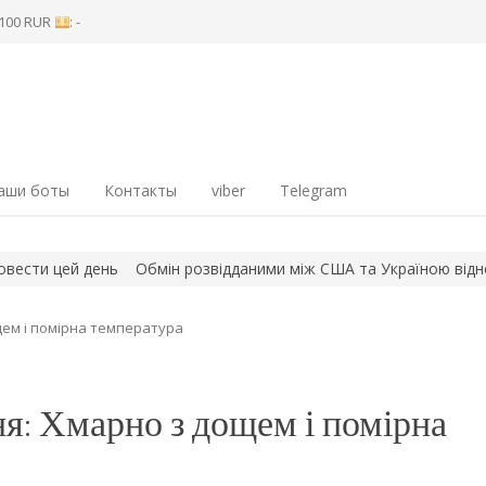
8 100 RUR
: -
аши боты
Контакты
viber
Telegram
 цей день
Обмін розвідданими між США та Україною відновився
щем і помірна температура
ня: Хмарно з дощем і помірна