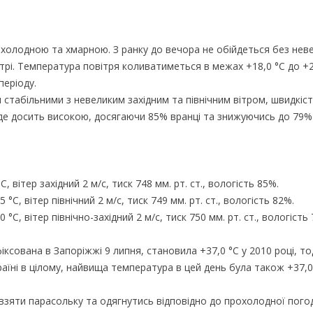
рохолодною та хмарною. З ранку до вечора не обійдеться без нев
трі. Температура повітря коливатиметься в межах +18,0 °C до +2
періоду.
я стабільними з невеликим західним та північним вітром, швидкіс
уде досить високою, досягаючи 85% вранці та знижуючись до 79%
 вітер західний 2 м/с, тиск 748 мм. рт. ст., вологість 85%.
°C, вітер північний 2 м/с, тиск 749 мм. рт. ст., вологість 82%.
°C, вітер північно-західний 2 м/с, тиск 750 мм. рт. ст., вологість
сована в Запоріжжі 9 липня, становила +37,0 °C у 2010 році, тод
аїні в цілому, найвища температура в цей день була також +37,0 
взяти парасольку та одягнутись відповідно до прохолодної пого