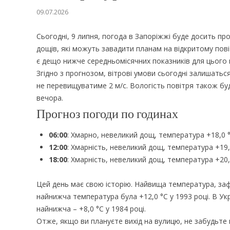
09.07.2026
Сьогодні, 9 липня, погода в Запоріжжі буде досить п
дощів, які можуть завадити планам на відкритому пові
є дещо нижче середньомісячних показників для цього 
Згідно з прогнозом, вітрові умови сьогодні залишатьс
не перевищуватиме 2 м/с. Вологість повітря також б
вечора.
Прогноз погоди по годинах
06:00
: Хмарно, невеликий дощ, температура +18,0 °C,
12:00
: Хмарність, невеликий дощ, температура +19,5 
18:00
: Хмарність, невеликий дощ, температура +20,0 
Цей день має свою історію. Найвища температура, зафік
найнижча температура була +12,0 °C у 1993 році. В Укр
найнижча – +8,0 °C у 1984 році.
Отже, якщо ви плануєте вихід на вулицю, не забудьте 