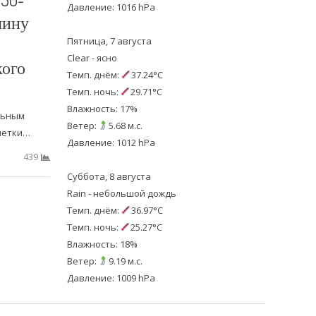
Давление: 1016 hPa
чину
Пятница, 7 августа
Clear - ясно
кого
Темп. днём:
37.24°C
Темп. ночь:
29.71°C
Влажность: 17%
льным
Ветер:
5.68 м.с.
летки…
Давление: 1012 hPa
439
Суббота, 8 августа
Rain - небольшой дождь
Темп. днём:
36.97°C
Темп. ночь:
25.27°C
Влажность: 18%
Ветер:
9.19 м.с.
Давление: 1009 hPa