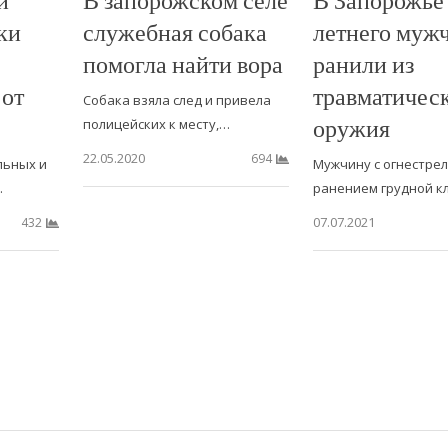
ки
служебная собака
летнего муж
помогла найти вора
ранили из
 от
травматичес
Собака взяла след и привела
оружия
полицейских к месту,…
22.05.2020
694
льных и
Мужчину с огнестре
…
ранением грудной к
07.07.2021
432