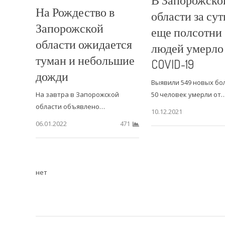
На Рождество в
области за сут
Запорожской
еще полсотни
области ожидается
людей умерло
туман и небольшие
COVID-19
дожди
Выявили 549 новых бо
На завтра в Запорожской
50 человек умерли от
области объявлено…
10.12.2021
06.01.2022
471
нет