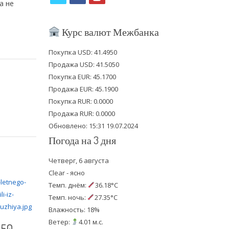
а не
w
a
o
i
c
u
Курс валют Межбанка
t
e
t
Покупка USD: 41.4950
t
b
u
Продажа USD: 41.5050
e
o
b
Покупка EUR: 45.1700
Продажа EUR: 45.1900
r
o
e
Покупка RUR: 0.0000
k
Продажа RUR: 0.0000
Обновлено: 15:31 19.07.2024
Погода на 3 дня
Четверг, 6 августа
Clear - ясно
Темп. днём:
36.18°C
Темп. ночь:
27.35°C
Влажность: 18%
Ветер:
4.01 м.с.
50-