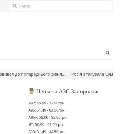
Найти:
Open
search
panel
 до попереднього рівня,…
Росія атакувала Суми КАБами: пошко
Цены на АЗС Запорожья
А92: 65.99 - 77.90грн.
А95: 51.49 - 83.50грн.
А95+: 58.00 - 85.90грн.
ДТ: 50.99 - 93.90грн.
ГАЗ: 31.49 - 44.50грн.