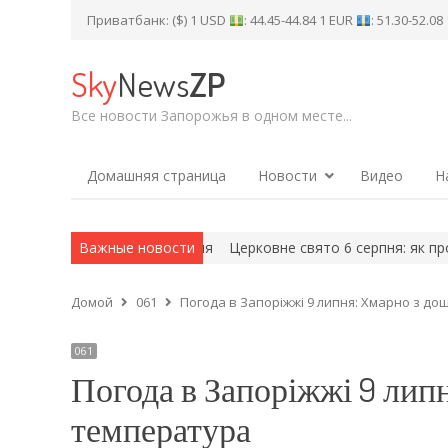
Приватбанк: ($) 1 USD
: 44.45-44.84 1 EUR
: 51.30-52.0
Sky
News
ZP
Все новости Запорожья в одном месте...
Домашняя страница
Новости
Видео
Н
жя» на четвер, 6 серпня
Важные новости
Церковне свято 6 серпня: як провести
Домой
061
Погода в Запоріжжі 9 липня: Хмарно з до
061
Погода в Запоріжжі 9 лип
температура