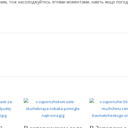
ним, тож насолоджуйтесь літніми моментами, навіть якщо погод
й
В запорожском селе
В Запорожье 