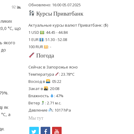
Обновлено: 16:00 05.07.2025
92
Курсы Приватбанк
еликих
Актуальные курсы валют Приватбанк: ($)
0,0 °C, що
1 USD
: 44.45 - 44.84
1 EUR
: 51.30 - 52.08
ть якого
100 RUR
: -
 до
Погода
Сейчас в Запорожье ясно
Температура
: 23.78°C
Восход в
: 05:22
Закат в
: 20:08
 79%.
Влажность
: 47%
Ветер
: 2.71 м.с.
і як
Давление
: 1017 hPa
°C, а
Мы тут
ди.
t
f
y