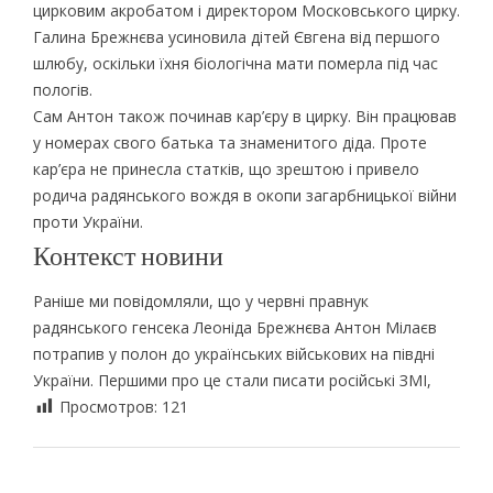
цирковим акробатом і директором Московського цирку.
Галина Брежнєва усиновила дітей Євгена від першого
шлюбу, оскільки їхня біологічна мати померла під час
пологів.
Сам Антон також починав кар’єру в цирку. Він працював
у номерах свого батька та знаменитого діда. Проте
кар’єра не принесла статків, що зрештою і привело
родича радянського вождя в окопи загарбницької війни
проти України.
Контекст новини
Раніше ми повідомляли, що у червні правнук
радянського генсека Леоніда Брежнєва Антон Мілаєв
потрапив у полон до українських військових на півдні
України. Першими про це стали писати російські ЗМІ,
Просмотров:
121