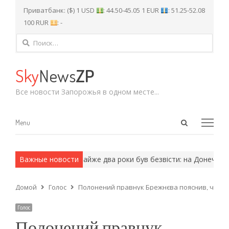
Приватбанк: ($) 1 USD
: 44.50-45.05 1 EUR
: 51.25-52.08
100 RUR
: -
Найти:
Sky
News
ZP
Все новости Запорожья в одном месте...
Open
Menu
Menu
search
panel
рмейские методы.
Важные новости
Майже два роки був безвісти: на Донеччині з
Домой
Голос
Полонений правнук Брежнєва пояснив, чому 
Голос
Полонений правнук