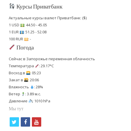
Курсы Приватбанк
Актуальные курсы валют Приватбанк: ($)
1 USD
: 44.50 - 45.05
1 EUR
: 51.25 - 52.08
100 RUR
: -
Погода
Сейчас в Запорожье переменная облачность
Температура
: 29.17°C
Восход в
: 05:23
Закат в
: 20:06
Влажность
: 28%
Ветер
: 3.89 м.с.
Давление
: 1010 hPa
Мы тут
t
f
y