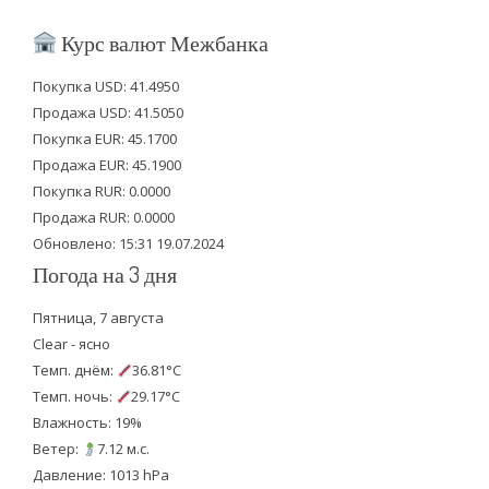
w
a
o
i
c
u
Курс валют Межбанка
t
e
t
Покупка USD: 41.4950
t
b
u
Продажа USD: 41.5050
e
o
b
Покупка EUR: 45.1700
Продажа EUR: 45.1900
r
o
e
Покупка RUR: 0.0000
k
Продажа RUR: 0.0000
Обновлено: 15:31 19.07.2024
Погода на 3 дня
Пятница, 7 августа
Clear - ясно
Темп. днём:
36.81°C
Темп. ночь:
29.17°C
Влажность: 19%
Ветер:
7.12 м.с.
Давление: 1013 hPa