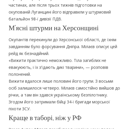
частинах, але після трьох тижнів підготовки на
окупованій Луганщині його відправили у штурмовий
батальйон 98-ї дивізії ПДВ.
М’ясні штурми на Херсонщині
Окупантів перекинули до Херсонської області, де їхнім
завданням було форсування Дніпра. Мілаєв описує цей
рейд як безнадійний.
«Вижити практично неможливо. Тіла загиблих не
евакуюють, і їх з’їдають дикі тварини», — розповів
полонений.
Вижити вдалося лише половині його групи. З восьми
осіб залишилося четверо. Мілаєв самостійно вийшов до
річки, а там він здався українському безпілотнику.
Згодом його затримали бійці 34-ї бригади морської
піхоти ЗСУ.
Краще в таборі, ніж у РФ