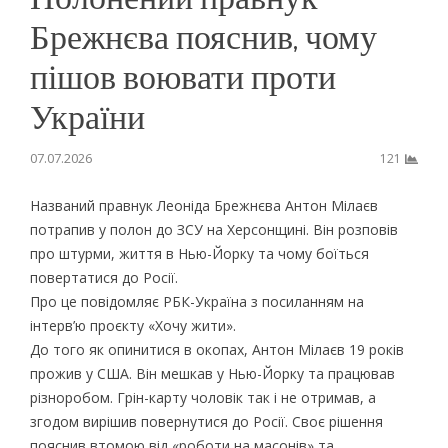
Брежнєва пояснив, чому
пішов воювати проти
України
07.07.2026
121
Названий правнук Леоніда Брежнєва Антон Мілаєв
потрапив у полон до ЗСУ на Херсонщині. Він розповів
про штурми, життя в Нью-Йорку та чому боїться
повертатися до Росії.
Про це повідомляє РБК-Україна з посиланням на
інтерв’ю проєкту «Хочу жити».
До того як опинитися в окопах, Антон Мілаєв 19 років
прожив у США. Він мешкав у Нью-Йорку та працював
різноробом. Грін-карту чоловік так і не отримав, а
згодом вирішив повернутися до Росії. Своє рішення
пояснив втомою від «роботи на масонів» та