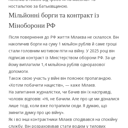
ностальгією за батьківщиною.
Мільйонні борги та контракт із
Міноборони РФ
Після повернення до РФ життя Мілаєва не склалося. Він
накопичив борги на суму 1 мільйон рублів й саме гроші
стали головним мотивом піти на війну. У 2025 році він
підписав контракт із Міністерством оборони РФ. За це
йому виплатили 1,4 мільйона рублів одноразової
допомоги.
Також свою участь у війні він пояснює пропагандою.
«Хотіли побачити нацистів», — каже Мілаєв.
На запитання журналістки, чи бачив він їх насправді,
чоловік відповів: «Ні, не бачили. Але про це ми дізналися
лише тоді, коли вже потрапили сюди. Я думаю, що
змінити думку про цю війну».
Як і всі інші контрактники Мілаєв сподівався на спокійну
службу. Він розраховував стати водієм у тилових