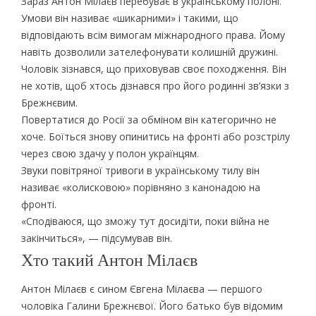
Зараз Антон Мілаєв перебуває в українському полоні.
Умови він називає «шикарними» і такими, що
відповідають всім вимогам міжнародного права. Йому
навіть дозволили зателефонувати колишній дружині.
Чоловік зізнався, що приховував своє походження. Він
не хотів, щоб хтось дізнався про його родинні зв’язки з
Брежнєвим.
Повертатися до Росії за обміном він категорично не
хоче. Боїться знову опинитись на фронті або розстрілу
через свою здачу у полон українцям.
Звуки повітряної тривоги в українському тилу він
називає «колисковою» порівняно з канонадою на
фронті.
«Сподіваюся, що зможу тут досидіти, поки війна не
закінчиться», — підсумував він.
Хто такий Антон Мілаєв
Антон Мілаєв є сином Євгена Мілаєва — першого
чоловіка Галини Брежнєвої. Його батько був відомим