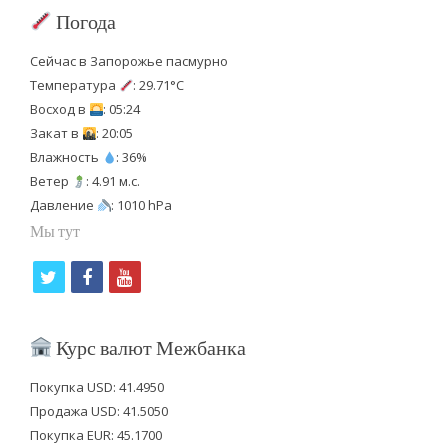
Погода
Сейчас в Запорожье пасмурно
Температура
: 29.71°C
Восход в
: 05:24
Закат в
: 20:05
Влажность
: 36%
Ветер
: 4.91 м.с.
Давление
: 1010 hPa
Мы тут
t
f
y
w
a
o
i
c
u
Курс валют Межбанка
t
e
t
Покупка USD: 41.4950
t
b
u
Продажа USD: 41.5050
e
o
b
Покупка EUR: 45.1700