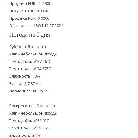
Продажа EUR: 45.1900
r
o
e
Покупка RUR: 0.0000
k
Продажа RUR: 0.0000
Обновлено: 15:31 19.07.2024
Погода на 3 дня
Суббота, 8 августа
Rain - небольшой дождь
Темп. днём:
37.26°C
Темп. ночь:
24.57°C
Влажность: 18%
Ветер:
7.87 м.с.
Давление: 1009 hPa
Воскресенье, 9 августа
Rain - небольшой дождь
Темп. днём:
31.6°C
Темп. ночь:
25.96°C
Влажность: 34%