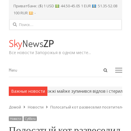
Приватбанк: ($) 1 USD
: 44.50-45.05 1 EUR
: 51.35-52.08
100 RUR
: -
Найти:
Sky
News
ZP
Все новости Запорожья в одном месте...
Open
Menu
Menu
search
panel
кие методы.
Важные новости
У Запоріжжі майже зупинився відлов і стерилізаці
Домой
Новости
Полосатый кот развеселил посетителей с
Новости
Суббота
Полосатый кот развеселил