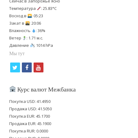
Сейчас в Запорожье ясно
Температура
: 25.83°C
Восход в
: 05:23
Закат в
: 20:06
Влажность
: 36%
Ветер
: 1.71 м.с.
Давление
: 1014 hPa
Мы тут
t
f
y
w
a
o
i
c
u
Курс валют Межбанка
t
e
t
Покупка USD: 41.4950
t
b
u
Продажа USD: 41.5050
e
o
b
Покупка EUR: 45.1700
Продажа EUR: 45.1900
r
o
e
Покупка RUR: 0.0000
k