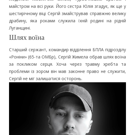
майстром на всі руки. Його сестра Юлія згадує, як ще у
шестирічному віці Сергій змайстрував справжню велику
драбину, яка роками служила їхній родині на рідній
Луганщині.
Шлях воїна
Старший сержант, командир відділення БПЛА підрозділу
«Роніни» (65-та ОМБр), Сергій Жимела обрав шлях воїна
за покликом серця. Хоча через травму хребта та
проблеми із зором він мав законне право не служити,
Сергій не міг залишатися осторонь.