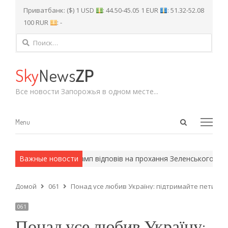
Приватбанк: ($) 1 USD
: 44.50-45.05 1 EUR
: 51.32-52.08
100 RUR
: -
Найти:
Sky
News
ZP
Все новости Запорожья в одном месте...
Open
Menu
Menu
search
panel
йские методы.
Важные новости
Трамп відповів на прохання Зеленського надати 
Домой
061
Понад усе любив Україну: підтримайте петицію
061
Понад усе любив Україну: