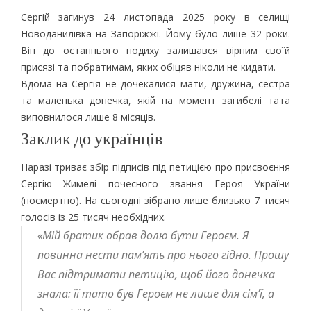
Сергій загинув 24 листопада 2025 року в селищі
Новоданилівка на Запоріжжі. Йому було лише 32 роки.
Він до останнього подиху залишався вірним своїй
присязі та побратимам, яких обіцяв ніколи не кидати.
Вдома на Сергія не дочекалися мати, дружина, сестра
та маленька донечка, якій на момент загибелі тата
виповнилося лише 8 місяців.
Заклик до українців
Наразі триває збір підписів під петицією про присвоєння
Сергію Жимелі почесного звання Героя України
(посмертно). На сьогодні зібрано лише близько 7 тисяч
голосів із 25 тисяч необхідних.
«Мій братик обрав долю бути Героєм. Я
повинна нести пам’ять про нього гідно. Прошу
Вас підтримати петицію, щоб його донечка
знала: її тато був Героєм не лише для сім’ї, а