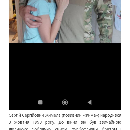
Сергій Сергійович Жимела (позивний «Жима») народився
3 жовтня 1993 року. До війни він був звичайною
людиною: люблячим сином, турботливим братом і