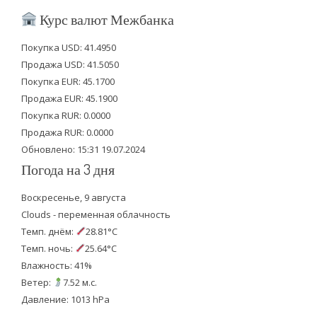
i
c
u
Курс валют Межбанка
t
e
t
Покупка USD: 41.4950
t
b
u
Продажа USD: 41.5050
e
o
b
Покупка EUR: 45.1700
Продажа EUR: 45.1900
r
o
e
Покупка RUR: 0.0000
k
Продажа RUR: 0.0000
Обновлено: 15:31 19.07.2024
Погода на 3 дня
Воскресенье, 9 августа
Clouds - переменная облачность
Темп. днём:
28.81°C
Темп. ночь:
25.64°C
Влажность: 41%
Ветер:
7.52 м.с.
Давление: 1013 hPa