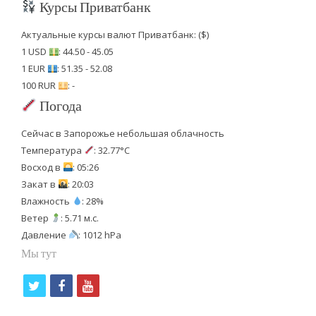
Курсы Приватбанк
Актуальные курсы валют Приватбанк: ($)
1 USD
: 44.50 - 45.05
1 EUR
: 51.35 - 52.08
100 RUR
: -
Погода
Сейчас в Запорожье небольшая облачность
Температура
: 32.77°C
Восход в
: 05:26
Закат в
: 20:03
Влажность
: 28%
Ветер
: 5.71 м.с.
Давление
: 1012 hPa
Мы тут
t
f
y
w
a
o