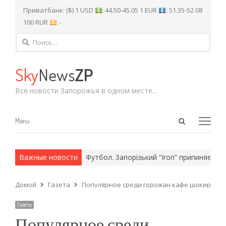
Приватбанк: ($) 1 USD
: 44.50-45.05 1 EUR
: 51.35-52.08
100 RUR
: -
Найти:
Sky
News
ZP
Все новости Запорожья в одном месте...
Open
Menu
Menu
search
panel
 армейские методы.
Важные новости
Футбол. Запорізький “Iron” припиняє борот
Домой
Газета
Популярное среди горожан кафе шокировал
Газета
Популярное среди