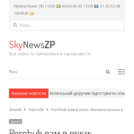
Приватбанк: ($) 1 USD
: 44.50-45.05 1 EUR
: 51.35-52.08
100 RUR
: -
Найти:
Sky
News
ZP
Все новости Запорожья в одном месте...
Open
Menu
Menu
search
panel
 армейские методы.
Важные новости
Зеленський доручив підготувати спеціальн
Домой
Vgorode
Pornhub вам в руки: Украина вошла в топ-
Vgorode
Pornhub вам в руки: