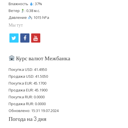
Влажность
: 37%
Ветер
: 0.38 м.с.
Давление
: 1015 hPa
Мы тут
t
f
y
w
a
o
i
c
u
Курс валют Межбанка
t
e
t
Покупка USD: 41.4950
t
b
u
Продажа USD: 41.5050
e
o
b
Покупка EUR: 45.1700
Продажа EUR: 45.1900
r
o
e
Покупка RUR: 0.0000
k
Продажа RUR: 0.0000
Обновлено: 15:31 19.07.2024
Погода на 3 дня