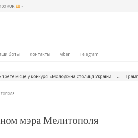
8 100 RUR
: -
аши боты
Контакты
viber
Telegram
 місце у конкурсі «Молодіжна столиця України —…
Трамп запро
итополя
еном мэра Мелитополя