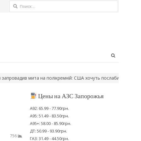
Найти:
Open
search
panel
вадив мита на полікремній: США хочуть послабити залежність ві
Цены на АЗС Запорожья
А92: 65.99 - 77.90грн.
А95: 51.49 - 83.50грн.
А95+: 58.00 - 85.90грн.
ДТ: 50.99 - 93.90грн.
756
ГАЗ: 31.49 - 44.50грн.