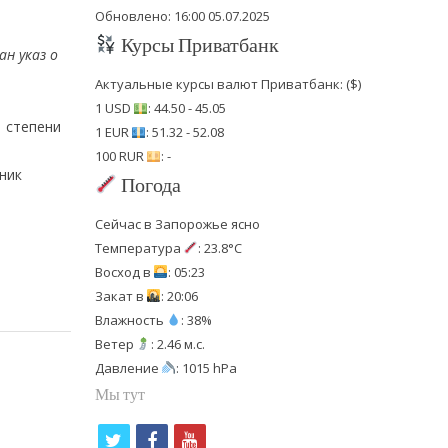
Обновлено: 16:00 05.07.2025
Курсы Приватбанк
н указ о
Актуальные курсы валют Приватбанк: ($)
1 USD
: 44.50 - 45.05
I степени
1 EUR
: 51.32 - 52.08
100 RUR
: -
ник
Погода
Сейчас в Запорожье ясно
Температура
: 23.8°C
Восход в
: 05:23
Закат в
: 20:06
Влажность
: 38%
Ветер
: 2.46 м.с.
Давление
: 1015 hPa
Мы тут
t
f
y