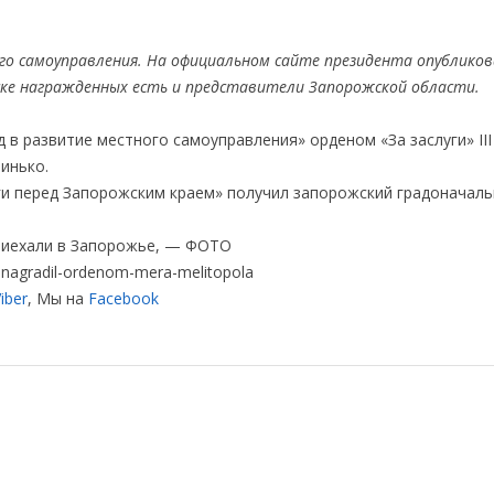
ого самоуправления. На официальном сайте президента опубликова
иске награжденных есть и представители Запорожской области.
 в развитие местного самоуправления» орденом «За заслуги» II
инько.
луги перед Запорожским краем» получил запорожский градоначаль
приехали в Запорожье, — ФОТО
nagradil-ordenom-mera-melitopola
iber
, Мы на
Facebook