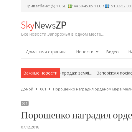
Приватбанк: ($) 1 USD
: 44.50-45.05 1 EUR
: 51.32-52.0
Sky
News
ZP
Все новости Запорожья в одном месте...
Домашняя страница
Новости
Видео
Н
новий законопроєкт про продаж землі…
Важные новости
Запоріжжя посіло третє
Домой
061
Порошенко наградил орденом мэра Мел
061
Порошенко наградил орд
07.12.2018