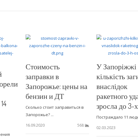
Стоимость
У Запоріжжі
й
заправки в
кількість за
горели
Запорожье: цены на
внаслідок
бензин и ДТ
ракетного уд
14
зросла до 3-х
Сколько стоит заправиться в
Запорожье? ...
Постраждало 11 людей
16.09.2020
568
02.03.2023
ления