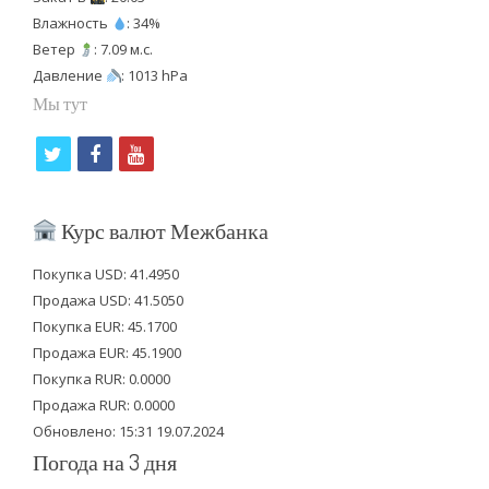
Влажность
: 34%
Ветер
: 7.09 м.с.
Давление
: 1013 hPa
Мы тут
t
f
y
w
a
o
i
c
u
Курс валют Межбанка
t
e
t
Покупка USD: 41.4950
t
b
u
Продажа USD: 41.5050
e
o
b
Покупка EUR: 45.1700
Продажа EUR: 45.1900
r
o
e
Покупка RUR: 0.0000
k
Продажа RUR: 0.0000
Обновлено: 15:31 19.07.2024
Погода на 3 дня