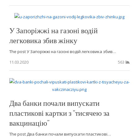
У Запоріжжі на газоні водій
легковика збив жінку
The post У Запоріжжі на газоні водій легковика збив…
11.03.2020
563
Два банки почали випускати
пластикові картки з “тисячею за
вакцинацію”
The post Два банки почали випускати пластикові…