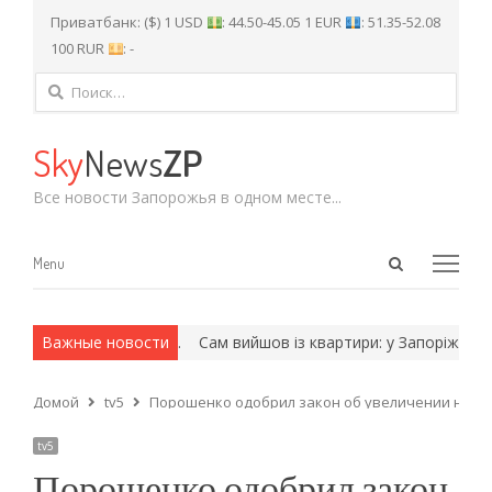
Приватбанк: ($) 1 USD
: 44.50-45.05 1 EUR
: 51.35-52.08
100 RUR
: -
Найти:
Sky
News
ZP
Все новости Запорожья в одном месте...
Open
Menu
Menu
search
panel
х и армейские методы.
Важные новости
Сам вийшов із квартири: у Запоріжжі зн
Домой
tv5
Порошенко одобрил закон об увеличении неко
tv5
Порошенко одобрил закон