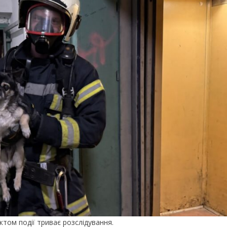
том події триває розслідування.