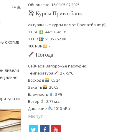
Обновлено: 16:00 05.07.2025
74
Курсы Приватбанк
.
Актуальные курсы валют Приватбанк: ($)
1 USD
: 44.50 - 45.05
1 EUR
: 51.35 - 52.08
онь охопив
100 RUR
: -
Погода
Сейчас в Запорожье пасмурно
ни вивели
Температура
: 27.75°C
пеціальної
Восход в
: 05:24
Закат в
: 20:05
Влажность
: 37%
 врятувати
Ветер
: 2.77 м.с.
Давление
: 1010 hPa
Мы тут
t
f
y