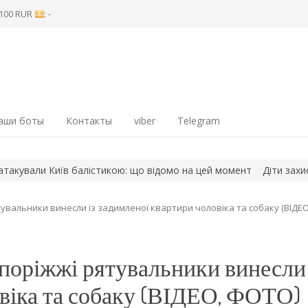
8 100 RUR
: -
аши боты
Контакты
viber
Telegram
иїв балістикою: що відомо на цей момент
Діти захисників-пра
тувальники винесли із задимленої квартири чоловіка та собаку (ВІДЕ
апоріжжі рятувальники винесли 
віка та собаку (ВІДЕО, ФОТО)