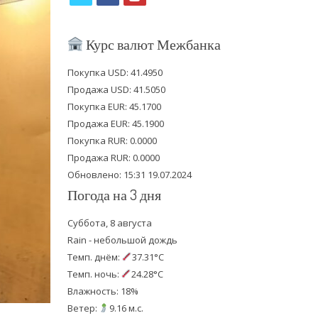
w
a
o
i
c
u
Курс валют Межбанка
t
e
t
Покупка USD: 41.4950
t
b
u
Продажа USD: 41.5050
e
o
b
Покупка EUR: 45.1700
Продажа EUR: 45.1900
r
o
e
Покупка RUR: 0.0000
k
Продажа RUR: 0.0000
Обновлено: 15:31 19.07.2024
Погода на 3 дня
Суббота, 8 августа
Rain - небольшой дождь
Темп. днём:
37.31°C
Темп. ночь:
24.28°C
Влажность: 18%
Ветер:
9.16 м.с.