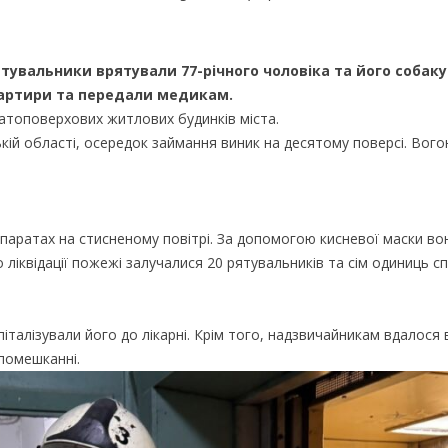
ятувальники врятували 77-річного чоловіка та його собаку
вартири та передали медикам.
атоповерхових житлових будинків міста.
кій області, осередок займання виник на десятому поверсі. Вог
паратах на стисненому повітрі. За допомогою кисневої маски во
о ліквідації пожежі залучалися 20 рятувальників та сім одиниць с
італізували його до лікарні. Крім того, надзвичайникам вдалося
помешканні.