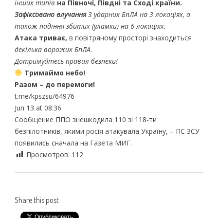
інших типів
на Півночі, Півдні та Сході країни.
Зафіксовано влучання
3 ударних БпЛА на 3 локаціях, а
також падіння збитих (уламки) на 6 локаціях.
Атака триває,
в повітряному просторі знаходиться
декілька ворожих БпЛА
.
Дотримуйтесь правил безпеки!
Тримаймо небо!
Разом – до перемоги!
t.me/kpszsu
/64976
Jun 13 at 08:36
Сообщение ППО знешкодила 110 зі 118-ти
безпілотників, якими росія атакувала Україну, – ПС ЗСУ
появились сначала на Газета МИГ.
Просмотров:
112
Share this post