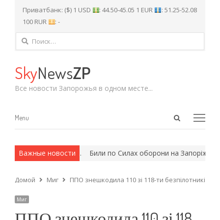
Приватбанк: ($) 1 USD
: 44.50-45.05 1 EUR
: 51.25-52.08
100 RUR
: -
Найти:
Sky
News
ZP
Все новости Запорожья в одном месте...
Open
Menu
Menu
search
panel
х и армейские методы.
Важные новости
Били по Силах оборони на Запоріжжі: у
Домой
Миг
ППО знешкодила 110 зі 118-ти безпілотників, як
Миг
ППО знешкодила 110 зі 118-