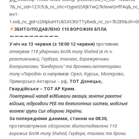
ЗБИТО/ПОДАВЛЕНО 110 ВОРОЖИХ БПЛА
У ніч на 13 червня (з 18:00 12 червня)
противник
атакував 118 ударними БпЛА типу Shahed (в т.ч.
реактивними), Гербера, Італмас, баражуючими
боєприпасами “Бандероль” та дронами-імітаторами
типу «Пародія»
із напрямків: Орел, Курськ, Міллєрово,
Приморсько-Ахтарськ – рф,
ТОТ Донецьк,
Гвардійське – ТОТ АР Крим.
Повітряний напад відбивали авіація, зенітні ракетні
війська, підрозділи РЕБ та безпілотних систем, мобільні
вогневі групи Сил оборони України.
За попередніми даними, станом на 08:30,
протиповітряною обороною
збито/подавлено 110
ворожих БпЛА типу Shahed, Гербера, Італмас та дрони