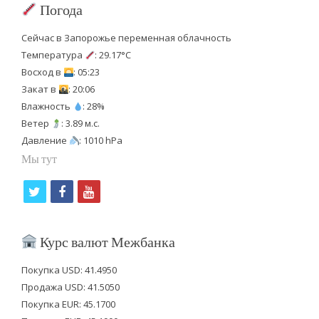
Погода
Сейчас в Запорожье переменная облачность
Температура
: 29.17°C
Восход в
: 05:23
Закат в
: 20:06
Влажность
: 28%
Ветер
: 3.89 м.с.
Давление
: 1010 hPa
Мы тут
t
f
y
w
a
o
i
c
u
Курс валют Межбанка
t
e
t
Покупка USD: 41.4950
t
b
u
Продажа USD: 41.5050
e
o
b
Покупка EUR: 45.1700