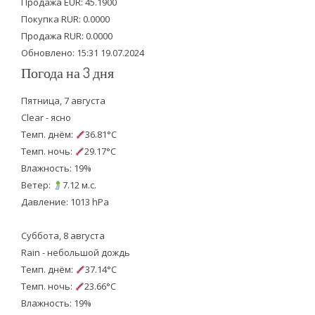
Продажа EUR: 45.1900
r
o
e
Покупка RUR: 0.0000
k
Продажа RUR: 0.0000
Обновлено: 15:31 19.07.2024
Погода на 3 дня
Пятница, 7 августа
Clear - ясно
Темп. днём:
36.81°C
Темп. ночь:
29.17°C
Влажность: 19%
Ветер:
7.12 м.с.
Давление: 1013 hPa
Суббота, 8 августа
Rain - небольшой дождь
Темп. днём:
37.14°C
Темп. ночь:
23.66°C
Влажность: 19%