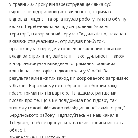
у травні 2022 року він зареєстрував декілька суб
rsquo;єктів підприємницької діяльності, отримав
відповідні ліцензії та організував роботу пунктів обміну
валют. Перебуваючи на підконтрольній Україні
території, підозрюваний керував їх діяльністю, надавав
вказівки співучасникам, отримував прибуток,
організовував передачу грошей незаконним органам
влади за сприяння у здійсненні такої діяльності. Також
він організовував виведення отриманих грошових
коштів на територію, підконтрольну Україні. За
результатами вжитих заходів підозрюваного затримано
у Львові. Наразі йому вже обрано запобіжний захід
ndash; тримання під вартою. Нагадаємо, раніше ми
писали про те, що СБУ повідомила про підозру так
званому голові військово ndash;цивільної адміністрації
Бердянського району . Підписуйтесь на наш канал в
Telegram, щоб не пропустити важливі новини міста та
області.
Джерело: 061.ua Источник: