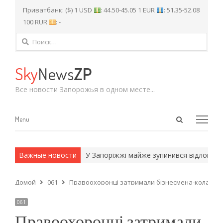
Приватбанк: ($) 1 USD
: 44.50-45.05 1 EUR
: 51.35-52.08
100 RUR
: -
Найти:
Sky
News
ZP
Все новости Запорожья в одном месте...
Open
Menu
Menu
search
panel
и армейские методы.
Важные новости
У Запоріжжі майже зупинився відлов і сте
Домой
061
Правоохоронці затримали бізнесмена-колаборан
061
Правоохоронці затримали