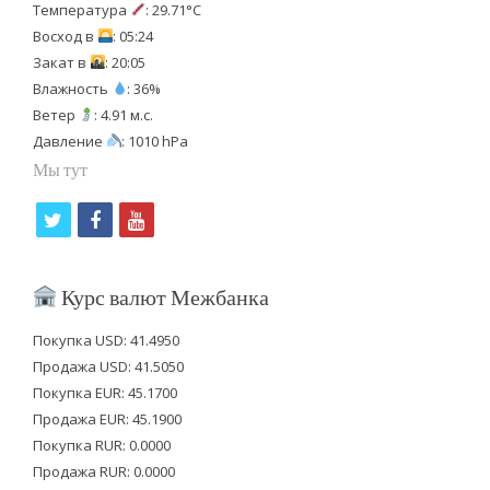
Температура
: 29.71°C
Восход в
: 05:24
Закат в
: 20:05
Влажность
: 36%
Ветер
: 4.91 м.с.
Давление
: 1010 hPa
Мы тут
t
f
y
w
a
o
i
c
u
Курс валют Межбанка
t
e
t
Покупка USD: 41.4950
t
b
u
Продажа USD: 41.5050
e
o
b
Покупка EUR: 45.1700
Продажа EUR: 45.1900
r
o
e
Покупка RUR: 0.0000
k
Продажа RUR: 0.0000