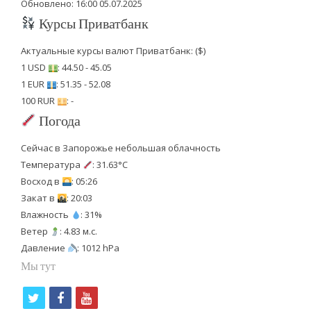
Обновлено: 16:00 05.07.2025
Курсы Приватбанк
Актуальные курсы валют Приватбанк: ($)
1 USD
: 44.50 - 45.05
1 EUR
: 51.35 - 52.08
100 RUR
: -
Погода
Сейчас в Запорожье небольшая облачность
Температура
: 31.63°C
Восход в
: 05:26
Закат в
: 20:03
Влажность
: 31%
Ветер
: 4.83 м.с.
Давление
: 1012 hPa
Мы тут
t
f
y