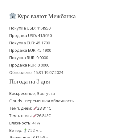
w
a
o
i
c
u
Курс валют Межбанка
t
e
t
Покупка USD: 41.4950
t
b
u
Продажа USD: 41.5050
e
o
b
Покупка EUR: 45.1700
Продажа EUR: 45.1900
r
o
e
Покупка RUR: 0.0000
k
Продажа RUR: 0.0000
Обновлено: 15:31 19.07.2024
Погода на 3 дня
Воскресенье, 9 августа
Clouds - переменная облачность
Темп. днём:
28.81°C
Темп. ночь:
26.84°C
Влажность: 41%
Ветер:
7.52 м.с.
Давление: 1013 hPa