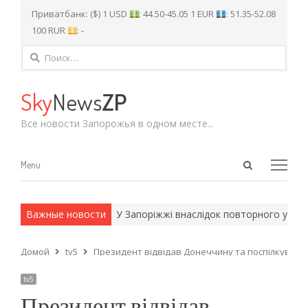
Приватбанк: ($) 1 USD
: 44.50-45.05 1 EUR
: 51.35-52.08
100 RUR
: -
Найти:
Sky
News
ZP
Все новости Запорожья в одном месте...
Open
Menu
Menu
search
panel
и армейские методы.
Важные новости
У Запоріжжі внаслідок повторного удару 
Домой
tv5
Президент відвідав Донеччину та поспілкувавс
tv5
Президент відвідав