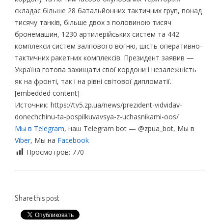
складає більше 28 батальйонних тактичних груп, понад
тисячу танків, більше двох з половиною тисяч
бронемашин, 1230 артилерійських систем та 442
комплекси систем залпового вогню, шість оперативно-
тактичних ракетних комплексів. Президент заявив —
Україна готова захищати свої кордони і незалежність
як на фронті, так і на рівні світової дипломатії.
[embedded content]
Источник: https://tv5.zp.ua/news/prezident-vidvidav-
donechchinu-ta-pospilkuvavsya-z-uchasnikami-oos/
Мы в Telegram
, наш Telegram bot — @zpua_bot, Мы в
Viber
, Мы на
Facebook
Просмотров:
770
Share this post