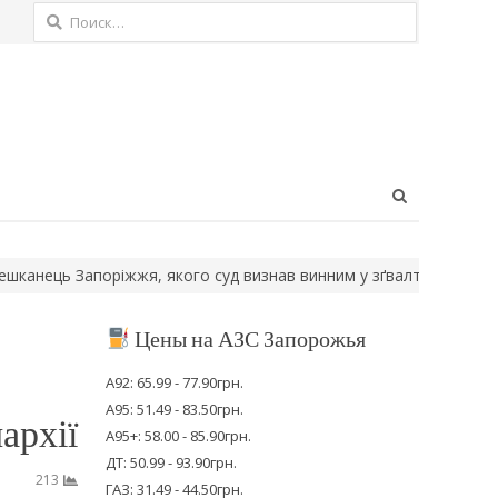
Найти:
Open
search
panel
ь Запоріжжя, якого суд визнав винним у зґвалтуванні двох діте
Цены на АЗС Запорожья
А92: 65.99 - 77.90грн.
А95: 51.49 - 83.50грн.
архії
А95+: 58.00 - 85.90грн.
ДТ: 50.99 - 93.90грн.
213
ГАЗ: 31.49 - 44.50грн.