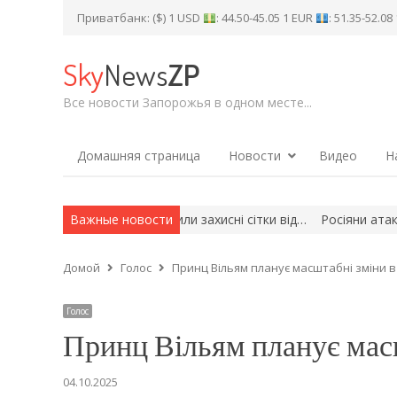
Приватбанк: ($) 1 USD
: 44.50-45.05 1 EUR
: 51.35-52.0
Sky
News
ZP
Все новости Запорожья в одном месте...
Домашняя страница
Новости
Видео
Н
нчику школи встановили захисні сітки від…
Важные новости
Росіяни атакували
Домой
Голос
Принц Вільям планує масштабні зміни в
Голос
Принц Вільям планує масш
04.10.2025