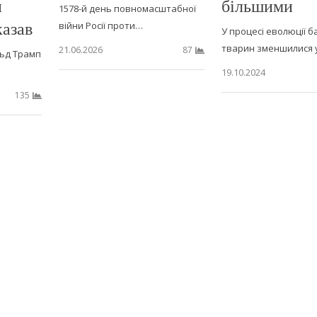
и
більшими
1578-й день повномасштабної
казав
війни Росії проти…
У процесі еволюції б
тварин зменшилися 
21.06.2026
87
ьд Трамп
19.10.2024
135