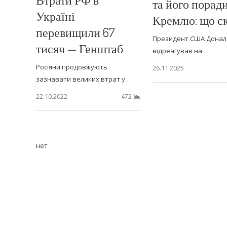
та його порад
Україні
Кремлю: що с
перевищили 67
Президент США Донал
тисяч — Генштаб
відреагував на…
Росіяни продовжують
26.11.2025
зазнавати великих втрат у…
22.10.2022
472
нет