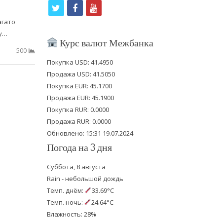
t
f
y
агато
w
a
o
у…
i
c
u
Курс валют Межбанка
500
t
e
t
Покупка USD: 41.4950
t
b
u
Продажа USD: 41.5050
e
o
b
Покупка EUR: 45.1700
Продажа EUR: 45.1900
r
o
e
Покупка RUR: 0.0000
k
Продажа RUR: 0.0000
Обновлено: 15:31 19.07.2024
Погода на 3 дня
Суббота, 8 августа
Rain - небольшой дождь
Темп. днём:
33.69°C
Темп. ночь:
24.64°C
Влажность: 28%