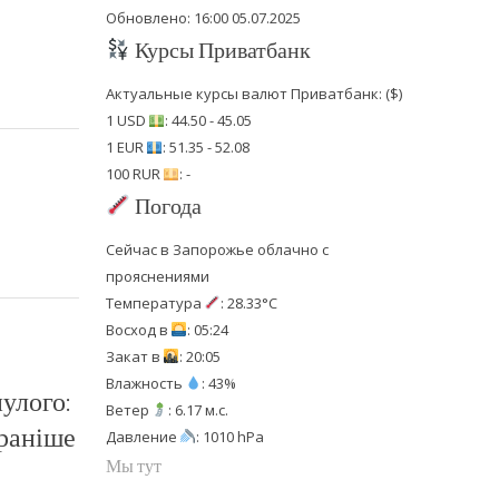
Обновлено: 16:00 05.07.2025
Курсы Приватбанк
Актуальные курсы валют Приватбанк: ($)
1 USD
: 44.50 - 45.05
1 EUR
: 51.35 - 52.08
100 RUR
: -
Погода
Сейчас в Запорожье облачно с
прояснениями
Температура
: 28.33°C
Восход в
: 05:24
Закат в
: 20:05
Влажность
: 43%
нулого:
Ветер
: 6.17 м.с.
 раніше
Давление
: 1010 hPa
Мы тут