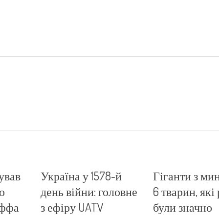
ував
Україна у 1578-й
Гіганти з ми
о
день війни: головне
6 тварин, які
оффа
з ефіру UATV
були значно