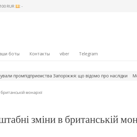
8 100 RUR
: -
аши боты
Контакты
viber
Telegram
 промпідприємства Запоріжжя: що відомо про наслідки
Мешканец
 британській монархії
табні зміни в британській мон