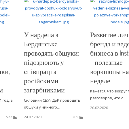
У нардепа з
Развитие лич
Бердянська
бренда и вед
проводять обшуки:
бизнеса в Ins
підозрюють у
– полезные
ки,
співпраці з
воркшопы на
російскими
неделе
м
загарбниками
Кажется, что вокруг 
разговоров, что о…
 год, а
Силовики СБУ і ДБР проводять
обшуки у чинного…
20.02.2020
24.07.2023
522
305