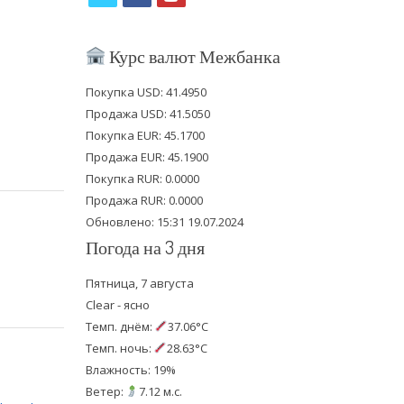
w
a
o
i
c
u
Курс валют Межбанка
t
e
t
Покупка USD: 41.4950
t
b
u
Продажа USD: 41.5050
e
o
b
Покупка EUR: 45.1700
Продажа EUR: 45.1900
r
o
e
Покупка RUR: 0.0000
k
Продажа RUR: 0.0000
Обновлено: 15:31 19.07.2024
Погода на 3 дня
Пятница, 7 августа
Clear - ясно
Темп. днём:
37.06°C
Темп. ночь:
28.63°C
Влажность: 19%
Ветер:
7.12 м.с.