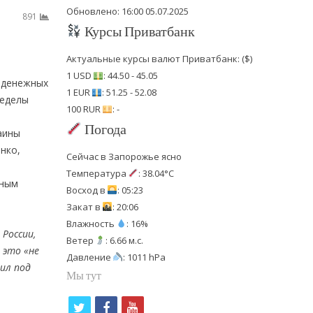
Обновлено: 16:00 05.07.2025
891
Курсы Приватбанк
Актуальные курсы валют Приватбанк: ($)
1 USD
: 44.50 - 45.05
 денежных
1 EUR
: 51.25 - 52.08
ределы
100 RUR
: -
Погода
аины
нко,
Сейчас в Запорожье ясно
Температура
: 38.04°C
вным
Восход в
: 05:23
Закат в
: 20:06
Влажность
: 16%
России,
Ветер
: 6.66 м.с.
 это «не
Давление
: 1011 hPa
жил под
Мы тут
t
f
y