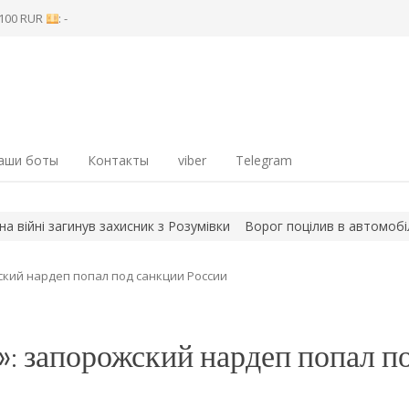
8 100 RUR
: -
аши боты
Контакты
viber
Telegram
і загинув захисник з Розумівки
Ворог поцілив в автомобіль ряту
кий нардеп попал под санкции России
: запорожский нардеп попал п