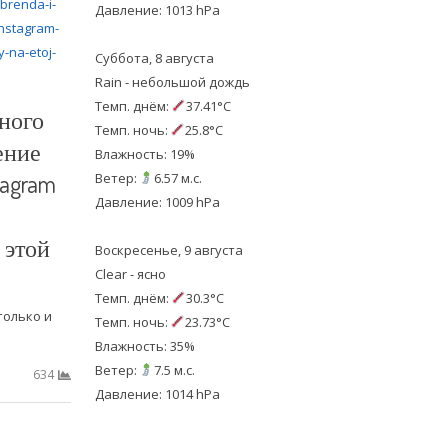
Давление: 1013 hPa
Суббота, 8 августа
Rain - небольшой дождь
Темп. днём:
37.41°C
ного
Темп. ночь:
25.8°C
ение
Влажность: 19%
tagram
Ветер:
6.57 м.с.
Давление: 1009 hPa
 этой
Воскресенье, 9 августа
Clear - ясно
Темп. днём:
30.3°C
только и
Темп. ночь:
23.73°C
Влажность: 35%
Ветер:
7.5 м.с.
634
Давление: 1014 hPa