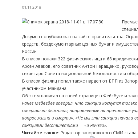
01.11.2018
Премье
специал
Документ опубликован на сайте правительства. Огр
средств, бездокументарных ценных бумаг и имущества
России.
В список попали 322 физических лица и 68 юридическ
Арсен Аваков, его советник Антон Геращенко, руков
секретарь Совета национальной безопасности и обор
В список физлиц попал также нардеп от БПП из Запо
участником Майдана.
Об этом написал на своей странице в Фейсбуке и заяв
Ранее Медведев говорил, что санкции коснутся только
совершают действия, направленные на причинение ущер
вопрос жизни и смерти». «Не мы эти санкции начали в
санкциями десятилетиями — «и ничего».
Читайте также
: Редактор запорожского СМИ стала