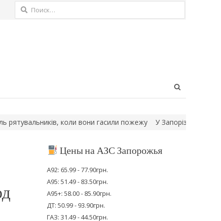
Найти:
Open
search
panel
вальників, коли вони гасили пожежу
У Запорізькій області са
Цены на АЗС Запорожья
А92: 65.99 - 77.90грн.
А95: 51.49 - 83.50грн.
од
А95+: 58.00 - 85.90грн.
ДТ: 50.99 - 93.90грн.
ГАЗ: 31.49 - 44.50грн.