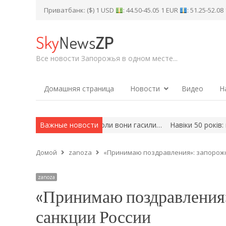
Приватбанк: ($) 1 USD
: 44.50-45.05 1 EUR
: 51.25-52.0
Sky
News
ZP
Все новости Запорожья в одном месте...
Домашняя страница
Новости
Видео
Н
апорізькому районі, коли вони гасили…
Важные новости
Навіки 50 років: на війн
Домой
zanoza
«Принимаю поздравления»: запорожс
zanoza
«Принимаю поздравления»
санкции России