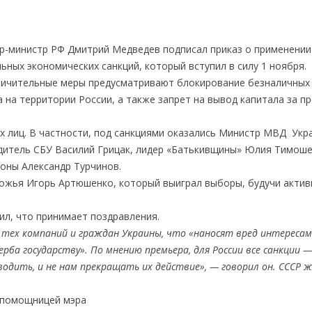
р-министр РФ Дмитрий Медведев подписал приказ о применении
ьных экономических санкций, который вступил в силу 1 ноября.
аничительные меры предусматривают блокирование безналичных
 на территории России, а также запрет на вывод капитала за п
их лиц. В частности, под санкциями оказались Министр МВД Укр
одитель СБУ Василий Грицак, лидер «Батькивщины» Юлия Тимоше
оны Александр Турчинов.
рожья Игорь Артюшенко, который выиграл выборы, будучи акти
ил, что принимает поздравления.
 тех компаний и граждан Украины, что «наносят вред интересам 
ба государству». По мнению премьера, для России все санкции —
водить, и не нам прекращать их действие», — говорил он. СССР 
 помощницей мэра