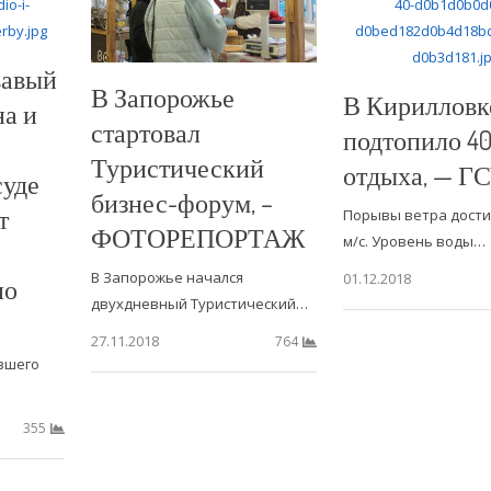
вавый
В Запорожье
В Кирилловк
а и
стартовал
подтопило 40
Туристический
отдыха, — Г
суде
бизнес-форум, –
т
Порывы ветра достиг
ФОТОРЕПОРТАЖ
м/с. Уровень воды…
В Запорожье начался
01.12.2018
по
двухдневный Туристический…
27.11.2018
764
вшего
355