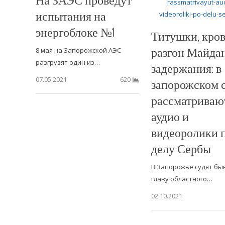
испытания на
энергоблоке №1
Титушки, кро
разгон Майдан
8 мая на Запорожской АЭС
разгрузят один из…
задержания: в
07.05.2021
620
запорожском 
рассматриваю
аудио и
видеоролики 
делу Сербы
В Запорожье судят бы
главу областного…
02.10.2021