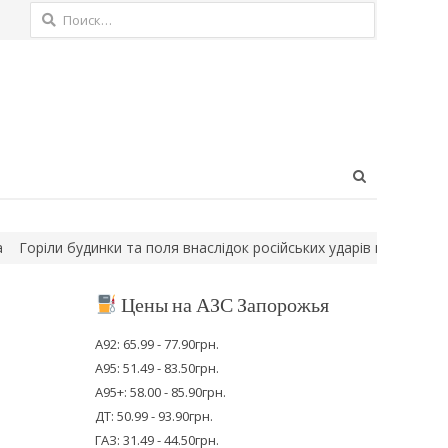
Найти:
Open
search
panel
ли будинки та поля внаслідок російських ударів по передмістю З
Цены на АЗС Запорожья
А92: 65.99 - 77.90грн.
А95: 51.49 - 83.50грн.
А95+: 58.00 - 85.90грн.
ДТ: 50.99 - 93.90грн.
ГАЗ: 31.49 - 44.50грн.