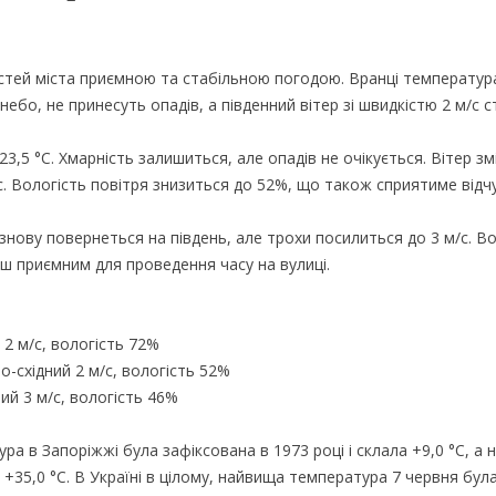
гостей міста приємною та стабільною погодою. Вранці температур
ебо, не принесуть опадів, а південний вітер зі швидкістю 2 м/с 
23,5 °С. Хмарність залишиться, але опадів не очікується. Вітер зм
/с. Вологість повітря знизиться до 52%, що також сприятиме від
р знову повернеться на південь, але трохи посилиться до 3 м/с. В
ш приємним для проведення часу на вулиці.
 2 м/с, вологість 72%
но-східний 2 м/с, вологість 52%
ний 3 м/с, вологість 46%
ра в Запоріжжі була зафіксована в 1973 році і склала +9,0 °С, а
+35,0 °С. В Україні в цілому, найвища температура 7 червня бул