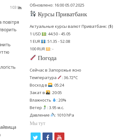
Обновлено: 16:00 05.07.2025
103
Курсы Приватбанк
а повітря
Актуальные курсы валют Приватбанк: ($)
створить
1 USD
: 44.50 - 45.05
1 EUR
: 51.35 - 52.08
інить
100 RUR
: -
чуттю
Погода
ологість
Сейчас в Запорожье ясно
Температура
: 36.72°C
Восход в
: 05:24
Закат в
: 20:05
Влажность
: 20%
Ветер
: 3.95 м.с.
Давление
: 1010 hPa
Мы тут
 найвища
а
t
f
y