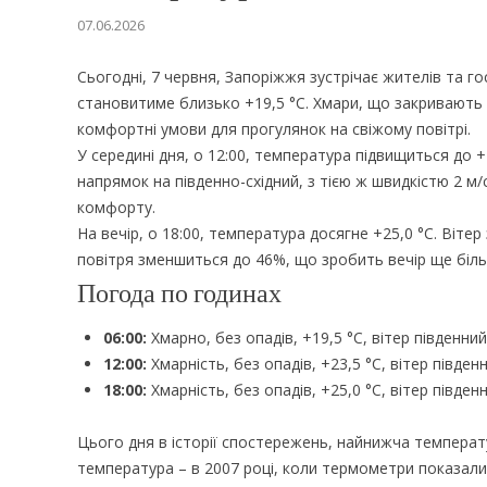
07.06.2026
Сьогодні, 7 червня, Запоріжжя зустрічає жителів та 
становитиме близько +19,5 °С. Хмари, що закривають н
комфортні умови для прогулянок на свіжому повітрі.
У середині дня, о 12:00, температура підвищиться до +
напрямок на південно-східний, з тією ж швидкістю 2 м
комфорту.
На вечір, о 18:00, температура досягне +25,0 °С. Віте
повітря зменшиться до 46%, що зробить вечір ще біль
Погода по годинах
06:00:
Хмарно, без опадів, +19,5 °С, вітер південний
12:00:
Хмарність, без опадів, +23,5 °С, вітер півден
18:00:
Хмарність, без опадів, +25,0 °С, вітер півден
Цього дня в історії спостережень, найнижча температу
температура – в 2007 році, коли термометри показали 