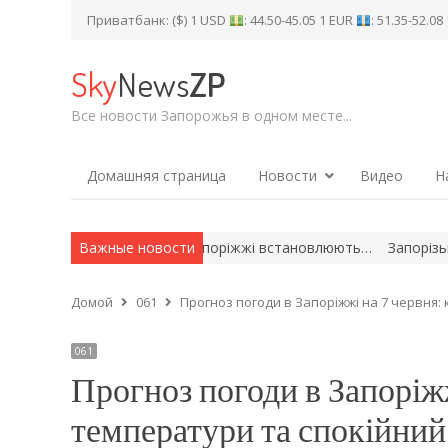
Приватбанк: ($) 1 USD
: 44.50-45.05 1 EUR
: 51.35-52.0
Sky
News
ZP
Все новости Запорожья в одном месте...
Домашняя страница
Новости
Видео
Н
ронтовій громаді на Запоріжжі встановлюють…
Важные новости
Запорізька комп
Домой
061
Прогноз погоди в Запоріжжі на 7 червня:
061
Прогноз погоди в Запоріж
температури та спокійний