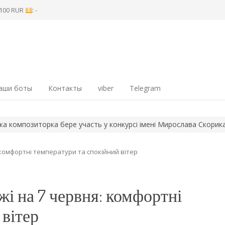
8 100 RUR
: -
аши боты
Контакты
viber
Telegram
озиторка бере участь у конкурсі імені Мирослава Скорика
Горі
 комфортні температури та спокійний вітер
жі на 7 червня: комфортні
 вітер