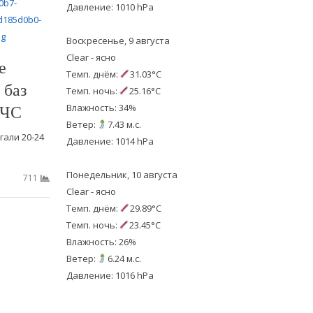
Давление: 1010 hPa
Воскресенье, 9 августа
Clear - ясно
е
Темп. днём:
31.03°C
 баз
Темп. ночь:
25.16°C
СЧС
Влажность: 34%
Ветер:
7.43 м.с.
али 20-24
Давление: 1014 hPa
Понедельник, 10 августа
711
Clear - ясно
Темп. днём:
29.89°C
Темп. ночь:
23.45°C
Влажность: 26%
Ветер:
6.24 м.с.
Давление: 1016 hPa