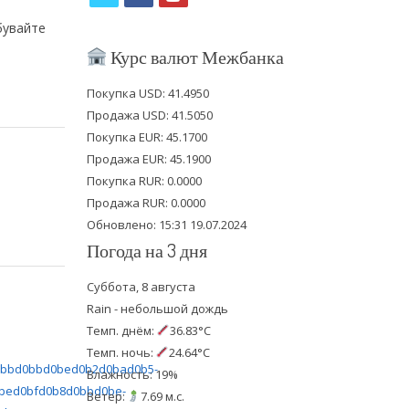
w
a
o
бувайте
i
c
u
Курс валют Межбанка
t
e
t
Покупка USD: 41.4950
t
b
u
Продажа USD: 41.5050
e
o
b
Покупка EUR: 45.1700
Продажа EUR: 45.1900
r
o
e
Покупка RUR: 0.0000
k
Продажа RUR: 0.0000
Обновлено: 15:31 19.07.2024
Погода на 3 дня
Суббота, 8 августа
Rain - небольшой дождь
Темп. днём:
36.83°C
Темп. ночь:
24.64°C
Влажность: 19%
Ветер:
7.69 м.с.