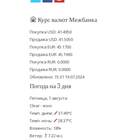
w
a
o
i
c
u
Курс валют Межбанка
t
e
t
Покупка USD: 41.4950
t
b
u
Продажа USD: 41.5050
e
o
b
Покупка EUR: 45.1700
Продажа EUR: 45.1900
r
o
e
Покупка RUR: 0.0000
k
Продажа RUR: 0.0000
Обновлено: 15:31 19.07.2024
Погода на 3 дня
Пятница, 7 августа
Clear - ясно
Темп. днём:
37.49°C
Темп. ночь:
28.37°C
Влажность: 18%
Ветер:
7.22 м.с.