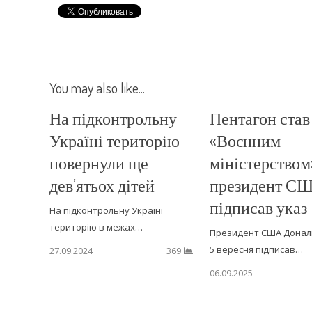
You may also like...
На підконтрольну
Пентагон став
Україні територію
«Воєнним
повернули ще
міністерством
дев’ятьох дітей
президент С
підписав указ
На підконтрольну Україні
територію в межах…
Президент США Донал
5 вересня підписав…
27.09.2024
369
06.09.2025