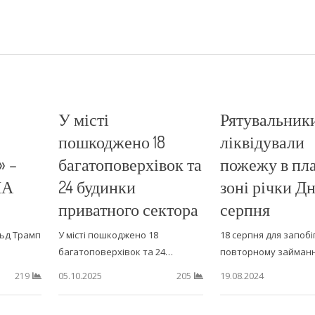
У місті
Рятувальник
пошкоджено 18
ліквідували
» –
багатоповерхівок та
пожежу в пл
ША
24 будинки
зоні річки Дн
приватного сектора
серпня
ьд Трамп
У місті пошкоджено 18
18 серпня для запобі
багатоповерхівок та 24…
повторному займа
05.10.2025
19.08.2024
219
205