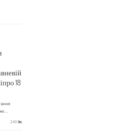
и
авневій
іпро 18
гання
нню…
240