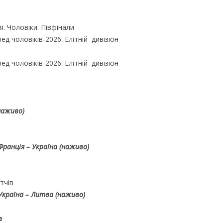
я. Чоловіки. Півфінали
ед чоловіків-2026. Елітній дивізіон
ед чоловіків-2026. Елітній дивізіон
(наживо)
Франція – Україна
(наживо)
тчів
 Україна – Литва
(наживо)
е