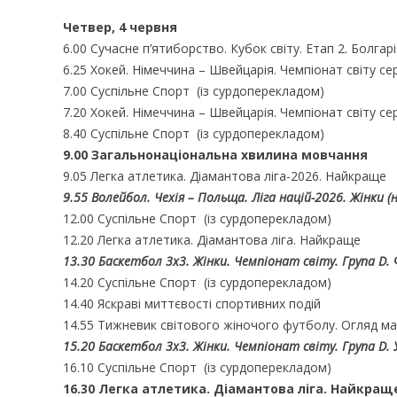
Четвер, 4 червня
6.00 Сучасне п’ятиборство. Кубок світу. Етап 2. Болгарі
6.25 Хокей. Німеччина – Швейцарія. Чемпіонат світу сер
7.00 Суспільне Спорт (із сурдоперекладом)
7.20 Хокей. Німеччина – Швейцарія. Чемпіонат світу сер
8.40 Суспільне Спорт (із сурдоперекладом)
9.00 Загальнонаціональна хвилина мовчання
9.05 Легка атлетика. Діамантова ліга-2026. Найкраще
9.55 Волейбол. Чехія – Польща. Ліга націй-2026. Жінки 
12.00 Суспільне Спорт (із сурдоперекладом)
12.20 Легка атлетика. Діамантова ліга. Найкраще
13.30
Баскетбол 3х3. Жінки. Чемпіонат світу. Група D. 
14.20 Суспільне Спорт (із сурдоперекладом)
14.40 Яскраві миттєвості спортивних подій
14.55 Тижневик світового жіночого футболу. Огляд ма
15.20
Баскетбол 3х3. Жінки. Чемпіонат світу. Група D.
16.10 Суспільне Спорт (із сурдоперекладом)
16.30 Легка атлетика. Діамантова ліга. Найкращ