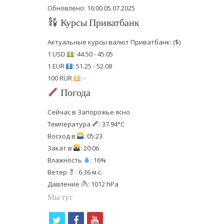
Обновлено: 16:00 05.07.2025
Курсы Приватбанк
Актуальные курсы валют Приватбанк: ($)
1 USD
: 44.50 - 45.05
1 EUR
: 51.25 - 52.08
100 RUR
: -
Погода
Сейчас в Запорожье ясно
Температура
: 37.94°C
Восход в
: 05:23
Закат в
: 20:06
Влажность
: 16%
Ветер
: 6.36 м.с.
Давление
: 1012 hPa
Мы тут
t
f
y