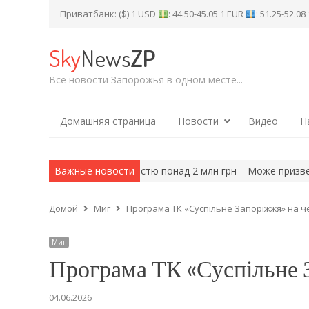
Приватбанк: ($) 1 USD
: 44.50-45.05 1 EUR
: 51.25-52.0
Sky
News
ZP
Все новости Запорожья в одном месте...
Домашняя страница
Новости
Видео
Н
носимпозіум вартістю понад 2 млн грн
Важные новости
Може призвести до нако
Домой
Миг
Програма ТК «Суспільне Запоріжжя» на ч
Миг
Програма ТК «Суспільне З
04.06.2026