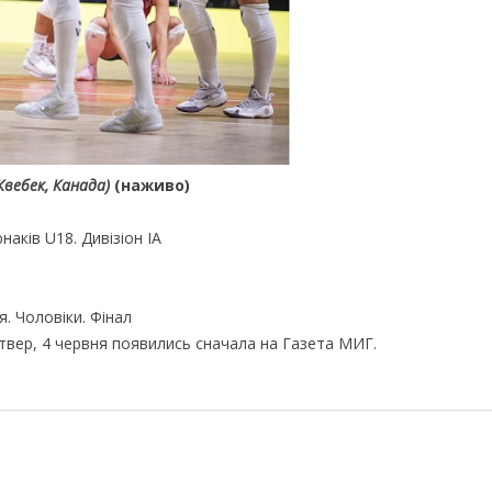
Квебек, Канада)
(наживо)
наків U18. Дивізіон ІА
я. Чоловіки. Фінал
вер, 4 червня появились сначала на Газета МИГ.