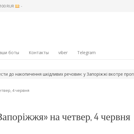
8 100 RUR
: -
аши боты
Контакты
viber
Telegram
пичення шкідливих речовин: у Запоріжжі вкотре прогнозують…
етвер, 4 червня
апоріжжя» на четвер, 4 червня