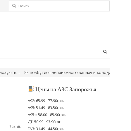
Найти:
Open
search
panel
Як позбутися неприємного запаху в холодильнику: прості способ
Цены на АЗС Запорожья
А92: 65.99 - 77.90грн.
А95: 51.49 - 83.50грн.
А95+: 58.00 - 85.90грн.
ДТ: 50.99 - 93.90грн.
182
ГАЗ: 31.49 - 44.50грн.