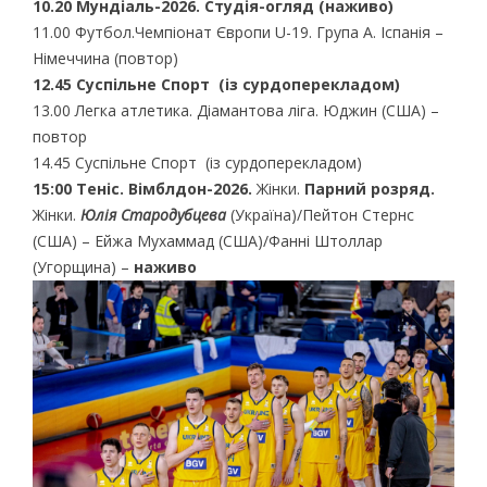
10.20 Мундіаль-2026. Студія-огляд (наживо)
11.00 Футбол.Чемпіонат Європи U-19. Група А. Іспанія –
Німеччина (повтор)
12.45 Суспільне Спорт (із сурдоперекладом)
13.00 Легка атлетика. Діамантова ліга. Юджин (США) –
повтор
14.45 Суспільне Спорт (із сурдоперекладом)
15:00 Теніс. Вімблдон-2026.
Жінки.
Парний розряд.
Жінки.
Юлія Стародубцева
(Україна)/Пейтон Стернс
(США) – Ейжа Мухаммад (США)/Фанні Штоллар
(Угорщина) –
наживо