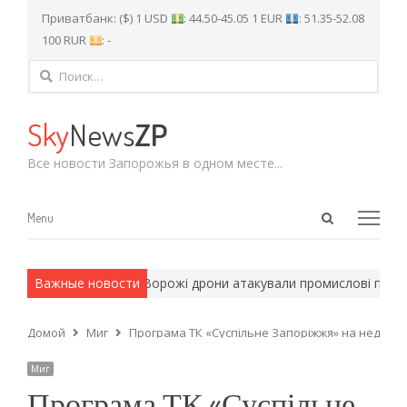
Приватбанк: ($) 1 USD
: 44.50-45.05 1 EUR
: 51.35-52.08
100 RUR
: -
Найти:
Sky
News
ZP
Все новости Запорожья в одном месте...
Open
Menu
Menu
search
panel
армейские методы.
Важные новости
Ворожі дрони атакували промислові підпри
Домой
Миг
Програма ТК «Суспільне Запоріжжя» на неділю, 
Миг
Програма ТК «Суспільне