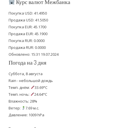
Курс валют Межбанка
t
e
t
Покупка USD: 41.4950
t
b
u
Продажа USD: 41.5050
e
o
b
Покупка EUR: 45.1700
Продажа EUR: 45.1900
r
o
e
Покупка RUR: 0.0000
k
Продажа RUR: 0.0000
Обновлено: 15:31 19.07.2024
Погода на 3 дня
Суббота, 8 августа
Rain - небольшой дождь
Темп. днём:
33.69°C
Темп. ночь:
24.64°C
Влажность: 28%
Ветер:
7.69 м.с.
Давление: 1009 hPa