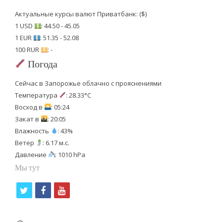
Актуальные курсы валют Приватбанк: ($)
1 USD
: 44.50 - 45.05
1 EUR
: 51.35 - 52.08
100 RUR
: -
Погода
Сейчас в Запорожье облачно с прояснениями
Температура
: 28.33°C
Восход в
: 05:24
Закат в
: 20:05
Влажность
: 43%
Ветер
: 6.17 м.с.
Давление
: 1010 hPa
Мы тут
t
f
y
w
a
o
i
c
u