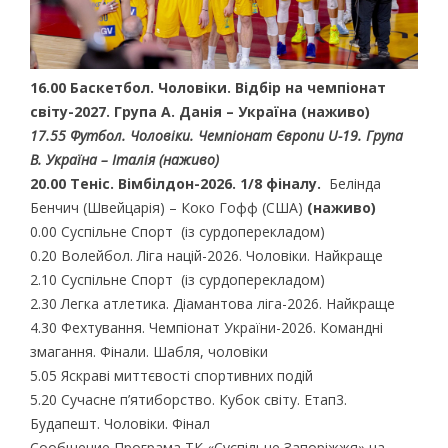
16.00 Баскетбол. Чоловіки. Відбір на чемпіонат
світу-2027. Група А. Данія – Україна (наживо)
17.55 Футбол. Чоловіки. Чемпіонат Європи U-19. Група
В. Україна – Італія (наживо)
20.00 Теніс. Вімбілдон-2026. 1/8 фіналу.
Белінда
Бенчич (Швейцарія) – Коко Гофф (США)
(наживо)
0.00 Суспільне Спорт (із сурдоперекладом)
0.20 Волейбол. Ліга націй-2026. Чоловіки. Найкраще
2.10 Суспільне Спорт (із сурдоперекладом)
2.30 Легка атлетика. Діамантова ліга-2026. Найкраще
4.30 Фехтування. Чемпіонат України-2026. Командні
змагання. Фінали. Шабля, чоловіки
5.05 Яскраві миттєвості спортивних подій
5.20 Сучасне п’ятиборство. Кубок світу. Етап3.
Будапешт. Чоловіки. Фінал
Сообщение Програма ТК «Суспільне Запоріжжя» на