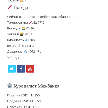
100 RUR
: -
Погода
Сейчас в Запорожье небольшая облачность
Температура
: 32.77°C
Восход в
: 05:26
Закат в
: 20:03
Влажность
: 28%
Ветер
: 5.71 м.с.
Давление
: 1012 hPa
Мы тут
t
f
y
w
a
o
i
c
u
Курс валют Межбанка
t
e
t
Покупка USD: 41.4950
t
b
u
Продажа USD: 41.5050
e
o
b
Покупка EUR: 45.1700