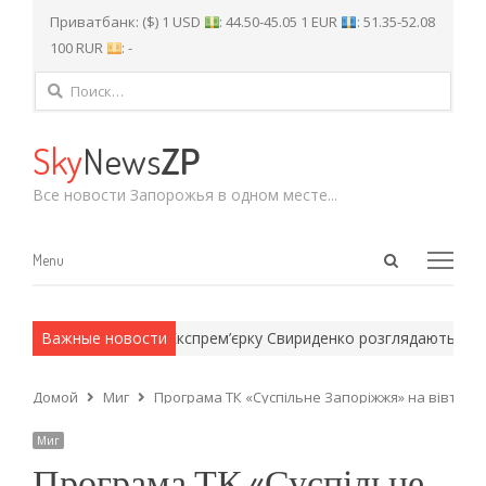
Приватбанк: ($) 1 USD
: 44.50-45.05 1 EUR
: 51.35-52.08
100 RUR
: -
Найти:
Sky
News
ZP
Все новости Запорожья в одном месте...
Open
Menu
Menu
search
panel
армейские методы.
Важные новости
Експрем’єрку Свириденко розглядають на н
Домой
Миг
Програма ТК «Суспільне Запоріжжя» на вівторок
Миг
Програма ТК «Суспільне