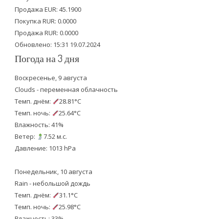
Продажа EUR: 45.1900
r
o
e
Покупка RUR: 0.0000
k
Продажа RUR: 0.0000
Обновлено: 15:31 19.07.2024
Погода на 3 дня
Воскресенье, 9 августа
Clouds - переменная облачность
Темп. днём:
28.81°C
Темп. ночь:
25.64°C
Влажность: 41%
Ветер:
7.52 м.с.
Давление: 1013 hPa
Понедельник, 10 августа
Rain - небольшой дождь
Темп. днём:
31.1°C
Темп. ночь:
25.98°C
Влажность: 33%