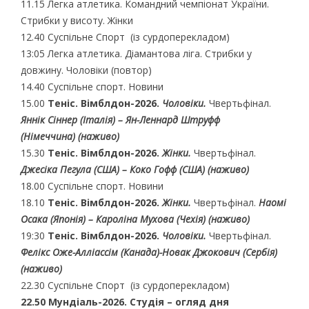
11.15 Легка атлетика. Командний чемпіонат України.
Стрибки у висоту. Жінки
12.40 Суспільне Спорт (із сурдоперекладом)
13:05 Легка атлетика. Діамантова ліга. Стрибки у
довжину. Чоловіки (повтор)
14.40 Суспільне спорт. Новини
15.00
Теніс. Вімблдон-2026.
Чоловіки.
Чвертьфінал.
Яннік Сіннер (Італія) – Ян-Леннард Штруфф
(Німеччина) (наживо)
15.30
Теніс. Вімблдон-2026.
Жінки.
Чвертьфінал.
Джесіка Пегула (США) – Коко Гофф (США)
(наживо)
18.00 Суспільне спорт. Новини
18.10
Теніс. Вімблдон-2026.
Жінки.
Чвертьфінал.
Наомі
Осака (Японія) – Кароліна Мухова (Чехія)
(наживо)
19:30
Теніс. Вімблдон-2026.
Чоловіки.
Чвертьфінал.
Фелікс Оже-Алліассім (Канада)-Новак Джокович (Сербія)
(наживо)
22.30 Суспільне Спорт (із сурдоперекладом)
22.50 Мундіаль-2026. Студія – огляд дня