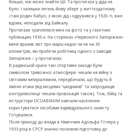
більше, ніж може знайти ШІ. Та протигаза у діда не
було. І залишки легень йому зберіг у життєздатному
стані родич бабусі, з якою дід і одружився у 1920-ті, вже
вдома, неподалік від Байкалу.
Протигази траплялися мені на фото та у газетних
публікаціях 1930-х. На сторінках «Червоного Запоріжжя»
мене вразив звіт про марш-кидок чи не на 30
кілометрів, які пробігли робітниці одного з заводів
Запоріжжя – у протигазах.
В радянській країні такі спортивні заходи були
символом тривожної атмосфери: чекали на війну з
світовим імперіалізмом, передбачали, що будуть й
хімічні атаки (від місцевих “шкідників” та запроданців
контрреволюції чекали провокацій також). Тож, бійці та
інструктори ОСОАВІАХІМ навчали населення
користуватися засобами індивідуального захисту.
Готувалися.
Після приходу до влади в Німеччині Адольфа Гітлера у
1933 році в СРСР значно посилили підготовку до