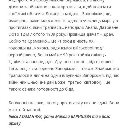
дівчини завбачливо зняли протигази, щоб показати
свої милі обличчя. Локація знахідки – Запоріжжя, де,
ймовірно, закінчилося життя однієї з учасниць маршу в
протигазах, який трапився… неподалік Анапи. Датоване
фото 12-м лютого 1939 року. Прізвища дівчат – Драч,
Собко та Єременко… Це «Поход в честь XXI
годовщины…» якоїсь радянської військової події,
нерозбірливо, бо за майже 90 років зблід олівець.
Ці дівчата напередодні Другої світової – підготовлені.
І ці хлопці з сьогодення Запоріжжя – також. Знайомство
трапилося в липні на одній із зупинок Запоріжжя, під час
війни нинішньої (не дай Боже, третьої світової). І це
також ознака готовності до біди.
Бо хлопці сказали, що оці протигази у них не єдині. Вони
мають й запасні.
Інеса АТАМАНЧУК, фото Микола БАРИШЕВА та з його
архіву