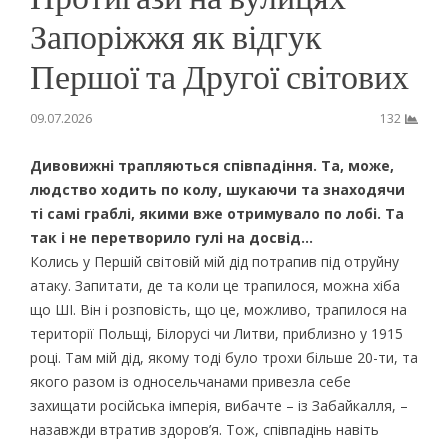
Запоріжжя як відгук
Першої та Другої світових
09.07.2026
132
Дивовижні трапляються співпадіння. Та, може,
людство ходить по колу, шукаючи та знаходячи
ті самі граблі, якими вже отримувало по лобі. Та
так і не перетворило гулі на досвід…
Колись у Першій світовій мій дід потрапив під отруйну
атаку. Запитати, де та коли це трапилося, можна хіба
що ШІ. Він і розповість, що це, можливо, трапилося на
території Польщі, Білорусі чи Литви, приблизно у 1915
році. Там мій дід, якому тоді було трохи більше 20-ти, та
якого разом із односельчанами привезла себе
захищати російська імперія, вибачте – із Забайкалля, –
назавжди втратив здоров’я. Тож, співпадінь навіть