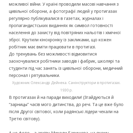
можливої війни. У країні проводили масові навчання з
цивільної оборони, а фотографії людей у протигазах
регулярно публікувалися в газетах, журналах і
пропагандистських виданнях як символ готовності
населення до захисту від повітряних нальотів і хімічної
зброї. Крутили кінохроніку із закликами, що кожен
робітник має вміти працювати в протигазі.
До тренувань без можливості відмовитися
заохочувалися робітники заводів і фабрик, школярі та
студенти під час занять із цивільної оборони, медичний
персонал і рятувальники.
Художник Олександр Дейнека. Санінструктори в протигазах.
1930 р.
В протигазах й на паради виходили! (Згайдуються й
“зарницы” часів мого дитинства, до речі. Та це вже було
після Другої світової, коли радянські лідери чекали на
Третю світову).
А це фото – з архіву Миколи Баришева, на якому