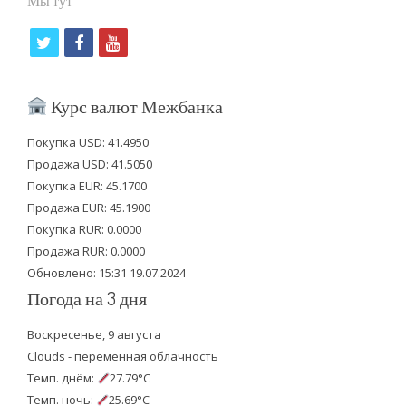
Мы тут
t
f
y
w
a
o
i
c
u
Курс валют Межбанка
t
e
t
Покупка USD: 41.4950
t
b
u
Продажа USD: 41.5050
e
o
b
Покупка EUR: 45.1700
Продажа EUR: 45.1900
r
o
e
Покупка RUR: 0.0000
k
Продажа RUR: 0.0000
Обновлено: 15:31 19.07.2024
Погода на 3 дня
Воскресенье, 9 августа
Clouds - переменная облачность
Темп. днём:
27.79°C
Темп. ночь:
25.69°C