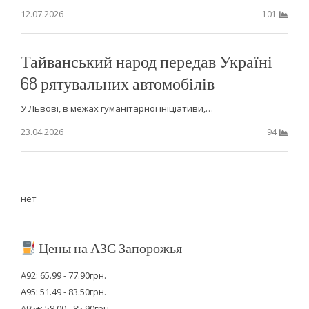
12.07.2026
101
Тайванський народ передав Україні
68 рятувальних автомобілів
У Львові, в межах гуманітарної ініціативи,…
23.04.2026
94
нет
Цены на АЗС Запорожья
А92: 65.99 - 77.90грн.
А95: 51.49 - 83.50грн.
А95+: 58.00 - 85.90грн.