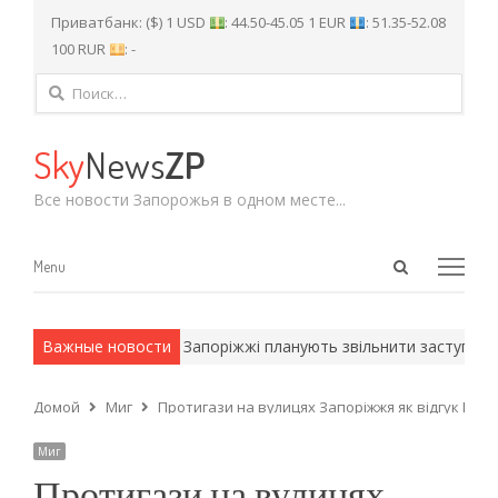
Приватбанк: ($) 1 USD
: 44.50-45.05 1 EUR
: 51.35-52.08
100 RUR
: -
Найти:
Sky
News
ZP
Все новости Запорожья в одном месте...
Open
Menu
Menu
search
panel
рмейские методы.
Важные новости
У Запоріжжі планують звільнити заступника 
Домой
Миг
Протигази на вулицях Запоріжжя як відгук Перш
Миг
Протигази на вулицях