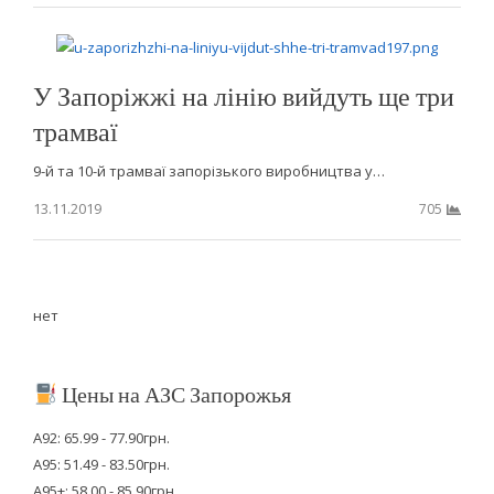
У Запоріжжі на лінію вийдуть ще три
трамваї
9-й та 10-й трамваї запорізького виробництва у…
13.11.2019
705
нет
Цены на АЗС Запорожья
А92: 65.99 - 77.90грн.
А95: 51.49 - 83.50грн.
А95+: 58.00 - 85.90грн.