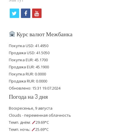
t
f
y
w
a
o
i
c
u
Курс валют Межбанка
t
e
t
Покупка USD: 41.4950
t
b
u
Продажа USD: 41.5050
e
o
b
Покупка EUR: 45.1700
Продажа EUR: 45.1900
r
o
e
Покупка RUR: 0.0000
k
Продажа RUR: 0.0000
Обновлено: 15:31 19.07.2024
Погода на 3 дня
Воскресенье, 9 августа
Clouds - переменная облачность
Темп. днём:
29.69°C
Темп. ночь:
25.69°C