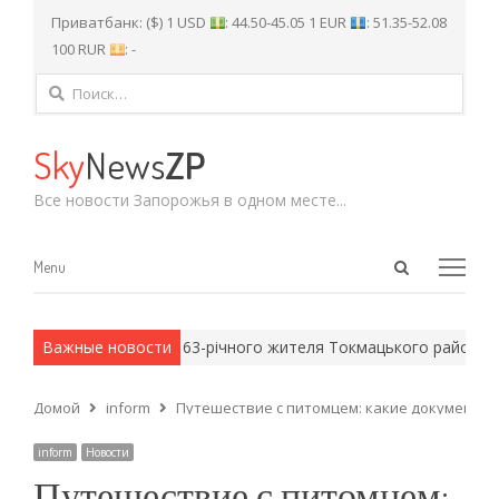
Приватбанк: ($) 1 USD
: 44.50-45.05 1 EUR
: 51.35-52.08
100 RUR
: -
Найти:
Sky
News
ZP
Все новости Запорожья в одном месте...
Open
Menu
Menu
search
panel
купанти звинуватили 63-річного жителя Токмацького району в уч
Важные новости
Домой
inform
Путешествие с питомцем: какие документы 
inform
Новости
Путешествие с питомцем: