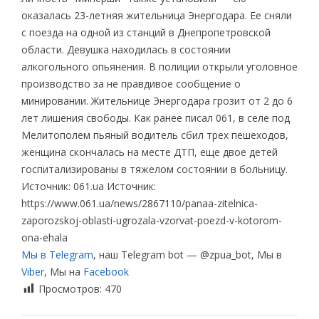
оказалась 23-летняя жительница Энергодара. Ее сняли
с поезда на одной из станций в Днепропетровской
области. Девушка находилась в состоянии
алкогольного опьянения. В полиции открыли уголовное
производство за не правдивое сообщение о
минировании. Жительнице Энергодара грозит от 2 до 6
лет лишения свободы. Как ранее писал 061, в селе под
Мелитополем пьяный водитель сбил трех пешеходов,
женщина скончалась на месте ДТП, еще двое детей
госпитализированы в тяжелом состоянии в больницу.
Источник: 061.ua Источник:
https://www.061.ua/news/2867110/panaa-zitelnica-
zaporozskoj-oblasti-ugrozala-vzorvat-poezd-v-kotorom-
ona-ehala
Мы в Telegram
, наш Telegram bot — @zpua_bot, Мы в
Viber
, Мы на
Facebook
Просмотров:
470