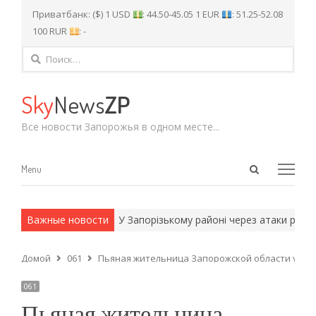
Приватбанк: ($) 1 USD
: 44.50-45.05 1 EUR
: 51.25-52.08
100 RUR
: -
Найти:
Sky
News
ZP
Все новости Запорожья в одном месте...
Open
Menu
Menu
search
panel
и армейские методы.
Важные новости
У Запорізькому районі через атаки російс
Домой
061
Пьяная жительница Запорожской области угрож
061
Пьяная жительница