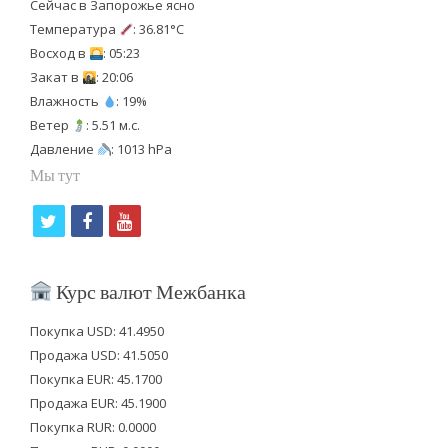
Сейчас в Запорожье ясно
Температура
: 36.81°C
Восход в
: 05:23
Закат в
: 20:06
Влажность
: 19%
Ветер
: 5.51 м.с.
Давление
: 1013 hPa
Мы тут
t
f
y
w
a
o
i
c
u
Курс валют Межбанка
t
e
t
Покупка USD: 41.4950
t
b
u
Продажа USD: 41.5050
e
o
b
Покупка EUR: 45.1700
Продажа EUR: 45.1900
r
o
e
Покупка RUR: 0.0000
k