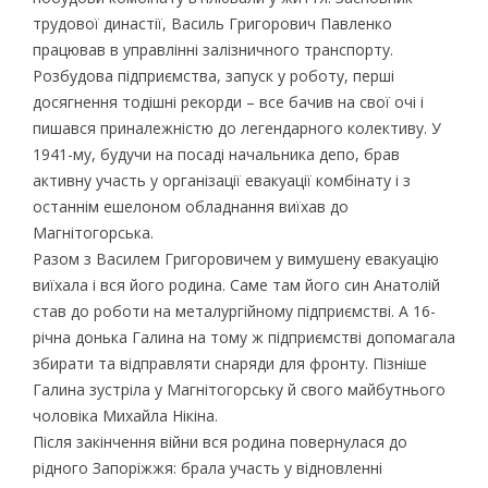
трудової династії, Василь Григорович Павленко
працював в управлінні залізничного транспорту.
Розбудова підприємства, запуск у роботу, перші
досягнення тодішні рекорди – все бачив на свої очі і
пишався приналежністю до легендарного колективу. У
1941-му, будучи на посаді начальника депо, брав
активну участь у організації евакуації комбінату і з
останнім ешелоном обладнання виїхав до
Магнітогорська.
Разом з Василем Григоровичем у вимушену евакуацію
виїхала і вся його родина. Саме там його син Анатолій
став до роботи на металургійному підприємстві. А 16-
річна донька Галина на тому ж підприємстві допомагала
збирати та відправляти снаряди для фронту. Пізніше
Галина зустріла у Магнітогорську й свого майбутнього
чоловіка Михайла Нікіна.
Після закінчення війни вся родина повернулася до
рідного Запоріжжя: брала участь у відновленні