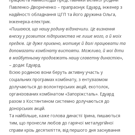
Павленко-Дворніченко – прапраонук Едуард, інженер з
надійності обладнання ЦГП та його дружина Ольга,
інженерка-електрик.
«
Пишаюся, що нашу родину відзначили. Це визнання
внеску у розвиток підприємства не лише мого, а й моїх
предків. Це дуже приємно, мотивує й далі працювати та
допомагати комбінату вистояти. Можливо, й мої діти
в майбутньому продовжать нашу славетну династію
»,
– додає Едуард.
Всією родиною вони беруть активну участь у
соціальних програмах комбінату, з ентузіазмом
долучаються до волонтерських акцій, екотолок,
організованих комбінатом «Запоріжсталь». Едуард
разом з Костянтином системно долучаються до
донорських акцій.
Та найбільше, каже голова династії Ірина, пишаються
тим, що пронесли любов до гарячої металургійної
справи крізь десятиліття, від першого дня заснування