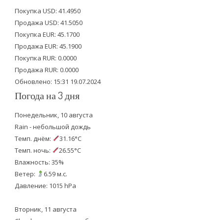
t
e
t
Покупка USD: 41.4950
t
b
u
Продажа USD: 41.5050
e
o
b
Покупка EUR: 45.1700
Продажа EUR: 45.1900
r
o
e
Покупка RUR: 0.0000
k
Продажа RUR: 0.0000
Обновлено: 15:31 19.07.2024
Погода на 3 дня
Понедельник, 10 августа
Rain - небольшой дождь
Темп. днём:
31.16°C
Темп. ночь:
26.55°C
Влажность: 35%
Ветер:
6.59 м.с.
Давление: 1015 hPa
Вторник, 11 августа