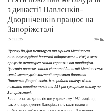
з династії Павленків-
Дворніченків працює на
Запоріжсталі
05.08.2025
397
Щороку до Дня металурга та гірника Метінвест
вшановує трудові династії підприємств – сім’ї, в яких
професія металурга стала справжньою традицією.
Цьогоріч почесне звання «Золотої династії Метінвесту»
серед металургів компанії отримала династія
Павленків-Дворніченків. Їхня родина налічує п’ять
поколінь виробничників та 251 рік сумарного стажу на
Запоріжсталі.
Бере початок династія ще у далекому 1931 році, від
самого зародження Запоріжсталі, коли плани з
побудови комбінату втілювали у життя. Засновник