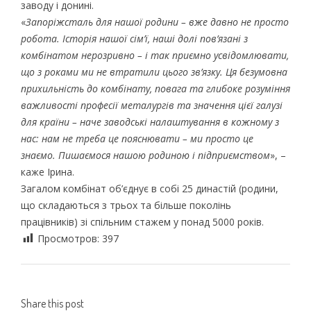
заводу і донині.
«
Запоріжсталь для нашої родини – вже давно не просто
робота. Історія нашої сім’ї, наші долі пов’язані з
комбінатом нерозривно – і так приємно усвідомлювати,
що з роками ми не втратили цього зв’язку. Ця безумовна
прихильність до комбінату, повага та глибоке розуміння
важливості професії металургів та значення цієї галузі
для країни – наче заводські налаштування в кожному з
нас: нам не треба це пояснювати – ми просто це
знаємо. Пишаємося нашою родиною і підприємством
», –
каже Ірина.
Загалом комбінат об’єднує в собі 25 династій (родини,
що складаються з трьох та більше поколінь
працівників) зі спільним стажем у понад 5000 років.
Просмотров:
397
Share this post