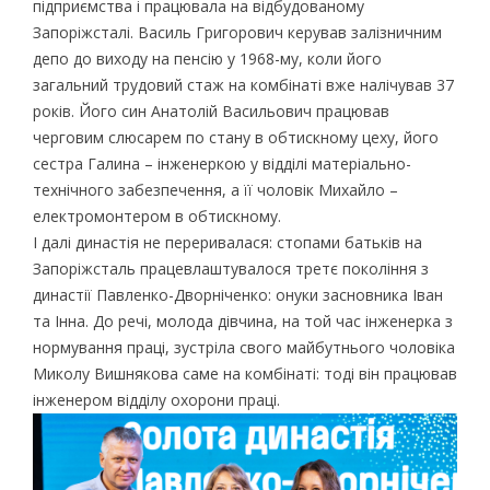
підприємства і працювала на відбудованому
Запоріжсталі. Василь Григорович керував залізничним
депо до виходу на пенсію у 1968-му, коли його
загальний трудовий стаж на комбінаті вже налічував 37
років. Його син Анатолій Васильович працював
черговим слюсарем по стану в обтискному цеху, його
сестра Галина – інженеркою у відділі матеріально-
технічного забезпечення, а її чоловік Михайло –
електромонтером в обтискному.
І далі династія не переривалася: стопами батьків на
Запоріжсталь працевлаштувалося третє покоління з
династії Павленко-Дворніченко: онуки засновника Іван
та Інна. До речі, молода дівчина, на той час інженерка з
нормування праці, зустріла свого майбутнього чоловіка
Миколу Вишнякова саме на комбінаті: тоді він працював
інженером відділу охорони праці.