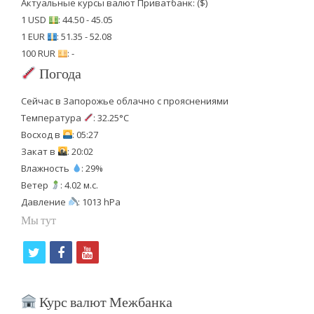
Актуальные курсы валют Приватбанк: ($)
1 USD
: 44.50 - 45.05
1 EUR
: 51.35 - 52.08
100 RUR
: -
Погода
Сейчас в Запорожье облачно с прояснениями
Температура
: 32.25°C
Восход в
: 05:27
Закат в
: 20:02
Влажность
: 29%
Ветер
: 4.02 м.с.
Давление
: 1013 hPa
Мы тут
t
f
y
w
a
o
i
c
u
Курс валют Межбанка