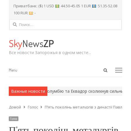
Приватбанк: ($) 1 USD
: 44.50-45.05 1 EUR
: 51.35-52.08
100 RUR
: -
Найти:
Sky
News
ZP
Все новости Запорожья в одном месте...
Open
Menu
Menu
search
panel
рмейские методы.
Важные новости
Колумбію та Еквадор сколихнув сильний земл
Домой
Голос
П’ять поколінь металургів з династії Павленк
Голос
П’ять поколінь металургів