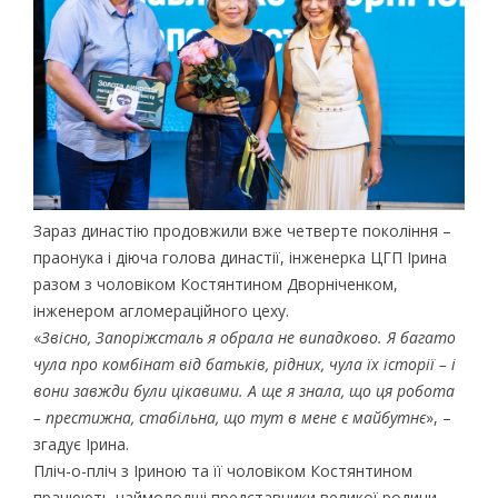
Зараз династію продовжили вже четверте покоління –
праонука і діюча голова династії, інженерка ЦГП Ірина
разом з чоловіком Костянтином Дворніченком,
інженером агломераційного цеху.
«
Звісно, Запоріжсталь я обрала не випадково. Я багато
чула про комбінат від батьків, рідних, чула їх історії – і
вони завжди були цікавими. А ще я знала, що ця робота
– престижна, стабільна, що тут в мене є майбутнє
», –
згадує Ірина.
Пліч-о-пліч з Іриною та її чоловіком Костянтином
працюють наймолодші представники великої родини