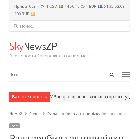
Приватбанк: ($) 1 USD
: 44.50-45.05 1 EUR
: 51.35-52.08
100 RUR
: -
Найти:
Sky
News
ZP
Все новости Запорожья в одном месте...
Open
Menu
Menu
search
panel
 армейские методы.
Важные новости
У Запоріжжі внаслідок повторного удару Р
Домой
Голос
Рада зробила автоцивілку безкоштовною для 
Голос
Рада зробила автоцивілку