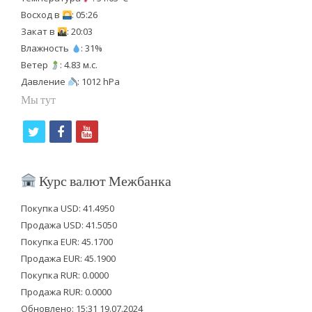
Восход в
: 05:26
Закат в
: 20:03
Влажность
: 31%
Ветер
: 4.83 м.с.
Давление
: 1012 hPa
Мы тут
t
f
y
w
a
o
i
c
u
Курс валют Межбанка
t
e
t
Покупка USD: 41.4950
t
b
u
Продажа USD: 41.5050
e
o
b
Покупка EUR: 45.1700
Продажа EUR: 45.1900
r
o
e
Покупка RUR: 0.0000
k
Продажа RUR: 0.0000
Обновлено: 15:31 19.07.2024