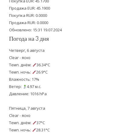
e
o
b
Покупка EUR: 45.1700
Продажа EUR: 45.1900
r
o
e
Покупка RUR: 0.0000
k
Продажа RUR: 0.0000
Обновлено: 15:31 19.07.2024
Погода на 3 дня
Четверг, 6 августа
Clear - ясно
Темп. днём:
36.34°C
Темп. ночь:
26.9°C
Влажность: 17%
Ветер:
4.97 м.с.
Давление: 1016 hPa
Пятница, 7 августа
Clear - ясно
Темп. днём:
37°C
Темп. ночь:
28.31°C