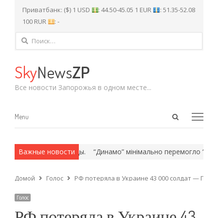
Приватбанк: ($) 1 USD
: 44.50-45.05 1 EUR
: 51.35-52.08
100 RUR
: -
Найти:
Sky
News
ZP
Все новости Запорожья в одном месте...
Open
Menu
Menu
search
panel
ех и армейские методы.
Важные новости
“Динамо” мінімально перемогло “Караба
Домой
Голос
РФ потеряла в Украине 43 000 солдат — Генш
Голос
РФ потеряла в Украине 43