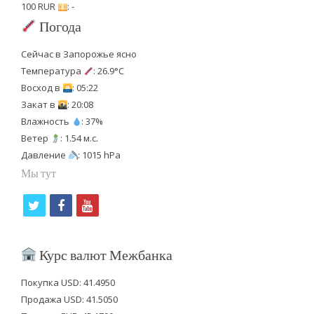
100 RUR
: -
Погода
Сейчас в Запорожье ясно
Температура
: 26.9°C
Восход в
: 05:22
Закат в
: 20:08
Влажность
: 37%
Ветер
: 1.54 м.с.
Давление
: 1015 hPa
Мы тут
t
f
y
w
a
o
i
c
u
Курс валют Межбанка
t
e
t
Покупка USD: 41.4950
t
b
u
Продажа USD: 41.5050