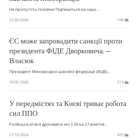
Не пропустіть головне! Підпишіться на наші…
23.03.2026
198
ЄС може запровадити санкції проти
президента ФІДЕ Дворковича, —
Власюк
Президент Міжнародної шахової федерації (ФІДЕ)…
18.02.2026
219
У передмістях та Києві триває робота
сил ППО
Російська атака дронами в ніч з 26 на 27 жовтня…
27.10.2024
433