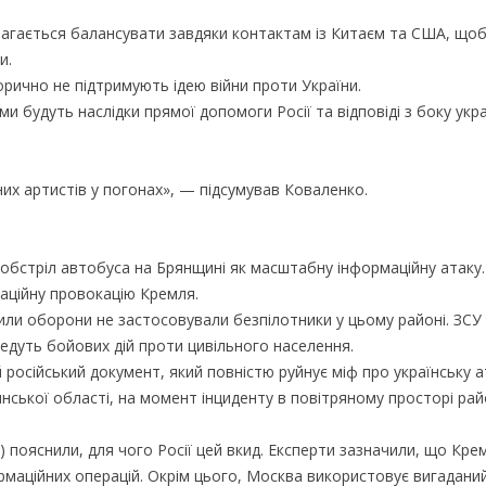
агається балансувати завдяки контактам із Китаєм та США, щоб
и.
рично не підтримують ідею війни проти України.
и будуть наслідки прямої допомоги Росії та відповіді з боку укр
рних артистів у погонах», — підсумував Коваленко.
обстріл автобуса на Брянщині як масштабну інформаційну атаку.
аційну провокацію Кремля.
Сили оборони не застосовували безпілотники у цьому районі. ЗС
ведуть бойових дій проти цивільного населення.
російський документ, який повністю руйнує міф про українську а
янської області, на момент інциденту в повітряному просторі ра
) пояснили, для чого Росії цей вкид. Експерти зазначили, що Кре
рмаційних операцій. Окрім цього, Москва використовує вигадани