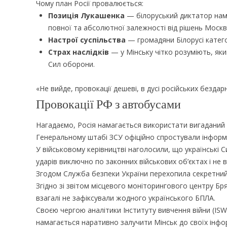
Чому план Росії провалюється:
Позиція Лукашенка
— білоруський диктатор нам
повної та абсолютної залежності від рішень Москв
Настрої суспільства
— громадяни Білорусі катего
Страх наслідків
— у Мінську чітко розуміють, яким
Сил оборони.
«Не вийде, провокації дешеві, в дусі російських безда
Провокації РФ з автобусами
Нагадаємо, Росія намагається використати вигаданий 
Генеральному штабі ЗСУ офіційно спростували інформ
У військовому керівництві наголосили, що українські 
ударів виключно по законних військових об’єктах і не 
Згодом Служба безпеки України перехопила секретний 
Згідно зі звітом місцевого моніторингового центру Бр
взагалі не зафіксували жодного українського БПЛА.
Своєю чергою аналітики Інституту вивчення війни (ISW
намагається наративно залучити Мінськ до своїх інфо