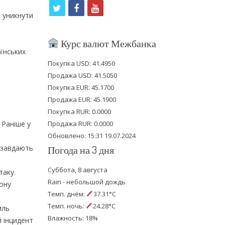
t
f
y
 уникнути
w
a
o
i
c
u
Курс валют Межбанка
аїнських
t
e
t
Покупка USD: 41.4950
t
b
u
Продажа USD: 41.5050
e
o
b
Покупка EUR: 45.1700
Продажа EUR: 45.1900
r
o
e
Покупка RUR: 0.0000
k
 Раніше у
Продажа RUR: 0.0000
Обновлено: 15:31 19.07.2024
У завдають
Погода на 3 дня
Суббота, 8 августа
таку.
Rain - небольшой дождь
йону
Темп. днём:
37.31°C
Темп. ночь:
24.28°C
мль
Влажность: 18%
й інцидент