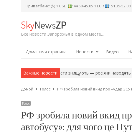
Приватбанк: ($) 1 USD
: 44.50-45.05 1 EUR
: 51.35-52.0
Sky
News
ZP
Все новости Запорожья в одном месте...
Домашняя страница
Новости
Видео
Н
456 610 (+1190)…
Важные новости
Мости знищують — росіяни наводять понтони:
Домой
Голос
РФ зробила новий вкид про «удар ЗСУ п
Голос
РФ зробила новий вкид пр
автобусу»: для чого це Пу