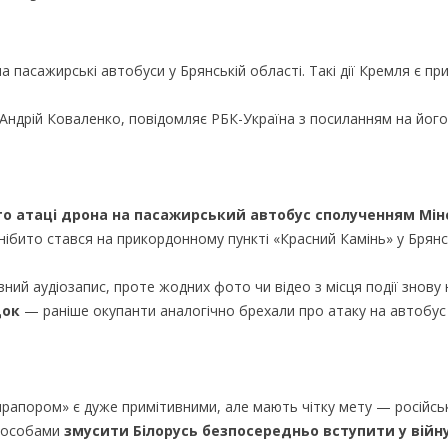
а пасажирські автобуси у Брянській області. Такі дії Кремля є п
 Андрій Коваленко, повідомляє РБК-Україна з посиланням на його
то атаці дрона на пасажирський автобус сполученням Мі
 нібито стався на прикордонному пункті «Красний Камінь» у Брянс
ний аудіозапис, проте жодних фото чи відео з місця події знову 
док
— раніше окупанти аналогічно брехали про атаку на автобус і
 прапором» є дуже примітивними, але мають чітку мету — російсь
способами
змусити Білорусь безпосередньо вступити у війн