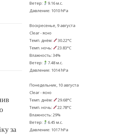
Ветер:
9.16 м.с.
Давление: 1010 hPa
Воскресенье, 9 августа
Clear - ясно
Темп. днём:
30.22°C
Темп. ночь:
23.83°C
Влажность: 34%
Ветер:
7.48 м.с.
Давление: 1014 hPa
Понедельник, 10 августа
Clear - ясно
нив
Темп. днём:
29.68°C
о
Темп. ночь:
22.78°C
Влажность: 29%
Ветер:
6.45 м.с.
іку за
Давление: 1017 hPa