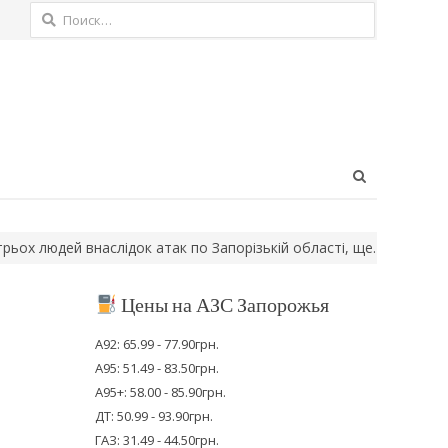
Найти:
Open
search
panel
дей внаслідок атак по Запорізькій області, ще…
8 серпня – День
Цены на АЗС Запорожья
А92: 65.99 - 77.90грн.
А95: 51.49 - 83.50грн.
А95+: 58.00 - 85.90грн.
ДТ: 50.99 - 93.90грн.
ГАЗ: 31.49 - 44.50грн.