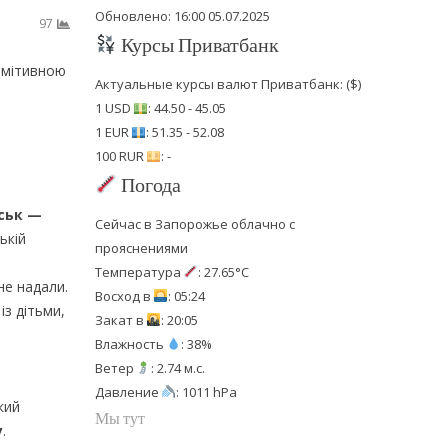
Обновлено: 16:00 05.07.2025
97
Курсы Приватбанк
римітивною
Актуальные курсы валют Приватбанк: ($)
1 USD
: 44.50 - 45.05
1 EUR
: 51.35 - 52.08
100 RUR
: -
Погода
нськ —
Сейчас в Запорожье облачно с
ькій
прояснениями
Температура
: 27.65°C
не надали.
Восход в
: 05:24
з дітьми,
Закат в
: 20:05
Влажность
: 38%
Ветер
: 2.74 м.с.
Давление
: 1011 hPa
кий
Мы тут
у
.