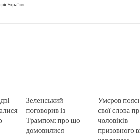
ії України.
дві
Зеленський
Умєров пояс
налися
поговорив із
свої слова пр
о
Трампом: про що
чоловіків
домовилися
призовного в
кордоном