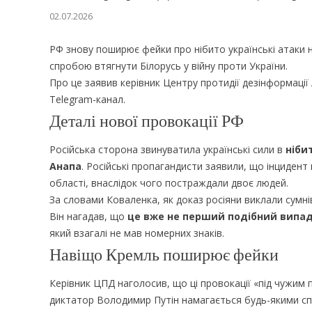
02.07.2026
РФ знову поширює фейки про нібито українські атаки н
спробою втягнути Білорусь у війну проти України.
Про це заявив керівник Центру протидії дезінформації
Telegram-канал.
Деталі нової провокації РФ
Російська сторона звинуватила українські сили в
ніби
Анапа
. Російські пропагандисти заявили, що інцидент
області, внаслідок чого постраждали двоє людей.
За словами Коваленка, як доказ росіяни виклали сумнів
Він нагадав, що
це вже не перший подібний випа
який взагалі не мав номерних знаків.
Навіщо Кремль поширює фейки
Керівник ЦПД наголосив, що ці провокації «під чужим
диктатор Володимир Путін намагається будь-якими 