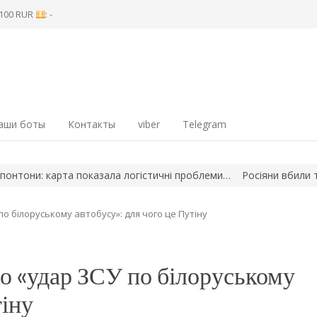
8 100 RUR
: -
аши боты
Контакты
viber
Telegram
 карта показала логістичні проблеми…
Росіяни вбили трьох лю
о білоруському автобусу»: для чого це Путіну
о «удар ЗСУ по білоруському
тіну