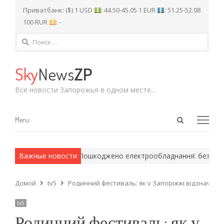
Приватбанк: ($) 1 USD
: 44.50-45.05 1 EUR
: 51.25-52.08
100 RUR
: -
Найти:
Sky
News
ZP
Все новости Запорожья в одном месте...
Open
Menu
Menu
search
panel
армейские методы.
Важные новости
Пошкоджено електрообладнання: без світла 
Домой
tv5
Родинний фестиваль: як у Запоріжжі відзначат
tv5
Родинний фестиваль: як у