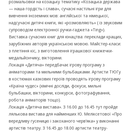
розмальовки на козацьку тематику «Козацька держава
— наша гордість і слава», сучасні настільні ігри для
вивчення іноземних мов: англійської та німецької,
надсучасні дитячі книги, які «розмовляють» ( із звуковим
супроводом електронної ручки-гаджета «Ting»).
Виставка сучасних книг для юнацтва: переклади кращих,
зарубіжних авторів українською мовою. Майстер-класи:
з плетіння кіс, з виготовлення іграшкової книжечки-
медальйончику, вікторини.
Локація «Дитяча» передбачає ігрову програму з
аніматорами та мильними бульбашками. Артисти ТЮГу
в костюмах казкових героїв проводять ігрову програму
«Країна чудес» (хімічні досліди, фокуси, мильні
бульбашки, вікторини, конкурси, фотографування,
робота аніматорів тощо).
Локація «Дитяча вистава». З 16.00 до 16.45 тут пройде
лялькова вистава для найменших Ю. Меліксетової «Про
вередливу гусеницю і закоханого черв’яка» у виконанні
артистів театру. З 16.45 до 18.00 артисти театру-