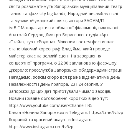
свята розважатимуть Запорізький муніципальний театр
танцю та «Jazz city big band», Народний ансамбль пісні
та музики «Чумацький шлях», актори ЗАОУМДТ
ім.В.Г.Магара, артисти обласної філармонії, виконавці
Анатолій Сердюк, Дмитро Борисенко, студія «Арт
-Стайл», гурт «Родина». Зірковим гостем фестивалю
стане відомий хореограф Влад Яма, який проведе
майстер клас на великій сцені. На завершення
концертної програми, о 22.00 заплановано фаєр-шоу.
Джерело: пресслужба Запорізької облдержадміністрації
Нагадаємо, зовсім скоро вся країна відзначатиме День
Незалежності і День прапора, 23 і 24 серпня. У
Запоріжжі до цих дат приготували чимало заходів.
Новини і жваве обговорення коротких відео тут:
https://www.youtube.com/user/ChannelTB5
Канал «Новини Запоріжжя» в Telegram: https://t.me/tv5zp
Яскравий та красивий акаунт в Instagram:
https://www.instagram.com/tv5zp