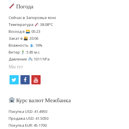
Погода
Сейчас в Запорожье ясно
Температура
: 38.08°C
Восход в
: 05:23
Закат в
: 20:06
Влажность
: 16%
Ветер
: 5.85 м.с.
Давление
: 1011 hPa
Мы тут
t
f
y
w
a
o
i
c
u
Курс валют Межбанка
t
e
t
Покупка USD: 41.4950
t
b
u
Продажа USD: 41.5050
e
o
b
Покупка EUR: 45.1700