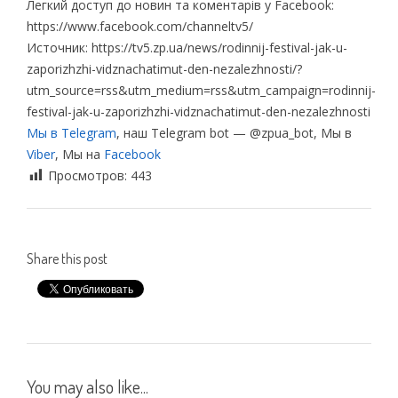
Легкий доступ до новин та коментарів у Facebook:
https://www.facebook.com/channeltv5/
Источник: https://tv5.zp.ua/news/rodinnij-festival-jak-u-
zaporizhzhi-vidznachatimut-den-nezalezhnosti/?
utm_source=rss&utm_medium=rss&utm_campaign=rodinnij-
festival-jak-u-zaporizhzhi-vidznachatimut-den-nezalezhnosti
Мы в Telegram
, наш Telegram bot — @zpua_bot, Мы в
Viber
, Мы на
Facebook
Просмотров:
443
Share this post
You may also like...