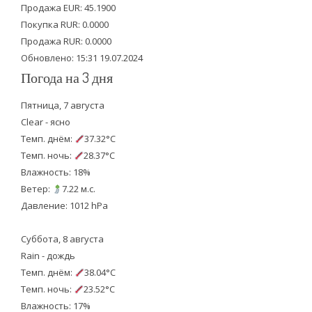
Продажа EUR: 45.1900
r
o
e
Покупка RUR: 0.0000
k
Продажа RUR: 0.0000
Обновлено: 15:31 19.07.2024
Погода на 3 дня
Пятница, 7 августа
Clear - ясно
Темп. днём:
37.32°C
Темп. ночь:
28.37°C
Влажность: 18%
Ветер:
7.22 м.с.
Давление: 1012 hPa
Суббота, 8 августа
Rain - дождь
Темп. днём:
38.04°C
Темп. ночь:
23.52°C
Влажность: 17%