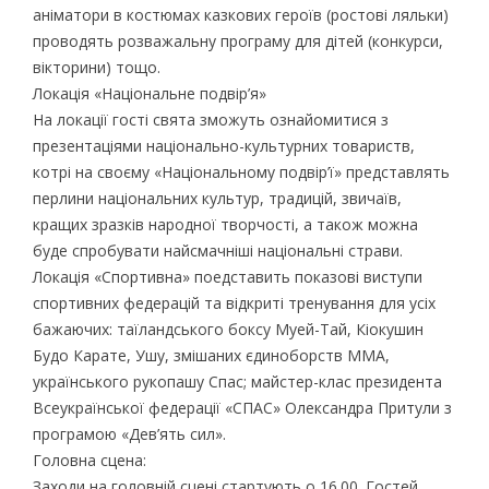
аніматори в костюмах казкових героїв (ростові ляльки)
проводять розважальну програму для дітей (конкурси,
вікторини) тощо.
Локація «Національне подвір’я»
На локації гості свята зможуть ознайомитися з
презентаціями національно-культурних товариств,
котрі на своєму «Національному подвір’ї» представлять
перлини національних культур, традицій, звичаїв,
кращих зразків народної творчості, а також можна
буде спробувати найсмачніші національні страви.
Локація «Спортивна» поедставить показові виступи
спортивних федерацій та відкриті тренування для усіх
бажаючих: таїландського боксу Муей-Тай, Кіокушин
Будо Карате, Ушу, змішаних єдиноборств ММА,
українського рукопашу Спас; майстер-клас президента
Всеукраїнської федерації «СПАС» Олександра Притули з
програмою «Дев’ять сил».
Головна сцена:
Заходи на головній сцені стартують о 16.00. Гостей