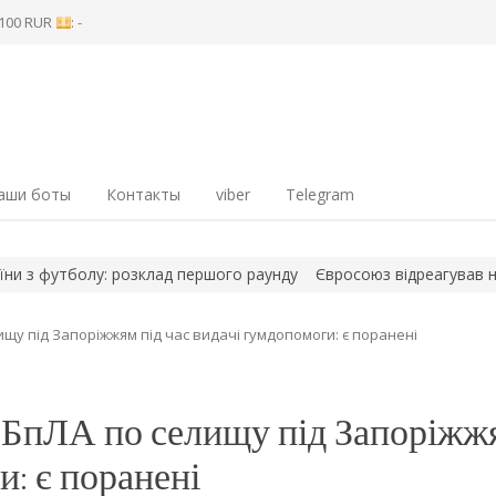
8 100 RUR
: -
аши боты
Контакты
viber
Telegram
футболу: розклад першого раунду
Євросоюз відреагував на ріше
ищу під Запоріжжям під час видачі гумдопомоги: є поранені
и БпЛА по селищу під Запоріжж
и: є поранені