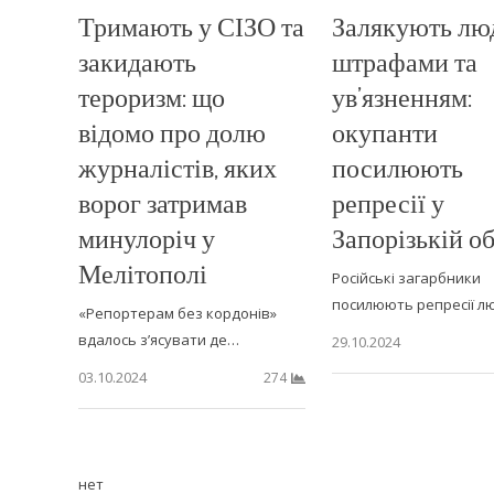
Тримають у СІЗО та
Залякують лю
закидають
штрафами та
тероризм: що
ув’язненням:
відомо про долю
окупанти
журналістів, яких
посилюють
ворог затримав
репресії у
минулоріч у
Запорізькій об
Мелітополі
Російські загарбники
посилюють репресії л
«Репортерам без кордонів»
вдалось з’ясувати де…
29.10.2024
03.10.2024
274
нет