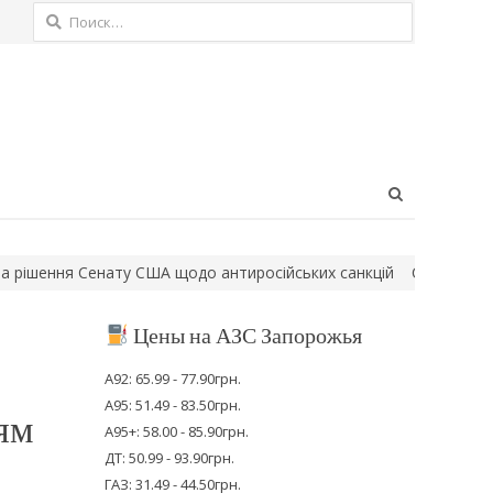
Найти:
Open
search
panel
ння Сенату США щодо антиросійських санкцій
Сьогодні стартує
Цены на АЗС Запорожья
А92: 65.99 - 77.90грн.
А95: 51.49 - 83.50грн.
ям
А95+: 58.00 - 85.90грн.
ДТ: 50.99 - 93.90грн.
ГАЗ: 31.49 - 44.50грн.