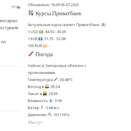
Обновлено: 16:00 05.07.2025
99
Курсы Приватбанк
анітарної
Актуальные курсы валют Приватбанк: ($)
ностували
1 USD
: 44.50 - 45.05
1 EUR
: 51.35 - 52.08
 on
100 RUR
: -
Погода
Сейчас в Запорожье облачно с
прояснениями
Температура
: 30.48°C
Восход в
: 05:24
Закат в
: 20:05
Влажность
: 31%
Ветер
: 3.68 м.с.
Давление
: 1011 hPa
Мы тут