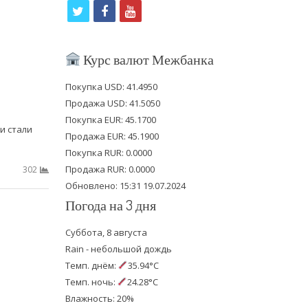
t
f
y
w
a
o
i
c
u
Курс валют Межбанка
t
e
t
Покупка USD: 41.4950
t
b
u
Продажа USD: 41.5050
e
o
b
Покупка EUR: 45.1700
и стали
Продажа EUR: 45.1900
r
o
e
Покупка RUR: 0.0000
k
Продажа RUR: 0.0000
302
Обновлено: 15:31 19.07.2024
Погода на 3 дня
Суббота, 8 августа
Rain - небольшой дождь
Темп. днём:
35.94°C
Темп. ночь:
24.28°C
Влажность: 20%