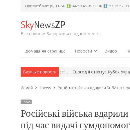
Приватбанк: ($) 1 USD
: 44.50-45.05 1 EUR
: 51.35-52.0
Sky
News
ZP
Все новости Запорожья в одном месте...
Домашняя страница
Новости
Видео
Н
 рух через Балковий міст:…
Важные новости
Сьогодні стартує Кубок України з 
Домой
1news
Російські війська вдарили БпЛА по сел
1news
Російські війська вдарил
під час видачі гумдопомог