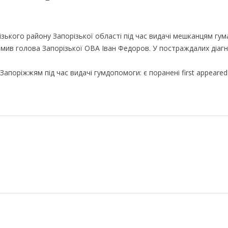
зького району Запорізької області під час видачі мешканцям гум
мив голова Запорізької ОВА Іван Федоров. У постраждалих діаг
 Запоріжжям під час видачі гумдопомоги: є поранені first appeared