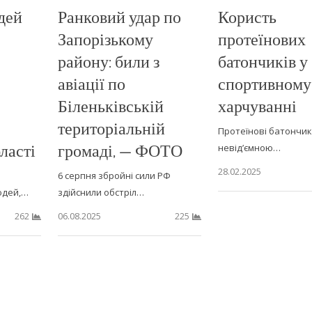
дей
Ранковий удар по
Користь
Запорізькому
протеїнових
району: били з
батончиків у
авіації по
спортивному
Біленьківській
харчуванні
територіальній
Протеїнові батончик
ласті
громаді, — ФОТО
невід’ємною…
28.02.2025
6 серпня збройні сили РФ
юдей,…
здійснили обстріл…
06.08.2025
262
225