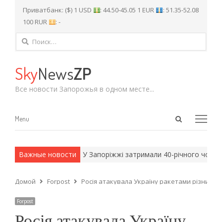
Приватбанк: ($) 1 USD
: 44.50-45.05 1 EUR
: 51.35-52.08
100 RUR
: -
Найти:
Sky
News
ZP
Все новости Запорожья в одном месте...
Open
Menu
Menu
search
panel
 армейские методы.
Важные новости
У Запоріжжі затримали 40-річного чоловіка
Домой
Forpost
Росія атакувала Україну ракетами різних ти
Forpost
Росія атакувала Україну