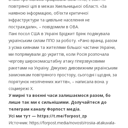
повітряної цілі в межах Хмельницької області. «За
наявною інформацією, об’єкти критичної
інфраструктури та цивільне населення не
постраждали», – повідомили в ОВА.
Пані посол США в Україні Бріджит Брінк подякувала
українським силам ППО за роботу. «Рано вранці, разом
з усіма киянами та жителями більшої частини України,
ми попрямували до укриттів, коли Росія розпочала
чергову широкомасштабну атаку гіперзвуковими
ракетами на Україну. Дякуємо дивовижним українським
захисникам повітряного простору, сьогодні і щодня, за
порятунок незліченних життів», – написала вона. у
соцмережі X.
У мирні та воєнні часи залишаємося разом, бо
лише так ми є сильнішими. Долучайтеся до
телеграм каналу Форпост медіа.
Усі ми тут — https://t.me/forpost_zp
Источник: https://forpost.media/novosti/rosiia-atakuvala-