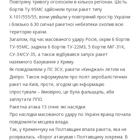
Повітряну тривогу оголосили в кількох регіонах. Шість
бортів Ту-95МС здійснили пуски ракет типу
Х-101/555/55, вони увійшли у повітряний простір України
і близько 6.30 сигнал ракетної небезпеки охопив всю
територію країни.
Загалом, під час масованого удару Росія, окрім 6 бортів
ТУ-95МС, задіяла 6 бортів ТУ-22М3, 5 бортів МіГ-31К,
СУ-34/СУ-35, а також відбувався запуск ракет
наземного базування з Криму.
Як повідомляли у ПС ЗСУ, ракети «Кинджал» летіли на
Дніпро. Також інформували про політ аеробалістичних
ракет на Київ, проте, згодом цю інформацію
спростували – ймовірно, це була фальшціль, аби
заплутати ППО.
Ракетна атака 13 січня: які наслідки
Про наслідки масованого удару по Україні вранці почала
повідомляти місцева влада.
Так, у Кременчуку на Полтавщині впала ракета, яка не
розірвалась. «Ворог атакував і Полтавщину зокрема. В