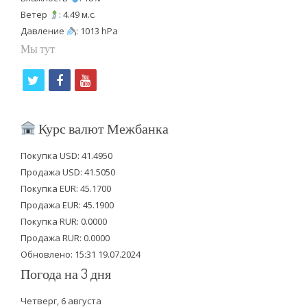
Ветер
: 4.49 м.с.
Давление
: 1013 hPa
Мы тут
t
f
y
w
a
o
i
c
u
Курс валют Межбанка
t
e
t
Покупка USD: 41.4950
t
b
u
Продажа USD: 41.5050
e
o
b
Покупка EUR: 45.1700
Продажа EUR: 45.1900
r
o
e
Покупка RUR: 0.0000
k
Продажа RUR: 0.0000
Обновлено: 15:31 19.07.2024
Погода на 3 дня
Четверг, 6 августа