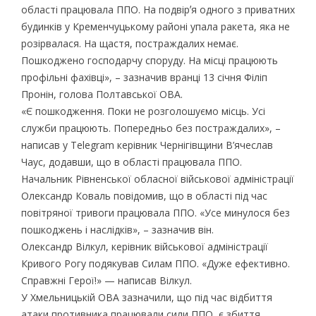
області працювала ППО. На подвірʼя одного з приватних
будинків у Кременчуцькому районі упала ракета, яка не
розірвалася. На щастя, постраждалих немає.
Пошкоджено господарчу споруду. На місці працюють
профільні фахівці», – зазначив вранці 13 січня Філіп
Пронін, голова Полтавської ОВА.
«Є пошкодження. Поки не розголошуємо місць. Усі
служби працюють. Попередньо без постраждалих», –
написав у Telegram керівник Чернігівщини В’ячеслав
Чаус, додавши, що в області працювала ППО.
Начальник Рівненської обласної військової адміністрації
Олександр Коваль повідомив, що в області під час
повітряної тривоги працювала ППО. «Усе минулося без
пошкоджень і наслідків», – зазначив він.
Олександр Вілкул, керівник військової адміністрації
Кривого Рогу подякував Силам ППО. «Дуже ефективно.
Справжні Герої!» — написав Вілкул.
У Хмельницькій ОВА зазначили, що під час відбиття
атаки противника працювали сили ППО, є збиття