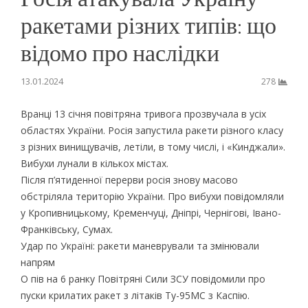
ракетами різних типів: що
відомо про наслідки
13.01.2024
278
Вранці 13 січня повітряна тривога прозвучала в усіх
областях України. Росія запустила ракети різного класу
з різних винищувачів, летіли, в тому числі, і «Кинджали».
Вибухи лунали в кількох містах.
Після п’ятиденної перерви росія знову масово
обстріляла територію України. Про вибухи повідомляли
у Кропивницькому, Кременчуці, Дніпрі, Чернігові, Івано-
Франківську, Сумах.
Удар по Україні: ракети маневрували та змінювали
напрям
О пів на 6 ранку Повітряні Сили ЗСУ повідомили про
пуски крилатих ракет з літаків Ту-95МС з Каспію.