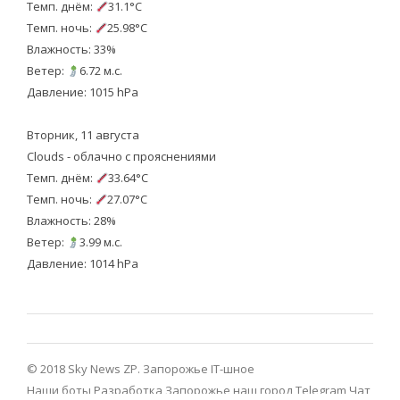
Темп. днём:
31.1°C
Темп. ночь:
25.98°C
Влажность: 33%
Ветер:
6.72 м.с.
Давление: 1015 hPa
Вторник, 11 августа
Clouds - облачно с прояснениями
Темп. днём:
33.64°C
Темп. ночь:
27.07°C
Влажность: 28%
Ветер:
3.99 м.с.
Давление: 1014 hPa
© 2018 Sky News ZP.
Запорожье IT-шное
Наши боты
Разработка
Запорожье наш город Telegram
Чат