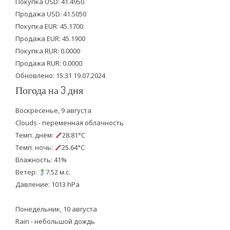
Покупка USD: 41.4950
t
b
u
Продажа USD: 41.5050
e
o
b
Покупка EUR: 45.1700
Продажа EUR: 45.1900
r
o
e
Покупка RUR: 0.0000
k
Продажа RUR: 0.0000
Обновлено: 15:31 19.07.2024
Погода на 3 дня
Воскресенье, 9 августа
Clouds - переменная облачность
Темп. днём:
28.81°C
Темп. ночь:
25.64°C
Влажность: 41%
Ветер:
7.52 м.с.
Давление: 1013 hPa
Понедельник, 10 августа
Rain - небольшой дождь