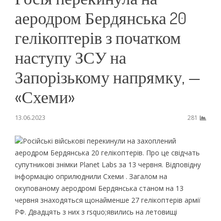
аеродром Бердянська 20
гелікоптерів з початком
наступу ЗСУ на
Запорізькому напрямку, —
«Схеми»
13.06.2023
281
Російські військові перекинули на захоплений
аеродром Бердянська 20 гелікоптерів. Про це свідчать
супутникові знімки Planet Labs за 13 червня. Відповідну
інформацію оприлюднили Схеми . Загалом на
окупованому аеродромі Бердянська станом на 13
червня знаходяться щонайменше 27 гелікоптерів армії
РФ. Двадцять з них з rsquo;явились на летовищі