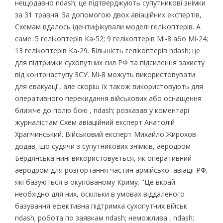
нещодавно ndash; це підтверджують супутникові знімки
за 31 травня. За допомогою двох авіаційних експертів,
Схемам вдалось ідентифікували моделі гелікоптерів. А
саме: 5 гелікоптерів Ка-52; 9 гелікоптерів Мі-8 або Мі-24;
13 гелікоптерів Ка-29. Більшість гелікоптерів ndash; це
для підтримки сухопутних сил РФ та підсилення захисту
від контрнаступу ЗСУ. Мі-8 можуть використовувати
для евакуації, але скоріш їх також використовують для
оперативного перекидання військових або оснащення
ближче до полю бою , ndash; розказав у коментарі
журналістам Схем авіаційний експерт Анатолій
Храпчинський. Військовий експерт Михайло Жирохов
додав, що судячи з супутникових знімків, аеродром
Бердянська нині використовується, як оперативний
аеродром для розгортання частин армійської авіації РФ,
які базуються в окупованому Криму. "Це вкрай
необхідно для них, оскільки в умовах віддаленого
базування ефективна підтримка сухопутних військ
ndash; робота по заявкам ndash; неможлива , ndash;