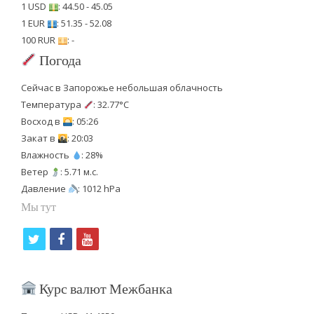
1 USD
: 44.50 - 45.05
1 EUR
: 51.35 - 52.08
100 RUR
: -
Погода
Сейчас в Запорожье небольшая облачность
Температура
: 32.77°C
Восход в
: 05:26
Закат в
: 20:03
Влажность
: 28%
Ветер
: 5.71 м.с.
Давление
: 1012 hPa
Мы тут
t
f
y
w
a
o
i
c
u
Курс валют Межбанка
t
e
t