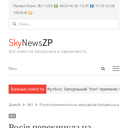
Приватбанк: ($) 1 USD
: 44.50-45.05 1 EUR
: 51.35-52.08
100 RUR
: -
Найти:
Sky
News
ZP
Все новости Запорожья в одном месте...
Open
Menu
Menu
search
panel
 армейские методы.
Важные новости
Футбол. Запорізький “Iron” припиняє борот
Домой
061
Росія перекинула на аеродром Бердянська 20 г
061
Росія перекинула на