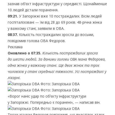
зазнав об’єкт інфраструктури у середмісті. Щонайменше
10 людей дістали поранення.
09:21.
У Запоріжжі вже 10 постраждалих. Вісім людей
госпіталізовані — їм від 28 до 69 років. 48-річна жінка
у важкому стані, заявили в ОВА.
08:37.
Кількість постраждалих зросла до восьми,
повідомив голова ОВА Федоров.
Реклама
Оновлено о 07:35.
Кількість постраждалих зросла
до шести людей. За даними голови ОВА Івана Федорова,
одна жінка у важкому стані. Ще двоє жінок та троє
чоловіків у стані середньої тяжкості. Усі постраждалі у
лікарні.
Фото: Запорізька ОВА
Фото: Запорізька ОВА
«Ворог наніс удар по обʼєкту інфраструктури
у Запоріжжі. Попередньо є поранені», — написав він.
Фото: Запорізька ОВА
Трохи згодом Федоров повідомив, що внаслідок атаки