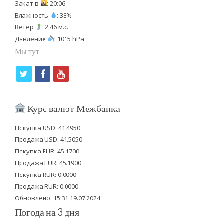
Закат в
: 20:06
Влажность
: 38%
Ветер
: 2.46 м.с.
Давление
: 1015 hPa
Мы тут
t
f
y
w
a
o
i
c
u
Курс валют Межбанка
t
e
t
Покупка USD: 41.4950
t
b
u
Продажа USD: 41.5050
e
o
b
Покупка EUR: 45.1700
Продажа EUR: 45.1900
r
o
e
Покупка RUR: 0.0000
k
Продажа RUR: 0.0000
Обновлено: 15:31 19.07.2024
Погода на 3 дня