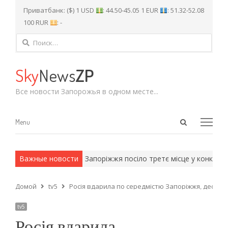
Приватбанк: ($) 1 USD
: 44.50-45.05 1 EUR
: 51.32-52.08
100 RUR
: -
Найти:
Sky
News
ZP
Все новости Запорожья в одном месте...
Open
Menu
Menu
search
panel
и армейские методы.
Важные новости
Запоріжжя посіло третє місце у конкурсі 
Домой
tv5
Росія вдарила по середмістю Запоріжжя, десять
tv5
Росія вдарила