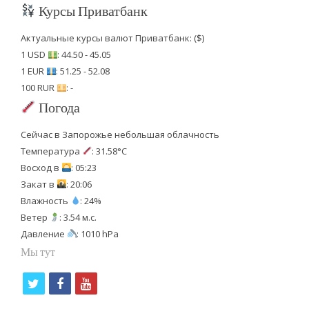
Курсы Приватбанк
Актуальные курсы валют Приватбанк: ($)
1 USD
: 44.50 - 45.05
1 EUR
: 51.25 - 52.08
100 RUR
: -
Погода
Сейчас в Запорожье небольшая облачность
Температура
: 31.58°C
Восход в
: 05:23
Закат в
: 20:06
Влажность
: 24%
Ветер
: 3.54 м.с.
Давление
: 1010 hPa
Мы тут
t
f
y
w
a
o