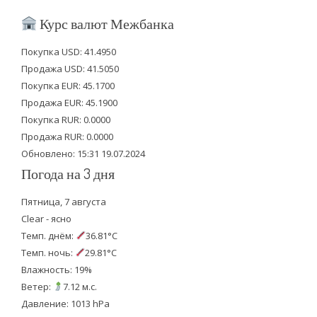
i
c
u
Курс валют Межбанка
t
e
t
Покупка USD: 41.4950
t
b
u
Продажа USD: 41.5050
e
o
b
Покупка EUR: 45.1700
Продажа EUR: 45.1900
r
o
e
Покупка RUR: 0.0000
k
Продажа RUR: 0.0000
Обновлено: 15:31 19.07.2024
Погода на 3 дня
Пятница, 7 августа
Clear - ясно
Темп. днём:
36.81°C
Темп. ночь:
29.81°C
Влажность: 19%
Ветер:
7.12 м.с.
Давление: 1013 hPa