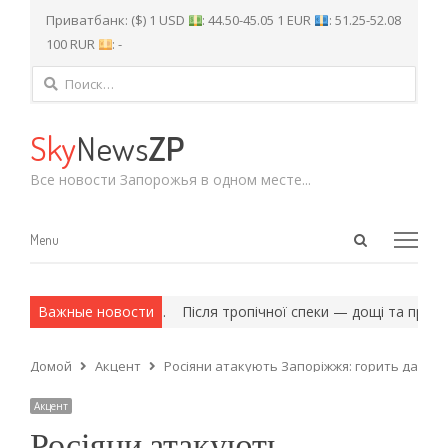
Приватбанк: ($) 1 USD
: 44.50-45.05 1 EUR
: 51.25-52.08
100 RUR
: -
Найти:
Sky
News
ZP
Все новости Запорожья в одном месте...
Open
Menu
Menu
search
panel
 и армейские методы.
Важные новости
Після тропічної спеки — дощі та прохол
Домой
Акцент
Росіяни атакують Запоріжжя: горить дах бу
Акцент
Росіяни атакують