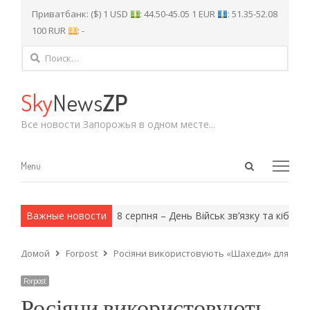
Приватбанк: ($) 1 USD
: 44.50-45.05 1 EUR
: 51.35-52.08
100 RUR
: -
Найти:
Sky
News
ZP
Все новости Запорожья в одном месте...
Open
Menu
Menu
search
panel
и армейские методы.
Важные новости
8 серпня – День Військ зв’язку та кібербе
Домой
Forpost
Росіяни використовують «Шахеди» для дост
Forpost
Росіяни використовують