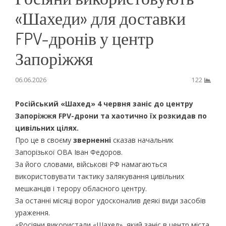
«Шахеди» для доставки
FPV-дронів у центр
Запоріжжя
06.06.2026
122
Російський «Шахед» 4 червня заніс до центру
Запоріжжя FPV-дрони та хаотично їх розкидав по
цивільних цілях
.
Про це в своєму
зверненні
сказав начальник
Запорізької ОВА Іван Федоров.
За його словами, військові РФ намагаються
використовувати тактику залякування цивільних
мешканців і терору обласного центру.
За останні місяці ворог удосконалив деякі види засобів
ураження.
«Росіяни використали «Шахед», який заніс в центр міста