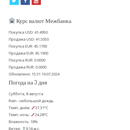
t
f
y
w
a
o
i
c
u
Курс валют Межбанка
t
e
t
Покупка USD: 41.4950
t
b
u
Продажа USD: 41.5050
e
o
b
Покупка EUR: 45.1700
Продажа EUR: 45.1900
r
o
e
Покупка RUR: 0.0000
k
Продажа RUR: 0.0000
Обновлено: 15:31 19.07.2024
Погода на 3 дня
Суббота, 8 августа
Rain - небольшой дождь
Темп. днём:
37.31°C
Темп. ночь:
24.28°C
Влажность: 18%
Ветер:
9.16 м.с.