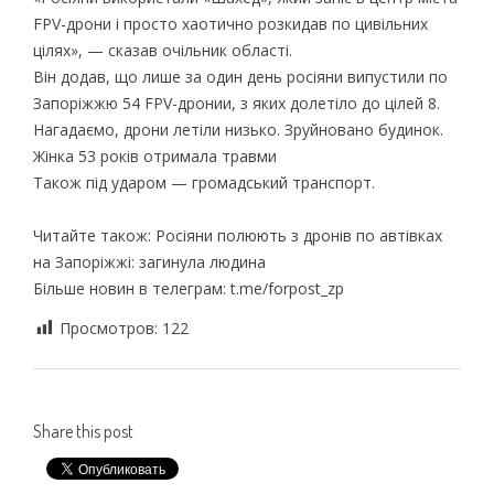
FPV-дрони і просто хаотично розкидав по цивільних
цілях», — сказав очільник області.
Він додав, що лише за один день росіяни випустили по
Запоріжжю 54 FPV-дронии, з яких долетіло до цілей 8.
Нагадаємо, дрони летіли низько. Зруйновано будинок.
Жінка 53 років отримала травми
Також під ударом — громадський транспорт.
Читайте також: Росіяни полюють з дронів по автівках
на Запоріжжі: загинула людина
Більше новин в телеграм: t.me/forpost_zp
Просмотров:
122
Share this post