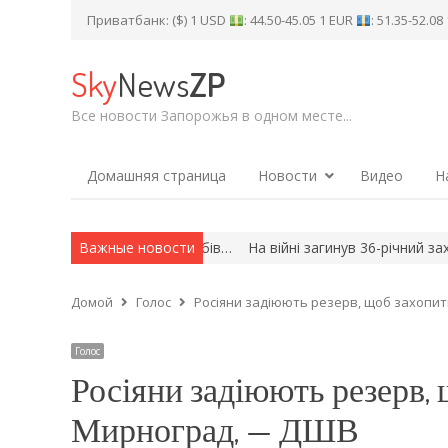
Приватбанк: ($) 1 USD
: 44.50-45.05 1 EUR
: 51.35-52.0
Sky
News
ZP
Все новости Запорожья в одном месте...
Домашняя страница
Новости
Видео
Н
 майже 3,5 тисячі шлюбів…
Важные новости
На війні загинув 36-річний захисник
Домой
Голос
Росіяни задіюють резерв, щоб захопи
Голос
Росіяни задіюють резерв,
Мирноград, — ДШВ