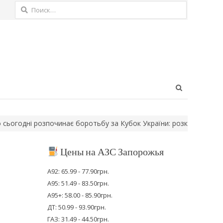
Найти:
Open
search
panel
дні розпочинає боротьбу за Кубок України: розклад першого…
Цены на АЗС Запорожья
А92: 65.99 - 77.90грн.
А95: 51.49 - 83.50грн.
А95+: 58.00 - 85.90грн.
ДТ: 50.99 - 93.90грн.
ГАЗ: 31.49 - 44.50грн.