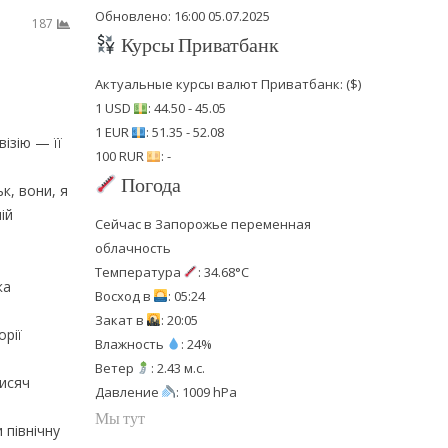
Обновлено: 16:00 05.07.2025
187
Курсы Приватбанк
Актуальные курсы валют Приватбанк: ($)
1 USD
: 44.50 - 45.05
1 EUR
: 51.35 - 52.08
ізію — її
100 RUR
: -
Погода
к, вони, я
ій
Сейчас в Запорожье переменная
облачность
Температура
: 34.68°C
ка
Восход в
: 05:24
Закат в
: 20:05
орії
Влажность
: 24%
Ветер
: 2.43 м.с.
исяч
Давление
: 1009 hPa
Мы тут
північну