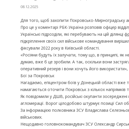
08.12.2025
Для того, щоб захопити Покровсько-Мирноградську аг
Про це у коментарі РБК-Україна розповів офіцер відді
Українські підрозділи, які перебувають на цій ділянці
підкріплення своїх сил військове командування виріши
фіксували 2022 року в Київській області.
«Росіяни будуть їх залучати, тому що, в принципі, як н
думаю, вже б це зробили. А так, оскільки вони застрягл
оперативний резерв і вони хочуть його використати»,
Бої за Покровськ
Нагадаємо, епіцентром боїв у Донецькій області вже 
намагаються оточити Покровськ з кількох напрямків т
Як повідомили у ДШВ, російські окупанти зосереджені п
агломерації. Ворог цілодобово штурмує позиції Сил об
За інформацією полковника ЗСУ Владислава Селезньов
військових.
Нещодавно головнокомандувач ЗСУ Олександр Сирський