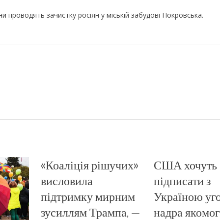
и проводять зачистку росіян у міській забудові Покровська.
«Коаліція рішучих»
США хочуть
висловила
підписати з
підтримку мирним
Україною уго
зусиллям Трампа, —
надра якомог