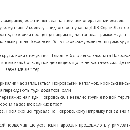
ломерацію, росіяни віднедавна залучили оперативний резерв.
лу комунікації 7 корпусу швидкого реагування ДШВ Сергій Лефтер.
 фронту, говорили про це ще наприкінці листопада. Приміром, для
ло закинути на Покровськ 76-ту псковську десантно-штурмову див
е крути, вони сточуються. І якби їм було легко захопити Покровсь
и в міських боях, відповідно видно, що їм не вистачає сил. Це їхн
 — зазначив Лефтер.
тривалий час залишається Покровський напрямок. Російські війсь
а перекидають туди додаткові сили.
ереважно на півдні Покровська, а невеликі групи є по всій терит
орони та зазнає великих втрат.
а, Росія сконцентрувала на Покровському напрямку понад 140 т
 повідомив, що українські підрозділи продовжують утримувати 