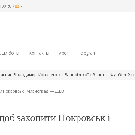
8 100 RUR
: -
аши боты
Контакты
viber
Telegram
 Володимир Коваленко з Запорізької області
Футбол. Хто сього
ти Покровськ і Мирноград, — ДШВ
 щоб захопити Покровськ і