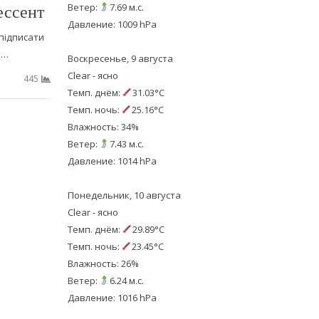
ессент
Ветер:
7.69 м.с.
Давление: 1009 hPa
підписати
о…
Воскресенье, 9 августа
Clear - ясно
445
Темп. днём:
31.03°C
Темп. ночь:
25.16°C
Влажность: 34%
Ветер:
7.43 м.с.
Давление: 1014 hPa
Понедельник, 10 августа
Clear - ясно
Темп. днём:
29.89°C
Темп. ночь:
23.45°C
Влажность: 26%
Ветер:
6.24 м.с.
Давление: 1016 hPa