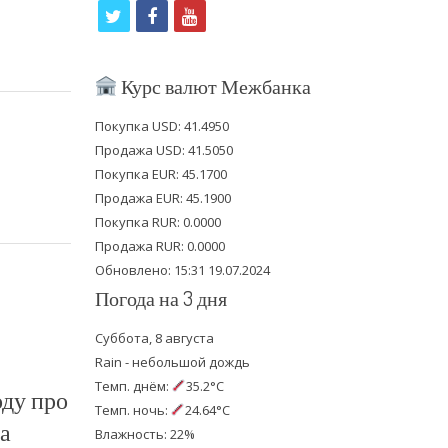
t
f
y
w
a
o
i
c
u
Курс валют Межбанка
t
e
t
Покупка USD: 41.4950
t
b
u
Продажа USD: 41.5050
e
o
b
Покупка EUR: 45.1700
Продажа EUR: 45.1900
r
o
e
Покупка RUR: 0.0000
k
Продажа RUR: 0.0000
Обновлено: 15:31 19.07.2024
Погода на 3 дня
Суббота, 8 августа
Rain - небольшой дождь
Темп. днём:
35.2°C
ду про
Темп. ночь:
24.64°C
а
Влажность: 22%