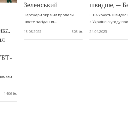
Зеленський
швидше, — Б
Партнери України провели
США хочуть швидко 
шосте засідання…
з Україною угоду пр
ка,
13.08.2025
24.04.2025
303
ил
ГБТ-
начали
1406