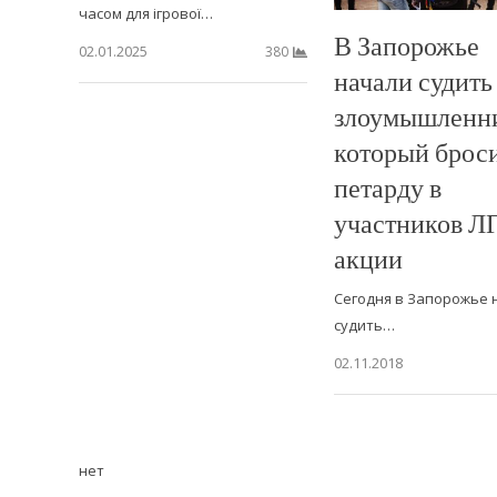
часом для ігрової…
В Запорожье
02.01.2025
380
начали судить
злоумышленни
который брос
петарду в
участников Л
акции
Сегодня в Запорожье 
судить…
02.11.2018
нет