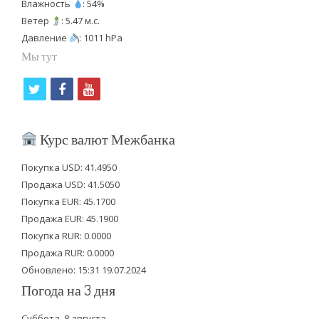
Влажность
: 54%
Ветер
: 5.47 м.с.
Давление
: 1011 hPa
Мы тут
t
f
y
w
a
o
i
c
u
Курс валют Межбанка
t
e
t
Покупка USD: 41.4950
t
b
u
Продажа USD: 41.5050
e
o
b
Покупка EUR: 45.1700
Продажа EUR: 45.1900
r
o
e
Покупка RUR: 0.0000
k
Продажа RUR: 0.0000
Обновлено: 15:31 19.07.2024
Погода на 3 дня
Суббота, 8 августа