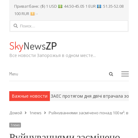
Приватбанк: ($) 1 USD
: 44.50-45.05 1 EUR
: 51.35-52.08
100 RUR
: -
Найти:
Sky
News
ZP
Все новости Запорожья в одном месте...
Open
Menu
Menu
search
panel
и армейские методы.
Важные новости
ЗАЕС протягом дня двічі втрачала зовніш
Домой
1news
Руйнуваннями засмічено понад 100 м²: в екоі
1news
Руйнуваннями засмічено