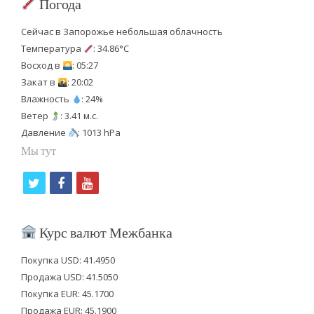
Погода
Сейчас в Запорожье небольшая облачность
Температура
: 34.86°C
Восход в
: 05:27
Закат в
: 20:02
Влажность
: 24%
Ветер
: 3.41 м.с.
Давление
: 1013 hPa
Мы тут
t
f
y
w
a
o
i
c
u
Курс валют Межбанка
t
e
t
Покупка USD: 41.4950
t
b
u
Продажа USD: 41.5050
e
o
b
Покупка EUR: 45.1700
Продажа EUR: 45.1900