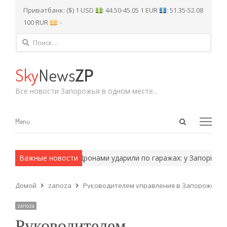
Приватбанк: ($) 1 USD
: 44.50-45.05 1 EUR
: 51.35-52.08
100 RUR
: -
Найти:
Sky
News
ZP
Все новости Запорожья в одном месте...
Open
Menu
Menu
search
panel
армейские методы.
Важные новости
Дронами ударили по гаражах: у Запоріжжі е
Домой
zanoza
Руководителем управления в Запорожской о
zanoza
Руководителем