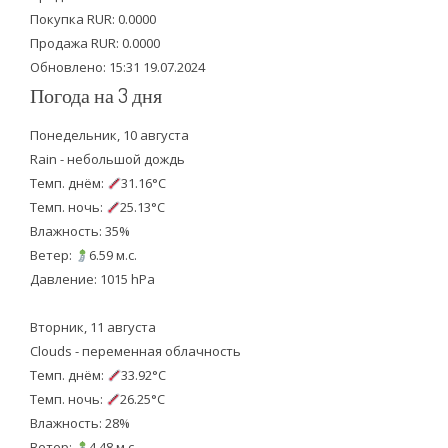
r
o
e
Покупка RUR: 0.0000
k
Продажа RUR: 0.0000
Обновлено: 15:31 19.07.2024
Погода на 3 дня
Понедельник, 10 августа
Rain - небольшой дождь
Темп. днём:
31.16°C
Темп. ночь:
25.13°C
Влажность: 35%
Ветер:
6.59 м.с.
Давление: 1015 hPa
Вторник, 11 августа
Clouds - переменная облачность
Темп. днём:
33.92°C
Темп. ночь:
26.25°C
Влажность: 28%
Ветер:
4.48 м.с.