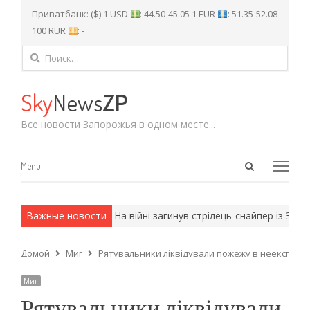
Приватбанк: ($) 1 USD
: 44.50-45.05 1 EUR
: 51.35-52.08
100 RUR
: -
Найти:
Sky
News
ZP
Все новости Запорожья в одном месте...
Open
Menu
Menu
search
panel
и армейские методы.
Важные новости
На війні загинув стрілець-снайпер із Запор
Домой
Миг
Рятувальники ліквідували пожежу в неексплуато
Миг
Рятувальники ліквідували