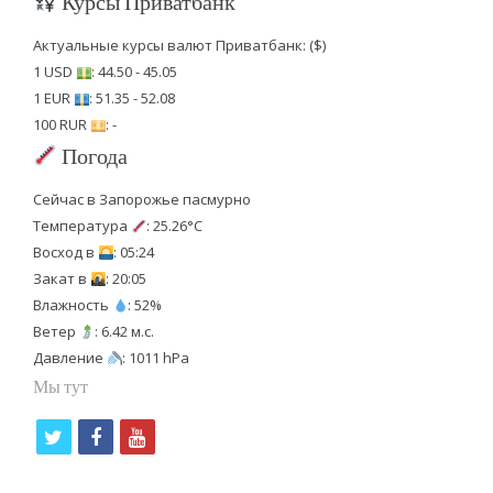
Курсы Приватбанк
Актуальные курсы валют Приватбанк: ($)
1 USD
: 44.50 - 45.05
1 EUR
: 51.35 - 52.08
100 RUR
: -
Погода
Сейчас в Запорожье пасмурно
Температура
: 25.26°C
Восход в
: 05:24
Закат в
: 20:05
Влажность
: 52%
Ветер
: 6.42 м.с.
Давление
: 1011 hPa
Мы тут
t
f
y
w
a
o