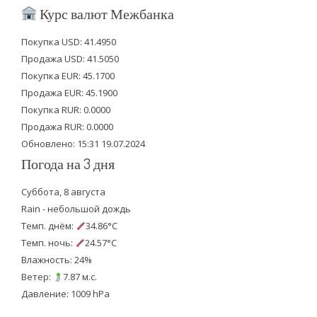
i
c
u
Курс валют Межбанка
t
e
t
Покупка USD: 41.4950
t
b
u
Продажа USD: 41.5050
e
o
b
Покупка EUR: 45.1700
Продажа EUR: 45.1900
r
o
e
Покупка RUR: 0.0000
k
Продажа RUR: 0.0000
Обновлено: 15:31 19.07.2024
Погода на 3 дня
Суббота, 8 августа
Rain - небольшой дождь
Темп. днём:
34.86°C
Темп. ночь:
24.57°C
Влажность: 24%
Ветер:
7.87 м.с.
Давление: 1009 hPa