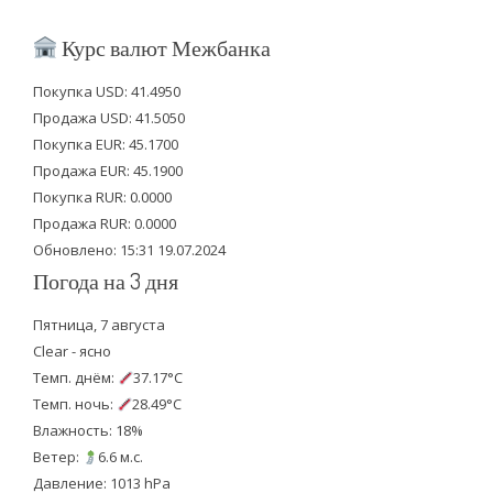
w
a
o
i
c
u
Курс валют Межбанка
t
e
t
Покупка USD: 41.4950
t
b
u
Продажа USD: 41.5050
e
o
b
Покупка EUR: 45.1700
Продажа EUR: 45.1900
r
o
e
Покупка RUR: 0.0000
k
Продажа RUR: 0.0000
Обновлено: 15:31 19.07.2024
Погода на 3 дня
Пятница, 7 августа
Clear - ясно
Темп. днём:
37.17°C
Темп. ночь:
28.49°C
Влажность: 18%
Ветер:
6.6 м.с.
Давление: 1013 hPa