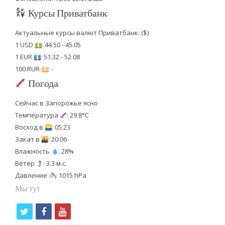
Курсы Приватбанк
Актуальные курсы валют Приватбанк: ($)
1 USD
: 44.50 - 45.05
1 EUR
: 51.32 - 52.08
100 RUR
: -
Погода
Сейчас в Запорожье ясно
Температура
: 29.8°C
Восход в
: 05:23
Закат в
: 20:06
Влажность
: 28%
Ветер
: 3.3 м.с.
Давление
: 1015 hPa
Мы тут
t
f
y