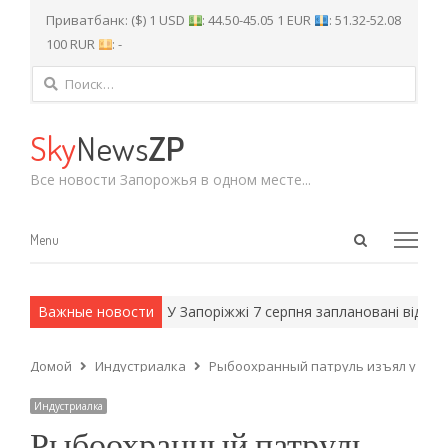
Приватбанк: ($) 1 USD
: 44.50-45.05 1 EUR
: 51.32-52.08
100 RUR
: -
Найти:
Sky
News
ZP
Все новости Запорожья в одном месте...
Open
Menu
Menu
search
panel
и армейские методы.
Важные новости
У Запоріжжі 7 серпня заплановані відключе
Домой
Индустриалка
Рыбоохранный патруль изъял у бра
Индустриалка
Рыбоохранный патруль