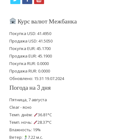
w
a
o
i
c
u
Курс валют Межбанка
t
e
t
Покупка USD: 41.4950
t
b
u
Продажа USD: 41.5050
e
o
b
Покупка EUR: 45.1700
Продажа EUR: 45.1900
r
o
e
Покупка RUR: 0.0000
k
Продажа RUR: 0.0000
Обновлено: 15:31 19.07.2024
Погода на 3 дня
Пятница, 7 августа
Clear - ясно
Темп. днём:
36.81°C
Темп. ночь:
28.37°C
Влажность: 19%
Ветер:
7.22 м.с.