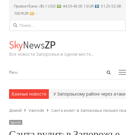
Приватбанк: ($) 1 USD
: 44.50-45.05 1 EUR
: 51.25-52.08
100 RUR
: -
Найти:
Sky
News
ZP
Все новости Запорожья в одном месте...
Open
Menu
Menu
search
panel
 и армейские методы.
Важные новости
У Запорізькому районі через атаки росій
Домой
Vgorode
Санта рулит: в Запорожье прошел праздн
Vgorode
Санта рулит: в Запорожье