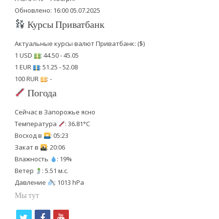
Обновлено: 16:00 05.07.2025
Курсы Приватбанк
Актуальные курсы валют Приватбанк: ($)
1 USD
: 44.50 - 45.05
1 EUR
: 51.25 - 52.08
100 RUR
: -
Погода
Сейчас в Запорожье ясно
Температура
: 36.81°C
Восход в
: 05:23
Закат в
: 20:06
Влажность
: 19%
Ветер
: 5.51 м.с.
Давление
: 1013 hPa
Мы тут
t
f
y