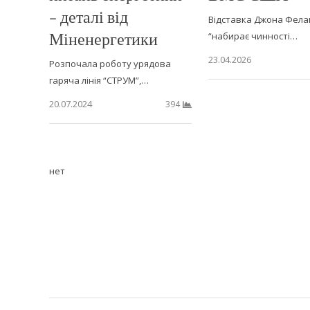
– деталі від
Відставка Джона Фела
Міненергетики
“набирає чинності…
23.04.2026
Розпочала роботу урядова
гаряча лінія “СТРУМ”,…
20.07.2024
394
нет