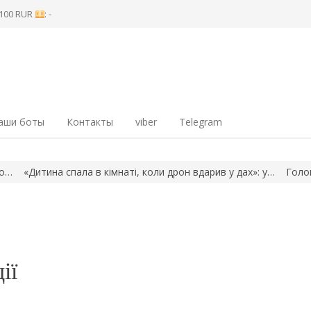
8 100 RUR
: -
аши боты
Контакты
viber
Telegram
итина спала в кімнаті, коли дрон вдарив у дах»: у…
Головою на
ії