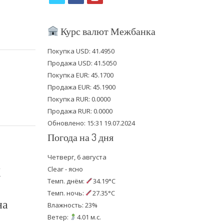
w
a
o
i
c
u
Курс валют Межбанка
t
e
t
Покупка USD: 41.4950
t
b
u
Продажа USD: 41.5050
e
o
b
Покупка EUR: 45.1700
Продажа EUR: 45.1900
r
o
e
Покупка RUR: 0.0000
k
Продажа RUR: 0.0000
Обновлено: 15:31 19.07.2024
Погода на 3 дня
Четверг, 6 августа
К
Clear - ясно
Темп. днём:
34.19°C
Темп. ночь:
27.35°C
на
Влажность: 23%
Ветер:
4.01 м.с.