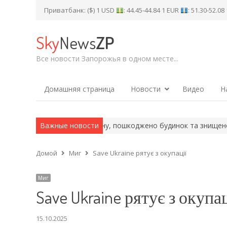
Приватбанк: ($) 1 USD
: 44.45-44.84 1 EUR
: 51.30-52.0
Sky
News
ZP
Все новости Запорожья в одном месте...
Домашняя страница
Новости
Видео
Н
й район: поранено людину, пошкоджено будинок та знищено…
Важные новости
«Д
Домой
Миг
Save Ukraine рятує з окупації
Миг
Save Ukraine рятує з окупац
15.10.2025