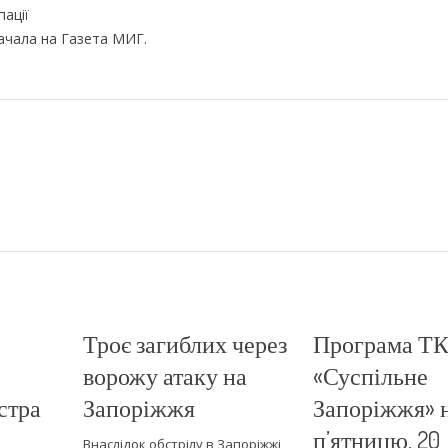
ації
начала на Газета МИГ.
Троє загиблих через
Програма Т
ворожу атаку на
«Суспільне
стра
Запоріжжя
Запоріжжя» 
п’ятницю, 20
Внаслідок обстрілу в Запоріжжі