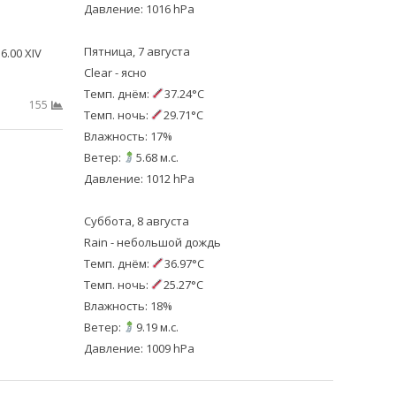
Давление: 1016 hPa
Пятница, 7 августа
6.00 XIV
Clear - ясно
Темп. днём:
37.24°C
155
Темп. ночь:
29.71°C
Влажность: 17%
Ветер:
5.68 м.с.
Давление: 1012 hPa
Суббота, 8 августа
Rain - небольшой дождь
Темп. днём:
36.97°C
Темп. ночь:
25.27°C
Влажность: 18%
Ветер:
9.19 м.с.
Давление: 1009 hPa