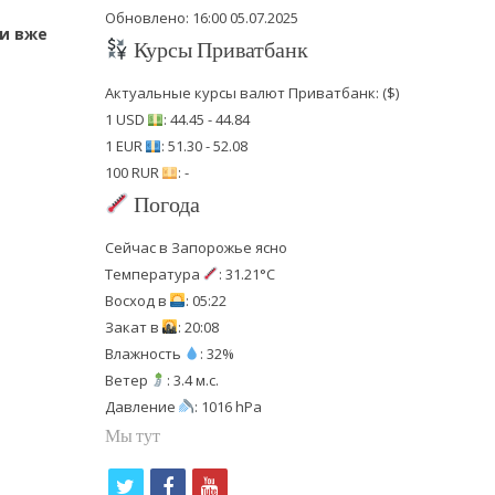
Обновлено: 16:00 05.07.2025
ни вже
Курсы Приватбанк
Актуальные курсы валют Приватбанк: ($)
1 USD
: 44.45 - 44.84
1 EUR
: 51.30 - 52.08
100 RUR
: -
Погода
Сейчас в Запорожье ясно
Температура
: 31.21°C
Восход в
: 05:22
Закат в
: 20:08
Влажность
: 32%
Ветер
: 3.4 м.с.
Давление
: 1016 hPa
Мы тут
t
f
y