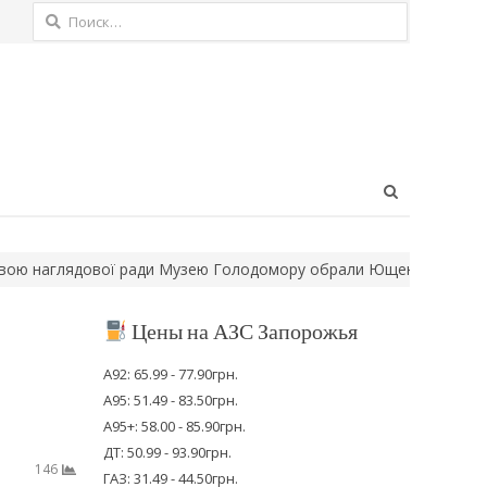
Найти:
Open
search
panel
глядової ради Музею Голодомору обрали Ющенка
Нові правил
Цены на АЗС Запорожья
А92: 65.99 - 77.90грн.
А95: 51.49 - 83.50грн.
А95+: 58.00 - 85.90грн.
ДТ: 50.99 - 93.90грн.
146
ГАЗ: 31.49 - 44.50грн.