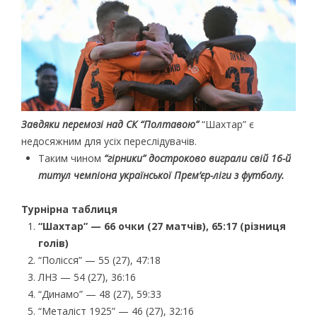
Завдяки перемозі над СК “Полтавою”
“Шахтар” є
недосяжним для усіх переслідувачів.
Таким чином
“гірники” достроково виграли свій 16-й
титул чемпіона української Прем’єр-ліги з футболу.
Турнірна таблиця
“Шахтар” — 66 очки (27 матчів), 65:17 (різниця
голів)
“Полісся” — 55 (27), 47:18
ЛНЗ — 54 (27), 36:16
“Динамо” — 48 (27), 59:33
“Металіст 1925” — 46 (27), 32:16