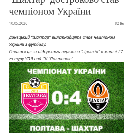
чемпіоном України
10.05.2026
92
Донецький “Шахтар” вшістнадцяте став чемпіоном
України з футболу.
Сталося це за підсумками перемоги “гірників” в матчі 27-
го туру УПЛ над СК “Полтавою”.