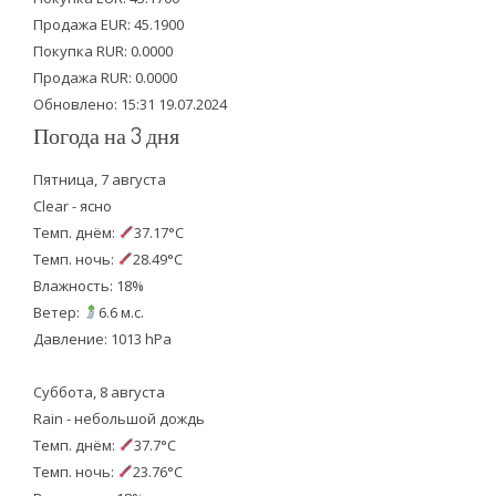
Продажа EUR: 45.1900
r
o
e
Покупка RUR: 0.0000
k
Продажа RUR: 0.0000
Обновлено: 15:31 19.07.2024
Погода на 3 дня
Пятница, 7 августа
Clear - ясно
Темп. днём:
37.17°C
Темп. ночь:
28.49°C
Влажность: 18%
Ветер:
6.6 м.с.
Давление: 1013 hPa
Суббота, 8 августа
Rain - небольшой дождь
Темп. днём:
37.7°C
Темп. ночь:
23.76°C