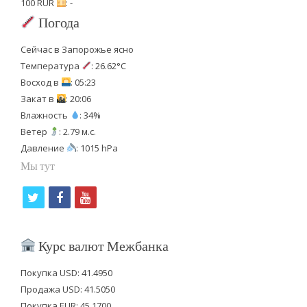
100 RUR
: -
Погода
Сейчас в Запорожье ясно
Температура
: 26.62°C
Восход в
: 05:23
Закат в
: 20:06
Влажность
: 34%
Ветер
: 2.79 м.с.
Давление
: 1015 hPa
Мы тут
t
f
y
w
a
o
i
c
u
Курс валют Межбанка
t
e
t
Покупка USD: 41.4950
t
b
u
Продажа USD: 41.5050
e
o
b
Покупка EUR: 45.1700