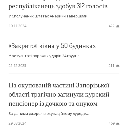
республіканець здобув 312 голосів
У Сполучених Штатах Америки завершили…
10.11.2024
422
«Закрито» вікна у 50 будинках
У результаті ворожих ударів 24 грудня…
25.12.2025
211
На окупованій частині Запорізької
області трагічно загинули курский
пенсіонер із дочкою та онуком
За даними джерел в окупаційному «уряді»…
29.08.2024
469