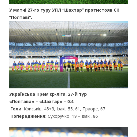
У матчі 27-го туру УПЛ “Шахтар” протистояв СК
“Полтаві”.
Українська Прем’єр-ліга. 27-й тур
«Полтава» – «Шахтар» – 0:4
Голи:
Криськів, 45+3, Ізакі, 55, 61, Траоре, 67
Попередження:
Сухоручко, 19 – Ізакі, 86