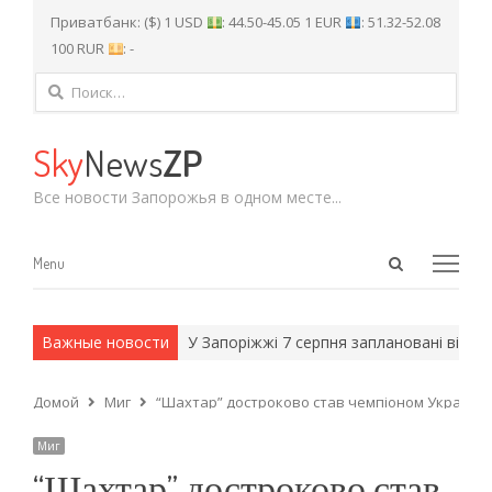
Приватбанк: ($) 1 USD
: 44.50-45.05 1 EUR
: 51.32-52.08
100 RUR
: -
Найти:
Sky
News
ZP
Все новости Запорожья в одном месте...
Open
Menu
Menu
search
panel
 армейские методы.
Важные новости
У Запоріжжі 7 серпня заплановані відключен
Домой
Миг
“Шахтар” достроково став чемпіоном України
Миг
“Шахтар” достроково став