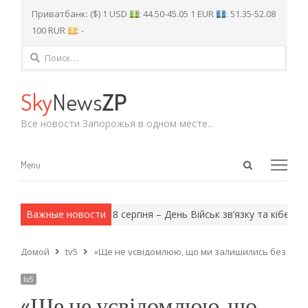
Приватбанк: ($) 1 USD
: 44.50-45.05 1 EUR
: 51.35-52.08
100 RUR
: -
Найти:
Sky
News
ZP
Все новости Запорожья в одном месте...
Open
Menu
Menu
search
panel
и армейские методы.
Важные новости
8 серпня – День Військ зв’язку та кібербе
Домой
tv5
«Ще не усвідомлюю, що ми залишились без нічого
tv5
«Ще не усвідомлюю, що