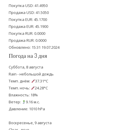
t
e
t
Покупка USD: 41.4950
t
b
u
Продажа USD: 41.5050
e
o
b
Покупка EUR: 45.1700
Продажа EUR: 45.1900
r
o
e
Покупка RUR: 0.0000
k
Продажа RUR: 0.0000
Обновлено: 15:31 19.07.2024
Погода на 3 дня
Суббота, 8 августа
Rain - небольшой дождь
Темп. днём:
37.31°C
Темп. ночь:
24.28°C
Влажность: 18%
Ветер:
9.16 м.с.
Давление: 1010 hPa
Воскресенье, 9 августа
Clear - ясно