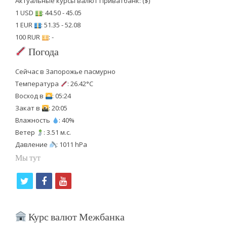
Актуальные курсы валют Приватбанк: ($)
1 USD
: 44.50 - 45.05
1 EUR
: 51.35 - 52.08
100 RUR
: -
Погода
Сейчас в Запорожье пасмурно
Температура
: 26.42°C
Восход в
: 05:24
Закат в
: 20:05
Влажность
: 40%
Ветер
: 3.51 м.с.
Давление
: 1011 hPa
Мы тут
t
f
y
w
a
o
i
c
u
Курс валют Межбанка