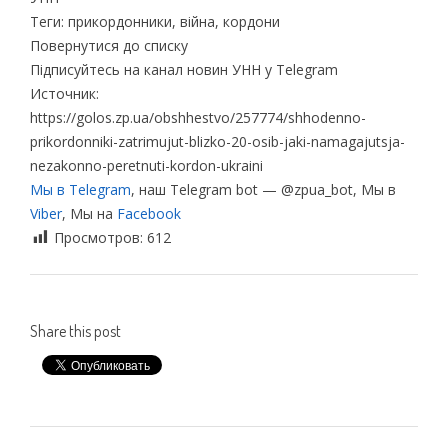
Теги: прикордонники, війна, кордони
Повернутися до списку
Підписуйтесь на канал новин УНН у Telegram
Источник:
https://golos.zp.ua/obshhestvo/257774/shhodenno-
prikordonniki-zatrimujut-blizko-20-osib-jaki-namagajutsja-
nezakonno-peretnuti-kordon-ukraini
Мы в Telegram
, наш Telegram bot — @zpua_bot, Мы в
Viber
, Мы на
Facebook
Просмотров:
612
Share this post