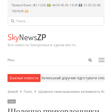
Приватбанк: ($) 1 USD
: 44.50-45.05 1 EUR
: 51.35-52.08
100 RUR
: -
Найти:
Sky
News
ZP
Все новости Запорожья в одном месте...
Open
Menu
Menu
search
panel
 армейские методы.
Важные новости
Зеленський доручив підготувати спеціальн
Домой
Голос
Щоденно прикордонники затримують близько 
Голос
Щоденно прикордонники