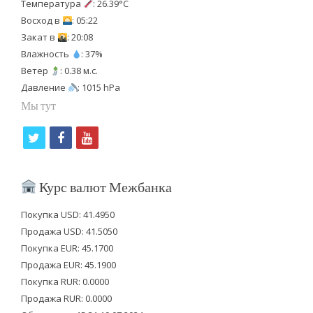
Температура
: 26.39°C
Восход в
: 05:22
Закат в
: 20:08
Влажность
: 37%
Ветер
: 0.38 м.с.
Давление
: 1015 hPa
Мы тут
t
f
y
w
a
o
i
c
u
Курс валют Межбанка
t
e
t
Покупка USD: 41.4950
t
b
u
Продажа USD: 41.5050
e
o
b
Покупка EUR: 45.1700
Продажа EUR: 45.1900
r
o
e
Покупка RUR: 0.0000
k
Продажа RUR: 0.0000