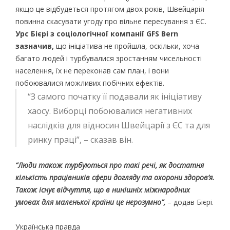
якщо це відбудеться протягом двох років, Швейцарія
повинна скасувати угоду про вільне пересування з ЄС.
Урс Бієрі з соціологічної компанії GFS Bern
зазначив,
що ініціатива не пройшла, оскільки, хоча
багато людей і турбувалися зростанням чисельності
населення, їх не переконав сам план, і вони
побоювалися можливих побічних ефектів.
“З самого початку її подавали як ініціативу
хаосу. Виборці побоювалися негативних
наслідків для відносин Швейцарії з ЄС та для
ринку праці”, – сказав він.
“Люди також турбуються про такі речі, як достатня
кількість працівників сфери догляду та охорони здоров’я.
Також існує відчуття, що в нинішніх міжнародних
умовах для маленької країни це нерозумно”,
– додав Бієрі.
Українська правда