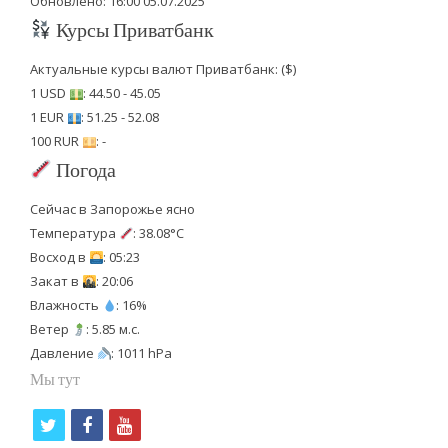
Обновлено: 16:00 05.07.2025
Курсы Приватбанк
Актуальные курсы валют Приватбанк: ($)
1 USD
: 44.50 - 45.05
1 EUR
: 51.25 - 52.08
100 RUR
: -
Погода
Сейчас в Запорожье ясно
Температура
: 38.08°C
Восход в
: 05:23
Закат в
: 20:06
Влажность
: 16%
Ветер
: 5.85 м.с.
Давление
: 1011 hPa
Мы тут
t
f
y