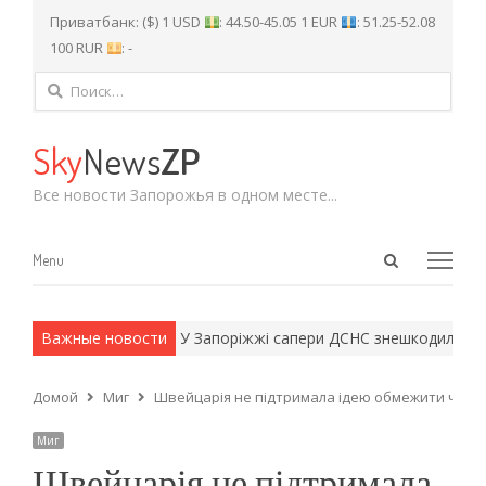
Приватбанк: ($) 1 USD
: 44.50-45.05 1 EUR
: 51.25-52.08
100 RUR
: -
Найти:
Sky
News
ZP
Все новости Запорожья в одном месте...
Open
Menu
Menu
search
panel
и армейские методы.
Важные новости
У Запоріжжі сапери ДСНС знешкодили неро
Домой
Миг
Швейцарія не підтримала ідею обмежити чисель
Миг
Швейцарія не підтримала