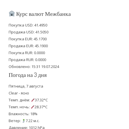
w
a
o
i
c
u
Курс валют Межбанка
t
e
t
Покупка USD: 41.4950
t
b
u
Продажа USD: 41.5050
e
o
b
Покупка EUR: 45.1700
Продажа EUR: 45.1900
r
o
e
Покупка RUR: 0.0000
k
Продажа RUR: 0.0000
Обновлено: 15:31 19.07.2024
Погода на 3 дня
Пятница, 7 августа
Clear - ясно
Темп. днём:
37.32°C
Темп. ночь:
28.37°C
Влажность: 18%
Ветер:
7.22 м.с.
Давление: 1012 hPa