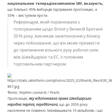
національною телерадіокомпанією SRF, вказують,
що близько 45% виборців підтримали пропозицію, а
55% – виступили проти.
Референдум, який порівнювали з
голосуванням щодо Brexit у Великій Британії
2016 року, викликав занепокоєння у бізнесу
через побоювання, що він може призвести
до припинення вільного руху робочої сили
між Швейцарією та ЄС, її головним
торговельним партнером.
Фото: Stephen Leonardi / Рexels
Пропозиція,
яку відстоювала права Швейцарська
народна партія, передбачала,
що до 2050 року
населення не повинно перевищувати 10 мільйонів, і що