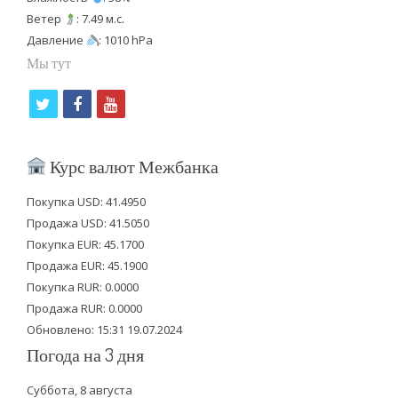
Ветер
: 7.49 м.с.
Давление
: 1010 hPa
Мы тут
t
f
y
w
a
o
i
c
u
Курс валют Межбанка
t
e
t
Покупка USD: 41.4950
t
b
u
Продажа USD: 41.5050
e
o
b
Покупка EUR: 45.1700
Продажа EUR: 45.1900
r
o
e
Покупка RUR: 0.0000
k
Продажа RUR: 0.0000
Обновлено: 15:31 19.07.2024
Погода на 3 дня
Суббота, 8 августа