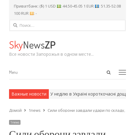
Приватбанк: ($) 1 USD
: 44.50-45.05 1 EUR
: 51.35-52.08
100 RUR
: -
Найти:
Sky
News
ZP
Все новости Запорожья в одном месте...
Open
Menu
Menu
search
panel
и армейские методы.
Важные новости
У неділю в Україні короткочасні дощі, вде
Домой
1news
Сили оборони завдали удари по складу, військ
1news
Сили оборони завдали