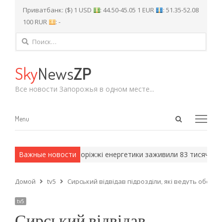
Приватбанк: ($) 1 USD
: 44.50-45.05 1 EUR
: 51.35-52.08
100 RUR
: -
Найти:
Sky
News
ZP
Все новости Запорожья в одном месте...
Open
Menu
Menu
search
panel
ские методы.
Важные новости
На Запоріжжі енергетики заживили 83 тисячі род
Домой
tv5
Сирський відвідав підрозділи, які ведуть оборо
tv5
Сирський відвідав