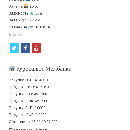
Закат в
: 20:05
Влажность
: 37%
Ветер
: 2.77 м.с.
Давление
: 1010 hPa
Мы тут
t
f
y
w
a
o
i
c
u
Курс валют Межбанка
t
e
t
Покупка USD: 41.4950
t
b
u
Продажа USD: 41.5050
e
o
b
Покупка EUR: 45.1700
Продажа EUR: 45.1900
r
o
e
Покупка RUR: 0.0000
k
Продажа RUR: 0.0000
Обновлено: 15:31 19.07.2024
Погода на 3 дня