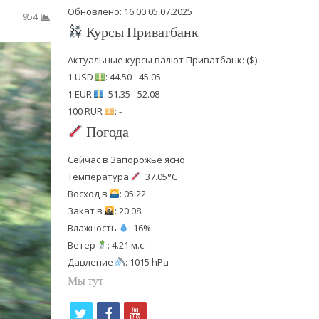
Обновлено: 16:00 05.07.2025
954
Курсы Приватбанк
Актуальные курсы валют Приватбанк: ($)
1 USD
: 44.50 - 45.05
1 EUR
: 51.35 - 52.08
100 RUR
: -
Погода
Сейчас в Запорожье ясно
Температура
: 37.05°C
Восход в
: 05:22
Закат в
: 20:08
Влажность
: 16%
Ветер
: 4.21 м.с.
Давление
: 1015 hPa
Мы тут
t
f
y