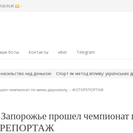
8 100 RUR
: -
аши боты
Контакты
viber
Telegram
донькою
Спорт як метод впливу: українських дітей на окуповані
рошел чемпионат по мини-даунхиллу, – ФОТОРЕПОРТАЖ
в Запорожье прошел чемпионат 
ТОРЕПОРТАЖ