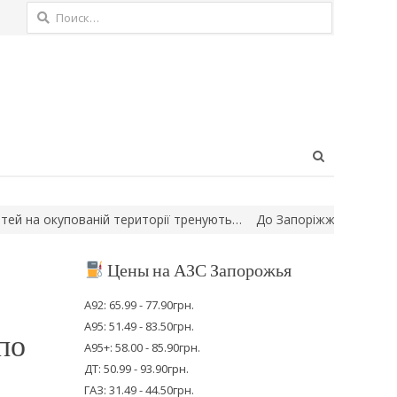
Найти:
Open
search
panel
й території тренують…
До Запоріжжя повертається проєкт «Хорт
Цены на АЗС Запорожья
А92: 65.99 - 77.90грн.
А95: 51.49 - 83.50грн.
по
А95+: 58.00 - 85.90грн.
ДТ: 50.99 - 93.90грн.
ГАЗ: 31.49 - 44.50грн.