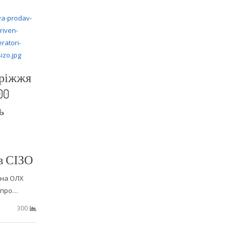
ріжжя
00
ь
в СІЗО
 на ОЛХ
 про…
300