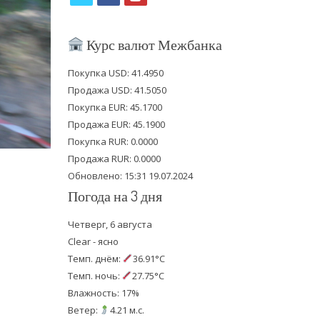
w
a
o
i
c
u
Курс валют Межбанка
t
e
t
Покупка USD: 41.4950
t
b
u
Продажа USD: 41.5050
e
o
b
Покупка EUR: 45.1700
Продажа EUR: 45.1900
r
o
e
Покупка RUR: 0.0000
k
Продажа RUR: 0.0000
Обновлено: 15:31 19.07.2024
Погода на 3 дня
Четверг, 6 августа
Clear - ясно
Темп. днём:
36.91°C
Темп. ночь:
27.75°C
Влажность: 17%
Ветер:
4.21 м.с.