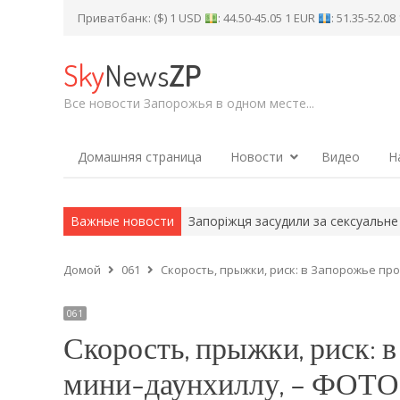
Приватбанк: ($) 1 USD
: 44.50-45.05 1 EUR
: 51.35-52.0
Sky
News
ZP
Все новости Запорожья в одном месте...
Домашняя страница
Новости
Видео
Н
ударів по…
Важные новости
Запоріжця засудили за сексуальне насильство над 
Домой
061
Скорость, прыжки, риск: в Запорожье п
061
Скорость, прыжки, риск: 
мини-даунхиллу, – ФО