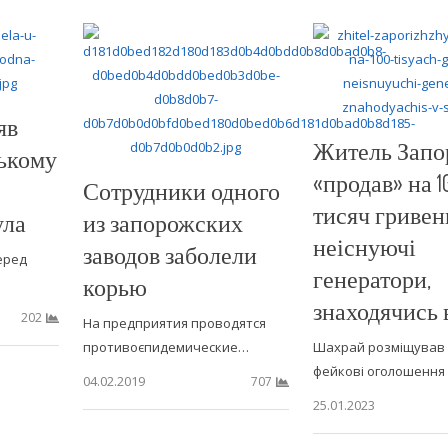
яв
Житель Запо
зькому
«продав» на 1
Сотрудники одного
тисяч гривен
ула
из запорожских
неіснуючі
заводов заболели
еред
генератори,
корью
знаходячись 
202
На предприятия проводятся
противоєпидемические…
Шахрай розміщував
фейкові оголошення
04.02.2019
707
25.01.2023