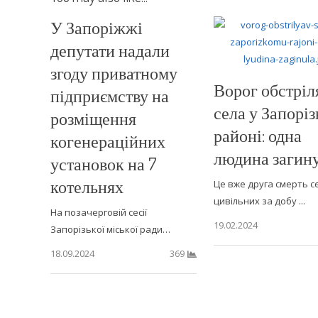
У Запоріжжі
депутати надали
згоду приватному
Ворог обстріл
підприємству на
села у Запорі
розміщення
районі: одна
когенераційних
людина загин
установок на 7
котельнях
Це вже друга смерть с
цивільних за добу ...
На позачерговій сесії
19.02.2024
Запорізької міської ради…
18.09.2024
369