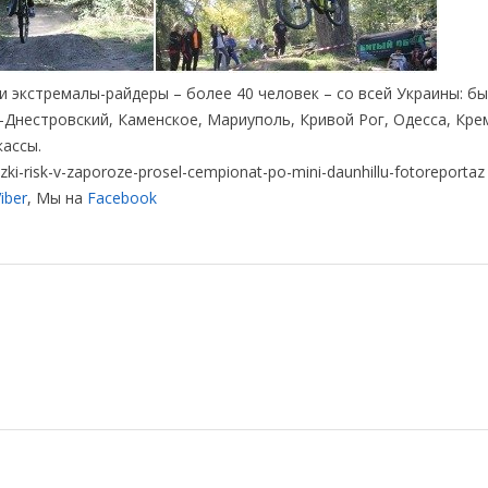
 экстремалы-райдеры – более 40 человек – со всей Украины: б
-Днестровский, Каменское, Мариуполь, Кривой Рог, Одесса, Кре
кассы.
i-risk-v-zaporoze-prosel-cempionat-po-mini-daunhillu-fotoreportaz
iber
, Мы на
Facebook