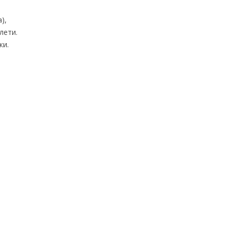
),
лети.
ки.