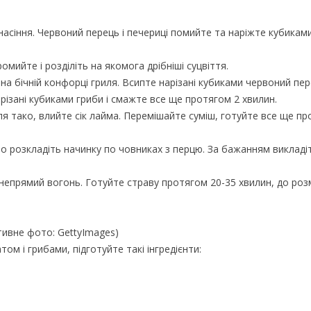
 насіння. Червоний перець і печериці помийте та наріжте кубикам
мийте і розділіть на якомога дрібніші суцвіття.
 на бічній конфорці гриля. Всипте нарізані кубиками червоний пер
різані кубиками гриби і смажте все ще протягом 2 хвилин.
ля тако, влийте сік лайма. Перемішайте суміш, готуйте все ще п
рно розкладіть начинку по човниках з перцю. За бажанням викладі
 непрямий вогонь. Готуйте страву протягом 20-35 хвилин, до ро
ивне фото: GettyImages)
м і грибами, підготуйте такі інгредієнти: