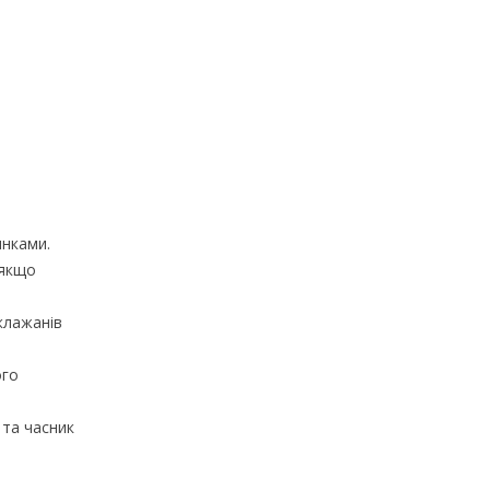
инками.
 якщо
аклажанів
ого
 та часник