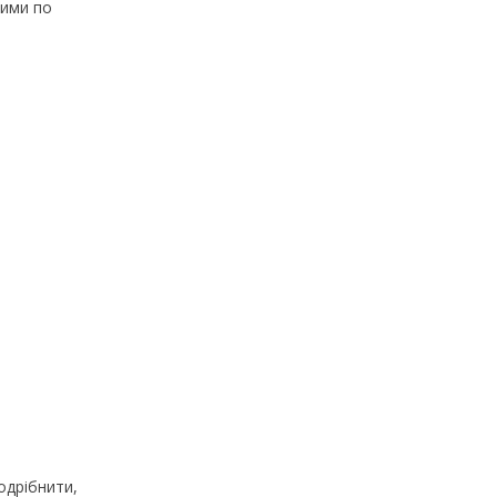
кими по
одрібнити,