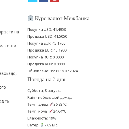
w
a
o
i
c
u
Курс валют Межбанка
t
e
t
Покупка USD: 41.4950
зрізати на
t
b
u
Продажа USD: 41.5050
e
o
b
Покупка EUR: 45.1700
шматочки
Продажа EUR: 45.1900
r
o
e
Покупка RUR: 0.0000
k
Продажа RUR: 0.0000
Обновлено: 15:31 19.07.2024
 авокадо,
Погода на 3 дня
ого
Суббота, 8 августа
Rain - небольшой дождь
адіть
Темп. днём:
36.83°C
Темп. ночь:
24.64°C
Влажность: 19%
Ветер:
7.69 м.с.