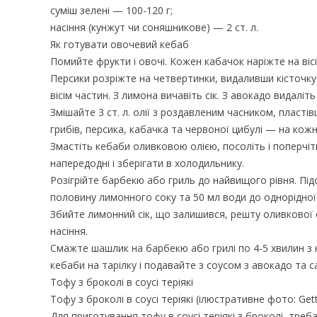
суміш зелені — 100-120 г;
насіння (кунжут чи соняшникове) — 2 ст. л.
Як готувати овочевий кебаб
Помийте фрукти і овочі. Кожен кабачок наріжте на віс
Персики розріжте на четвертинки, видаливши кісточку
вісім частин. З лимона вичавіть сік. З авокадо видаліть 
Змішайте 3 ст. л. олії з роздавленим часником, пласт
грибів, персика, кабачка та червоної цибулі — на ко
Змастіть кебаби оливковою олією, посоліть і поперчіт
напередодні і зберігати в холодильнику.
Розігрійте барбекю або гриль до найвищого рівня. Під
половину лимонного соку та 50 мл води до однорідної 
Збийте лимонний сік, що залишився, решту оливкової о
насіння.
Смажте шашлик на барбекю або грилі по 4-5 хвилин з 
кебаби на тарілку і подавайте з соусом з авокадо та с
Тофу з броколі в соусі теріякі
Тофу з броколі в соусі теріякі (ілюстративне фото: Get
Для приготування тофу в соусі теріякі з броколі, треба