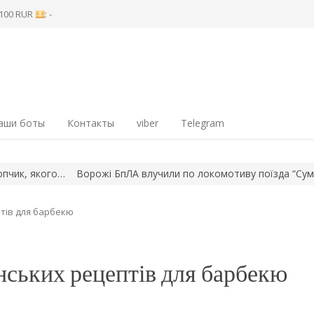
8 100 RUR
: -
аши боты
Контакты
viber
Telegram
Ворожі БпЛА влучили по локомотиву поїзда “Суми – Київ”, обійш
птів для барбекю
анських рецептів для барбекю