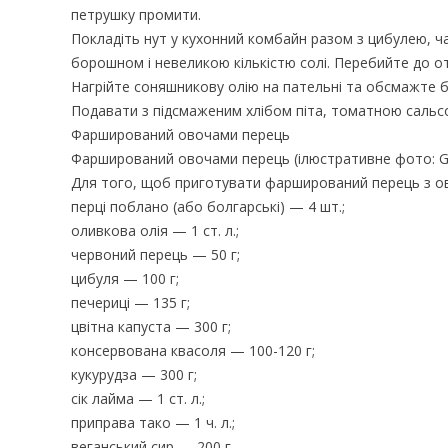
петрушку промити.
Покладіть нут у кухонний комбайн разом з цибулею, ча
борошном і невеликою кількістю солі. Перебийте до о
Нагрійте соняшникову олію на пательні та обсмажте б
Подавати з підсмаженим хлібом піта, томатною сальс
Фарширований овочами перець
Фарширований овочами перець (ілюстративне фото: G
Для того, щоб приготувати фарширований перець з ово
перці поблано (або болгарські) — 4 шт.;
оливкова олія — 1 ст. л.;
червоний перець — 50 г;
цибуля — 100 г;
печериці — 135 г;
цвітна капуста — 300 г;
консервована квасоля — 100-120 г;
кукурудза — 300 г;
сік лайма — 1 ст. л.;
приправа тако — 1 ч. л.;
веганський сир — 200 г.