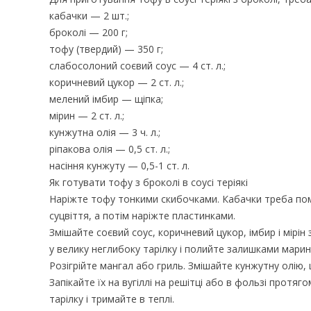
кабачки — 2 шт.;
броколі — 200 г;
тофу (твердий) — 350 г;
слабосолоний соєвий соус — 4 ст. л.;
коричневий цукор — 2 ст. л.;
мелений імбир — щіпка;
мірин — 2 ст. л.;
кунжутна олія — 3 ч. л.;
ріпакова олія — 0,5 ст. л.;
насіння кунжуту — 0,5-1 ст. л.
Як готувати тофу з броколі в соусі теріякі
Наріжте тофу тонкими скибочками. Кабачки треба поми
суцвіття, а потім наріжте пластинками.
Змішайте соєвий соус, коричневий цукор, імбир і мірін з
у велику неглибоку тарілку і полийте залишками мар
Розігрійте мангал або гриль. Змішайте кунжутну олію, 
Запікайте їх на вугіллі на решітці або в фользі протяг
тарілку і тримайте в теплі.