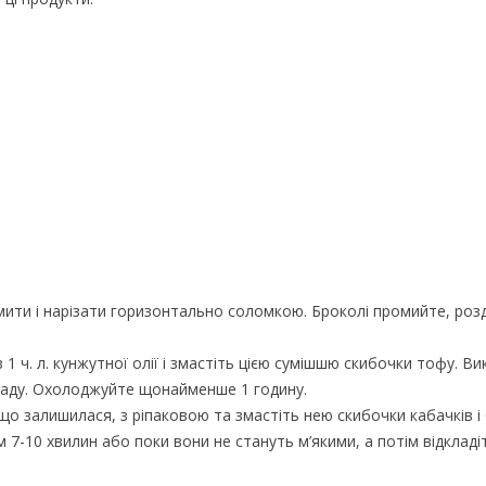
ти і нарізати горизонтально соломкою. Броколі промийте, розд
 1 ч. л. кунжутної олії і змастіть цією сумішшю скибочки тофу. Вик
инаду. Охолоджуйте щонайменше 1 годину.
що залишилася, з ріпаковою та змастіть нею скибочки кабачків і 
ом 7-10 хвилин або поки вони не стануть м’якими, а потім відкладі