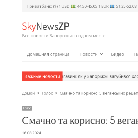
Приватбанк: ($) 1 USD
: 44.50-45.05 1 EUR
: 51.35-52.0
Sky
News
ZP
Все новости Запорожья в одном месте...
Домашняя страница
Новости
Видео
Н
помітили у магазині: як у Запоріжжі загубився хлопчик, якого…
Важные новости
Домой
Голос
Смачно та корисно: 5 веганських реце
Голос
Смачно та корисно: 5 вег
16.08.2024