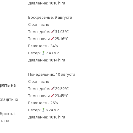
Давление: 1010 hPa
Воскресенье, 9 августа
Clear - ясно
Темп. днём:
31.03°C
Темп. ночь:
25.16°C
Влажность: 34%
Ветер:
7.43 м.с.
Давление: 1014 hPa
Понедельник, 10 августа
Clear - ясно
іліть на
Темп. днём:
29.89°C
Темп. ночь:
23.45°C
ладіть їх
Влажность: 26%
Ветер:
6.24 м.с.
броколі.
Давление: 1016 hPa
ть на