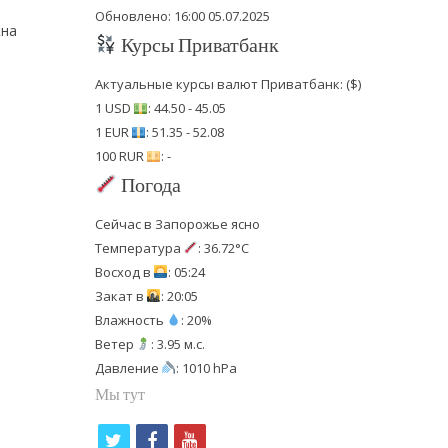
Обновлено: 16:00 05.07.2025
жна
Курсы Приватбанк
Актуальные курсы валют Приватбанк: ($)
1 USD
: 44.50 - 45.05
1 EUR
: 51.35 - 52.08
100 RUR
: -
Погода
Сейчас в Запорожье ясно
Температура
: 36.72°C
Восход в
: 05:24
Закат в
: 20:05
Влажность
: 20%
Ветер
: 3.95 м.с.
Давление
: 1010 hPa
Мы тут
t
f
y