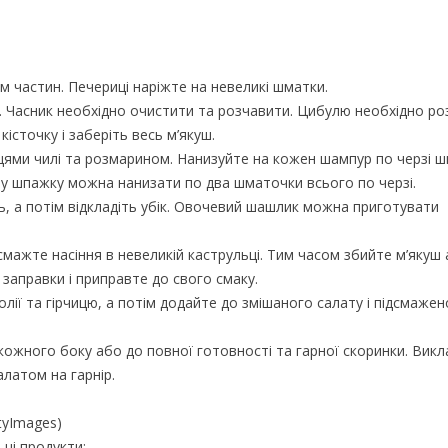
ім частин. Печериці наріжте на невеликі шматки.
. Часник необхідно очистити та розчавити. Цибулю необхідно ро
кісточку і заберіть весь м’якуш.
івцями чилі та розмарином. Нанизуйте на кожен шампур по черзі 
жну шпажку можна нанизати по два шматочки всього по черзі.
ь, а потім відкладіть убік. Овочевий шашлик можна приготувати
смажте насіння в невеликій каструльці. Тим часом збийте м’якуш
заправки і приправте до свого смаку.
лії та гірчицю, а потім додайте до змішаного салату і підсмажен
кожного боку або до повної готовності та гарної скоринки. Викл
алатом на гарнір.
tyImages)
 ці продукти: