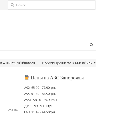
Найти:
Open
search
panel
лося…
Ворожі дрони та КАБи вбили та поранили мешканців Зап
Цены на АЗС Запорожья
А92: 65.99 - 77.90грн.
А95: 51.49 - 83.50грн.
А95+: 58.00 - 85.90грн.
ДТ: 50.99 - 93.90грн.
251
ГАЗ: 31.49 - 44.50грн.