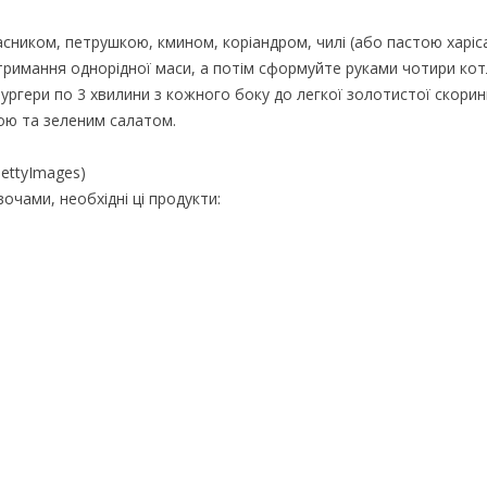
сником, петрушкою, кмином, коріандром, чилі (або пастою харіса
тримання однорідної маси, а потім сформуйте руками чотири кот
ургери по 3 хвилини з кожного боку до легкої золотистої скорин
ою та зеленим салатом.
ettyImages)
чами, необхідні ці продукти: