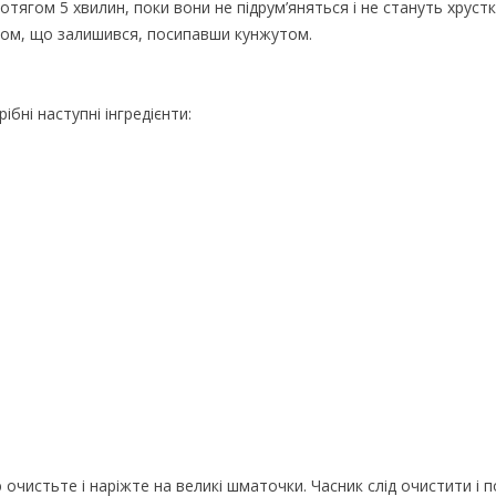
тягом 5 хвилин, поки вони не підрум’яняться і не стануть хруст
адом, що залишився, посипавши кунжутом.
бні наступні інгредієнти:
 очистьте і наріжте на великі шматочки. Часник слід очистити і п