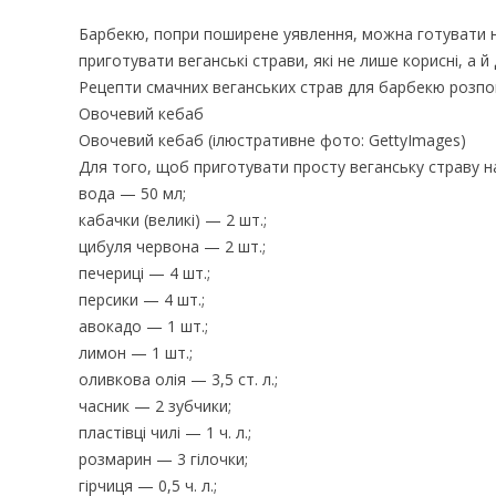
Барбекю, попри поширене уявлення, можна готувати не
приготувати веганські страви, які не лише корисні, а й
Рецепти смачних веганських страв для барбекю розпові
Овочевий кебаб
Овочевий кебаб (ілюстративне фото: GettyImages)
Для того, щоб приготувати просту веганську страву на
вода — 50 мл;
кабачки (великі) — 2 шт.;
цибуля червона — 2 шт.;
печериці — 4 шт.;
персики — 4 шт.;
авокадо — 1 шт.;
лимон — 1 шт.;
оливкова олія — 3,5 ст. л.;
часник — 2 зубчики;
пластівці чилі — 1 ч. л.;
розмарин — 3 гілочки;
гірчиця — 0,5 ч. л.;