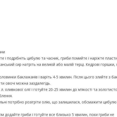
ани
е і подрібніть цибулю та часник, гриби помийте і наріжте пласт
нський сир натріть на великій або малій терці. Кедрові горішки,
половинки баклажанів і варіть 4-5 хвилин. Після цього злийте з б
ти овочі можна заздалегідь.
л. оливкової олії і готуйте 20-25 хвилин до м’якості та золотист
блення.
ельні потрібно розігріти олію, що залишилася, обсмажити цибулю
ім додайте гриби і готуйте все близько 5 хвилин, поки гриби не