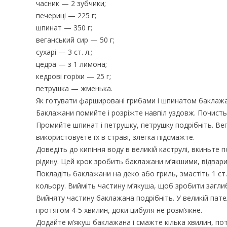
часник — 2 зубчики;
печериці — 225 г;
шпинат — 350 г;
веганський сир — 50 г;
сухарі — 3 ст. л.;
цедра — з 1 лимона;
кедрові горіхи — 25 г;
петрушка — жменька.
Як готувати фаршировані грибами і шпинатом баклаж
Баклажани помийте і розріжте навпіл уздовж. Почистьт
Промийте шпинат і петрушку, петрушку подрібніть. Вега
використовуєте їх в страві, злегка підсмажте.
Доведіть до кипіння воду в великій каструлі, вкиньте 
рідину. Цей крок зробить баклажани м’якшими, відвари
Покладіть баклажани на деко або гриль, змастіть 1 ст. 
кольору. Вийміть частину м’якуша, щоб зробити загли
Вийняту частину баклажана подрібніть. У великій пат
протягом 4-5 хвилин, доки цибуля не розм’якне.
Додайте м’якуш баклажана і смажте кілька хвилин, пот