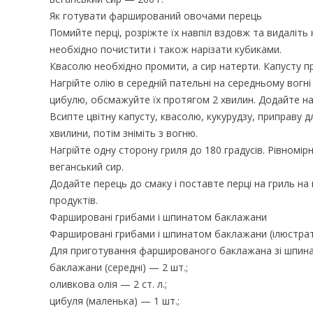
Як готувати фарширований овочами перець
Помийте перці, розріжте їх навпіл вздовж та видаліть
необхідно почистити і також нарізати кубиками.
Квасолю необхідно промити, а сир натерти. Капусту про
Нагрійте олію в середній пательні на середньому вогні
цибулю, обсмажуйте їх протягом 2 хвилин. Додайте на
Всипте цвітну капусту, квасолю, кукурудзу, приправу д
хвилини, потім зніміть з вогню.
Нагрійте одну сторону гриля до 180 градусів. Рівномі
веганський сир.
Додайте перець до смаку і поставте перці на гриль на
продуктів.
Фаршировані грибами і шпинатом баклажани
Фаршировані грибами і шпинатом баклажани (ілюстрат
Для приготування фаршированого баклажана зі шпинато
баклажани (середні) — 2 шт.;
оливкова олія — 2 ст. л.;
цибуля (маленька) — 1 шт.;