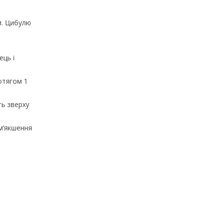
и. Цибулю
ець і
ротягом 1
ть зверху
зм’якшення