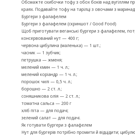
Обсмажте скибочки тофу з обох боків над вугіллям про
краях. Подавайте тофу на тарілці з овочами з марин
Бургери з фалафелем
Бургери з фалафелем (скриншот / Good Food)
Щоб приготувати веганські бургери з фалафелем, потрі
консервований нут — 400 г;
червона цибулина (маленька) — 1 шт.;
часник — 1 зубчик;
петрушка — жменя;
мелений кмин — 1 ч. л.;
мелений коріандр — 1 ч. л.;
порошок чилі — 0,5 ч. л.;
борошно — 2 ст. л.;
соняшникова олія — 2 ст. л.;
томатна сальса — 200 г
хліб піта — для подачі;
зелений салат — для подачі.
Як готувати бургери з фалафелем
Нут для бургерів потрібно промити й відцідити; цибулю