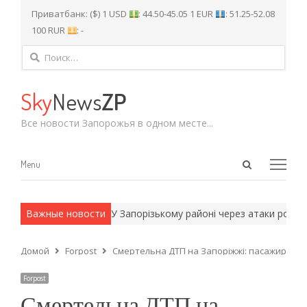
Приватбанк: ($) 1 USD
: 44.50-45.05 1 EUR
: 51.25-52.08
100 RUR
: -
Найти:
Sky
News
ZP
Все новости Запорожья в одном месте...
Open
Menu
Menu
search
panel
 армейские методы.
Важные новости
У Запорізькому районі через атаки російсь
Домой
Forpost
Смертельна ДТП на Запоріжжі: пасажирка а
Forpost
Смертельна ДТП на