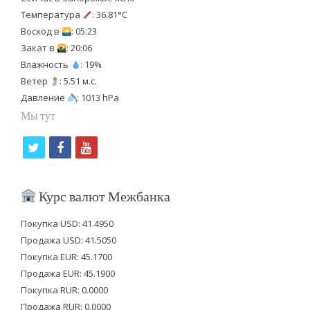
Температура
: 36.81°C
Восход в
: 05:23
Закат в
: 20:06
Влажность
: 19%
Ветер
: 5.51 м.с.
Давление
: 1013 hPa
Мы тут
t
f
y
w
a
o
i
c
u
Курс валют Межбанка
t
e
t
Покупка USD: 41.4950
t
b
u
Продажа USD: 41.5050
e
o
b
Покупка EUR: 45.1700
Продажа EUR: 45.1900
r
o
e
Покупка RUR: 0.0000
k
Продажа RUR: 0.0000