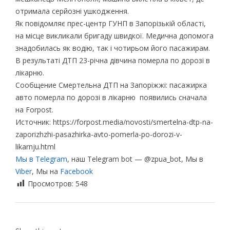
отримала серйозні ушкодження.
Як повідомляє прес-центр ГУНП в Запорізькій області,
на місце викликали бригаду швидкої. Медична допомога
знадобилась як водію, так і чотирьом його пасажирам.
В результаті ДТП 23-річна дівчина померла по дорозі в
лікарню.
Сообщение Смертельна ДТП на Запоріжжі: пасажирка
авто померла по дорозі в лікарню появились сначала
на Forpost.
Источник: https://forpost.media/novosti/smertelna-dtp-na-
zaporizhzhi-pasazhirka-avto-pomerla-po-dorozi-v-
likarnju.html
Мы в Telegram
, наш Telegram bot — @zpua_bot, Мы в
Viber
, Мы на
Facebook
Просмотров:
548