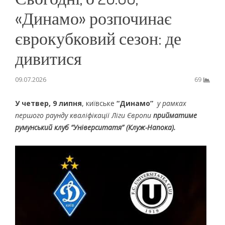
«Динамо» розпочинає
єврокубковий сезон: де
дивитися
09.07.2026
69
У четвер, 9 липня
, київське
“Динамо”
у рамках
першого раунду кваліфікації Ліги Європи
прийматиме
румунський клуб “Університатя” (Клуж-Напока).