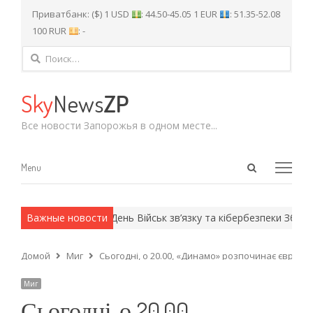
Приватбанк: ($) 1 USD
: 44.50-45.05 1 EUR
: 51.35-52.08
100 RUR
: -
Найти:
Sky
News
ZP
Все новости Запорожья в одном месте...
Open
Menu
Menu
search
panel
методы.
Важные новости
8 серпня – День Військ зв’язку та кібербезпеки Збройни
Домой
Миг
Сьогодні, о 20.00, «Динамо» розпочинає євроку
Миг
Сьогодні, о 20.00,