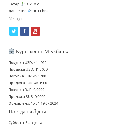
Ветер
: 3.51 м.с.
Давление
: 1011 hPa
Мы тут
t
f
y
w
a
o
i
c
u
Курс валют Межбанка
t
e
t
Покупка USD: 41.4950
t
b
u
Продажа USD: 41.5050
e
o
b
Покупка EUR: 45.1700
Продажа EUR: 45.1900
r
o
e
Покупка RUR: 0.0000
k
Продажа RUR: 0.0000
Обновлено: 15:31 19.07.2024
Погода на 3 дня
Суббота, 8 августа