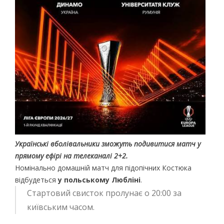
Українські вболівальники зможуть подивитися матч у
прямому ефірі на телеканалі 2+2.
Номінально домашній матч для підопічних Костюка
відбудеться
у польському Любліні
.
Стартовий свисток пролунає о
20:00
за
київським часом.