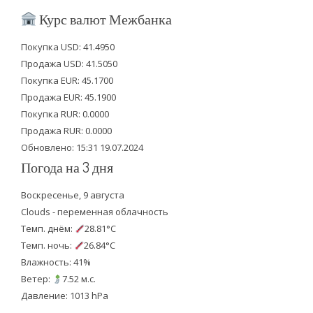
i
c
u
Курс валют Межбанка
t
e
t
Покупка USD: 41.4950
t
b
u
Продажа USD: 41.5050
e
o
b
Покупка EUR: 45.1700
Продажа EUR: 45.1900
r
o
e
Покупка RUR: 0.0000
k
Продажа RUR: 0.0000
Обновлено: 15:31 19.07.2024
Погода на 3 дня
Воскресенье, 9 августа
Clouds - переменная облачность
Темп. днём:
28.81°C
Темп. ночь:
26.84°C
Влажность: 41%
Ветер:
7.52 м.с.
Давление: 1013 hPa