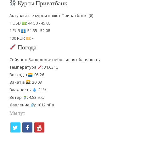
Курсы Приватбанк
Актуальные курсы валют Приватбанк: ($)
1 USD
: 44.50 - 45.05
1 EUR
: 51.35 - 52.08
100 RUR
: -
Погода
Сейчас в Запорожье небольшая облачность
Температура
: 31.63°C
Восход в
: 05:26
Закат в
: 20:03
Влажность
: 31%
Ветер
: 4.83 м.с.
Давление
: 1012 hPa
Мы тут
t
f
y
w
a
o