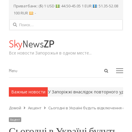
Приватбанк: ($) 1 USD
: 44.50-45.05 1 EUR
: 51.35-52.08
100 RUR
: -
Найти:
Sky
News
ZP
Все новости Запорожья в одном месте...
Open
Menu
Menu
search
panel
 армейские методы.
Важные новости
У Запоріжжі внаслідок повторного удару 
Домой
Акцент
Сьогодні в Україні будуть відключення світ
Акцент
Сьогодні в Україні будуть