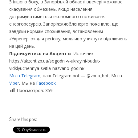
З іншого боку, в Запорізькій області ввечері можливе
скасування обмежень, якщо населення
дотримуватиметься економного споживання
енергоресурсів. Запоріжжяобленерго пояснило, що
завдяки нормам споживання, встановленим
«Укренерго» для регіону, можливо уникнути відключень
на цей день.
Підписуйтесь на Акцент в
Источник:
https://akzent.zp.ua/sogodni-v-ukrayini-budut-
vidklyuchennya-svitla-nazvano-godini/
Мы в Telegram
, наш Telegram bot — @zpua_bot, Мы в
Viber
, Мы на
Facebook
Просмотров:
359
Share this post